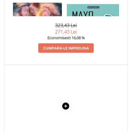
Cadouri
1 x EMIGRANTELE. DORA
1 x MAYO CLINIC. CARTEA
ALINA ROMANESCU
ESENTIALA DESPRE DIABETUL
Carti in dar
ZAHARAT
Carti pentru copii
323,43 Lei
Beletristica
271,43 Lei
Economisesti 16,08 %
Literatura Romana
Literatura Universala
CUMPARA-LE IMPREUNA
Poezie
SF & Fantasy
Carte Prescolara, Joc
Carti cartonate
Descopera lumea
Descopera si invata
Din ograda
Povesti pe roti
Primele notiuni
Carti de colorat