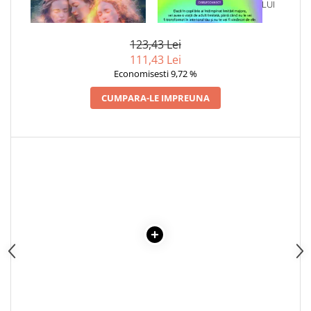
1 x EMIGRANTELE. DORA
1 x VINDECAREA COPILULUI
Articole Birotica
ALINA ROMANESCU
INTERIOR
Accesorii Arhivare
123,43 Lei
Calculator
111,43 Lei
Hartie si Accesorii
Economisesti 9,72 %
Instrumente de scris
CUMPARA-LE IMPREUNA
Organizare si Arhivare
Seturi birotica
Articole scolare
Arta
Caiete si Carnetele scolare
Coperti, Mape, Etichete
Ghiozdane si Penare scolare
Instrumente de scris
Instrumente si Truse Geometrie
Seturi scolare
Calculator
Consumabile & Accesorii