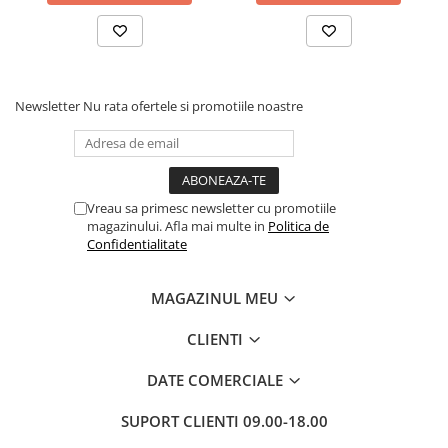
Dezvoltarea Afacerilor
Parenting & Familie
Psihologie, Psihanaliza
Newsletter
Nu rata ofertele si promotiile noastre
PSYCONNECT
Sexualitate
Istorie
Istorie & Filosofie
Vreau sa primesc newsletter cu promotiile
magazinului. Afla mai multe in
Politica de
Istorii Secrete
Confidentialitate
Mituri si Legende
Tot Adevarul
MAGAZINUL MEU
Jocuri
CLIENTI
Casute de papusi si mobilier
DATE COMERCIALE
Creativitate
Educative
SUPORT CLIENTI
09.00-18.00
BrainBox