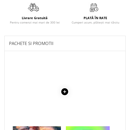
Literatura Romana
Literatura Universala
Livrare Gratuită
PLATĂ ÎN RATE
Poezie
Pentru comenzi mai mari de 300 lei
Cumperi acum, plătești mai târziu
Romane de dragoste, Carti
romantice
PACHETE SI PROMOTII
Senzatii/Dragoste
Senzatii/Erotic
Senzatii/Suspans
Senzatii/Thriller
SF & Fantasy
Teatru
Teens Book Club
Umor
Birotica & Papetarie
Adezivi si benzi adezive