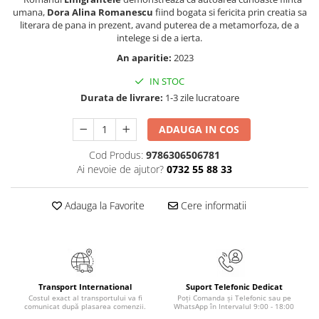
Masaj
umana,
Dora Alina Romanescu
fiind bogata si fericita prin creatia sa
literara de pana in prezent, avand puterea de a metamorfoza, de a
MedConnect
intelege si de a ierta.
Medicina & Farmacie
An aparitie:
2023
Medicina Pentru Toti
IN STOC
SealfHealing
Durata de livrare:
1-3 zile lucratoare
Sport
ADAUGA IN COS
Starea de bine
Cod Produs:
9786306506781
Terapii Alternative
Ai nevoie de ajutor?
0732 55 88 33
AudioBook
Beletristica
Adauga la Favorite
Cere informatii
Biografii, Memorii, Jurnale
Carti erotice
Carti pentru Adolescenti, Young
Adult
Transport International
Suport Telefonic Dedicat
Costul exact al transportului va fi
Poți Comanda și Telefonic sau pe
Crime, Thriller, Mistery
comunicat după plasarea comenzii.
WhatsApp în Intervalul 9:00 - 18:00