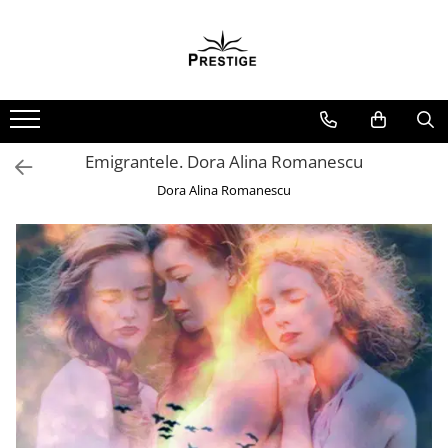
Toate Produsele
Noutati
Promotii
Pachete Speciale Carti
Emigrantele. Dora Alina Romanescu
Spiritualitate - Ezoterism
Dora Alina Romanescu
AngelConnection
Arte Divinatorii
Astrologie
Chiromantie
Dezvoltare Spirituala
KidConnection
Minte Corp
New Illuminati Files