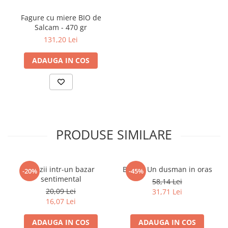
Povesti ilustrate
Fagure cu miere BIO de
Povesti - Basme - Legende
Salcam - 470 gr
Realitatea Augmentata
131,20 Lei
Religie pentru copii
ADAUGA IN COS
ScienceConnection
TP ROLL
Ceai si Cafea
Cafea
PRODUSE SIMILARE
Cafea terapeutica
Ceai
Dezvoltare Personala
Poezii intr-un bazar
Berlin. Un dusman in oras
-20%
-45%
BUSINESS
sentimental
58,14 Lei
20,09 Lei
Carti de joc
31,71 Lei
16,07 Lei
Dezvoltare Personala Adulti
ADAUGA IN COS
ADAUGA IN COS
Dezvoltare Profesionala