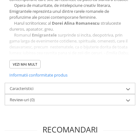
Opera de maturitate, de intelepciune creativ literara,
Elevi de 10 plus
Emigrantele reprezinta unul dintre rarele romanele de
profunzime ale prozei contemporane feminine.
Lecturi Scolare
Harul scriitoricesc al
Dorei Alina Romanescu
straluceste
Lumea Copilariei
dureros, apasator, greu.
Romanul
Emigrantele
surprinde si incita, deopotriva, prin
Ma pregatesc pentru scoala
gama larga de evenimente cotidiene, spirituale, omenesti, care il
Manuale - Carte Scolara
desavarsesc, precum nestematele, ca o bijuterie dorita de toata
lumea: iubirea cea ravnita pana si de zeii din ceruri.
- Emilia Dabu,
Clasa a II-a
scriitor, membru al Uniunii Scriitorilor din Romania
Clasa a III-a
VEZI MAI MULT
Clasa a IV-a
Informatii conformitate produs
Clasa a V-a
Clasa a VI-a
Caracteristici
Clasa a VII-a
Review-uri
(0)
Clasa a VIII-a
Clasa I
Clasa pregatitoare
RECOMANDARI
Limbi Straine
Povesti