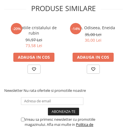
PRODUSE SIMILARE
Revelatiile cristalului de
Iliada, Odiseea, Eneida
-20%
-14%
rubin
35,00 Lei
91,97 Lei
30,00 Lei
73,58 Lei
ADAUGA IN COS
ADAUGA IN COS
Newsletter
Nu rata ofertele si promotiile noastre
Vreau sa primesc newsletter cu promotiile
magazinului. Afla mai multe in
Politica de