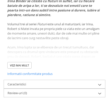
Irina Binder se citeste cu fluturi in suflet, iar cu fiecare
bataie de aripa a lor, ti se dezvaluie noi emotii care te
poarta intr-un dans subtil intre pasiune si durere, iubire si
pierdere, ratiune si simtire.
Volumul trei al seriei
Fluturi
este unul al maturizarii, iar Irina,
Robert si Matei invata pe propria piele ca viata este un amalgam
de momente amare, uneori dulci, dar de cele mai multe ori pline
de lacrimi care curg nestavilite peste obraji.
Acum, Irina lupta sa se elibereze de un trecut tumultuos, dar
descopera ca drumul spre vindecare este presarat cu obstacole
greu de depasit. Robert, barbatul care odata parea stapan pe
situatie, aproape ca tremura in fata gandului ca ar putea sa o
piarda pe Irina pentru totdeauna. Pe de alta parte, Matei, prins in
VEZI MAI MULT
valtoarea propriilor temeri si alegeri, dezvaluie o latura
Informatii conformitate produs
vulnerabila, fragila si neajutorata, ca orice om care este pe
punctul de a pierde o lupta si a se declara infrant.
Caracteristici
Inca o data, Irina Binder se dovedeste a fi un maestru al emotiei,
Review-uri
(0)
iar cuvintele asternute in paginile acestei carti sunt ca o nota
muzicala ce vibreaza in armonie cu sufletul cititorului, atingand
cele mai sensibile corzi ale trairilor umane autentice.