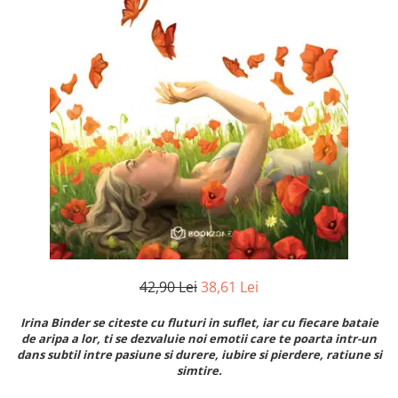
Instrumente de scris
Puzzle-uri
COLOREAZA CU PRIETENII
Audiobook
Instrumente si Truse Geometrie
Senzatii/Thriller
De colorat
Puzzle
ReConnect
Seturi scolare
Pot desena minunat
SF & Fantasy
Puzzle 3D Lemn
Religie
Calculator
Sa coloram cu Nicol
Teatru
Crestinism
Consumabile & Accesorii
Carti educative
Teens Book Club
ScienceConnection
Codul copiilor de succes
Umor
SelfConnect
Copii 0-7 ani
SelfHealing
Clubul Premiantilor
Vindecare Spirituala
Super pitici 2-5 ani
Culegeri Auxiliare
Dezvoltare personala
Dictionare
42,90 Lei
38,61 Lei
Enciclopedii
Irina Binder se citeste cu fluturi in suflet, iar cu fiecare bataie
Kids Book Club
de aripa a lor, ti se dezvaluie noi emotii care te poarta intr-un
dans subtil intre pasiune si durere, iubire si pierdere, ratiune si
Legende istorice
simtire.
Literatura Scolara