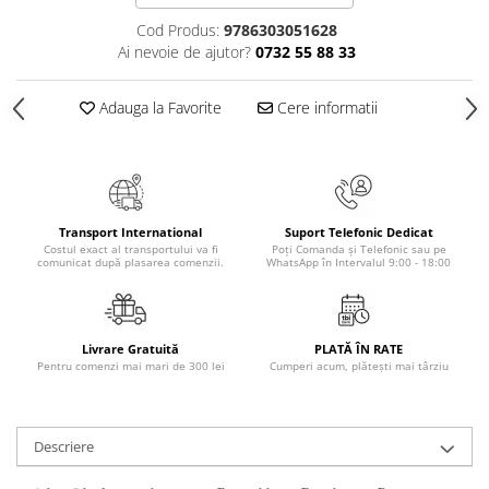
Povesti ilustrate
Cod Produs:
9786303051628
Povesti - Basme - Legende
Ai nevoie de ajutor?
0732 55 88 33
Realitatea Augmentata
Adauga la Favorite
Cere informatii
Religie pentru copii
ScienceConnection
TP ROLL
Transport International
Suport Telefonic Dedicat
Costul exact al transportului va fi
Poți Comanda și Telefonic sau pe
comunicat după plasarea comenzii.
WhatsApp în Intervalul 9:00 - 18:00
Livrare Gratuită
PLATĂ ÎN RATE
Pentru comenzi mai mari de 300 lei
Cumperi acum, plătești mai târziu
Descriere