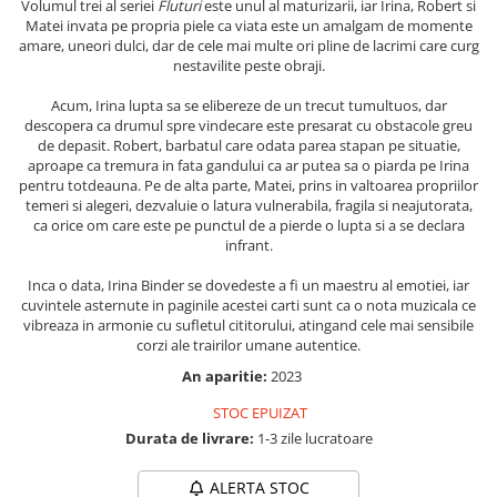
Volumul trei al seriei
Fluturi
este unul al maturizarii, iar Irina, Robert si
Matei invata pe propria piele ca viata este un amalgam de momente
Elevi de 10 plus
amare, uneori dulci, dar de cele mai multe ori pline de lacrimi care curg
Lecturi Scolare
nestavilite peste obraji.
Lumea Copilariei
Acum, Irina lupta sa se elibereze de un trecut tumultuos, dar
Ma pregatesc pentru scoala
descopera ca drumul spre vindecare este presarat cu obstacole greu
de depasit. Robert, barbatul care odata parea stapan pe situatie,
Manuale - Carte Scolara
aproape ca tremura in fata gandului ca ar putea sa o piarda pe Irina
pentru totdeauna. Pe de alta parte, Matei, prins in valtoarea propriilor
Clasa a II-a
temeri si alegeri, dezvaluie o latura vulnerabila, fragila si neajutorata,
Clasa a III-a
ca orice om care este pe punctul de a pierde o lupta si a se declara
infrant.
Clasa a IV-a
Clasa a V-a
Inca o data, Irina Binder se dovedeste a fi un maestru al emotiei, iar
Clasa a VI-a
cuvintele asternute in paginile acestei carti sunt ca o nota muzicala ce
vibreaza in armonie cu sufletul cititorului, atingand cele mai sensibile
Clasa a VII-a
corzi ale trairilor umane autentice.
Clasa a VIII-a
An aparitie:
2023
Clasa I
STOC EPUIZAT
Clasa pregatitoare
Durata de livrare:
1-3 zile lucratoare
Limbi Straine
Povesti
ALERTA STOC