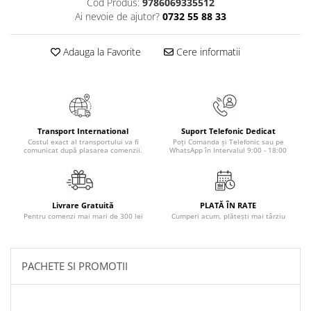
Cod Produs:
9786069335512
Numerologie
Ai nevoie de ajutor?
0732 55 88 33
Paranormal
Parapsihologie
Adauga la Favorite
Cere informatii
Ramtha
Audiobook
ReConnect
Transport International
Suport Telefonic Dedicat
Religie
Costul exact al transportului va fi
Poți Comanda și Telefonic sau pe
comunicat după plasarea comenzii.
WhatsApp în Intervalul 9:00 - 18:00
Crestinism
ScienceConnection
SelfConnect
Livrare Gratuită
PLATĂ ÎN RATE
SelfHealing
Pentru comenzi mai mari de 300 lei
Cumperi acum, plătești mai târziu
Vindecare Spirituala
Sanatate
PACHETE SI PROMOTII
Diete
Gastronomik