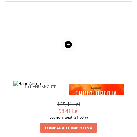
Articole Birotica
Accesorii Arhivare
Calculator
Hartie si Accesorii
Instrumente de scris
Organizare si Arhivare
Seturi birotica
Articole scolare
Arta
Caiete si Carnetele scolare
Coperti, Mape, Etichete
1 x HANU ANCUTEI
1 x ENCICLOPEDIA
CRISTALELOR
Ghiozdane si Penare scolare
Instrumente de scris
125,41 Lei
Instrumente si Truse Geometrie
98,41 Lei
Economisesti 21,53 %
Seturi scolare
Calculator
CUMPARA-LE IMPREUNA
Consumabile & Accesorii