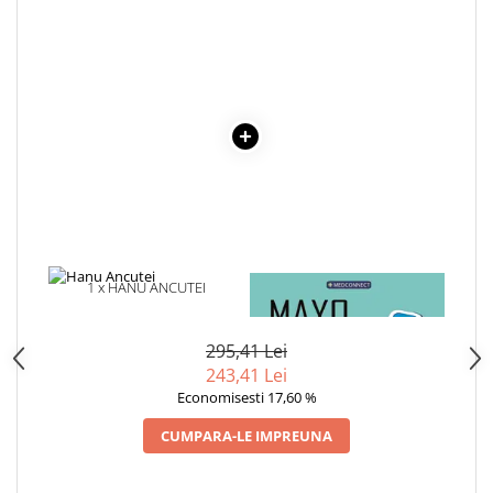
Literatura Romana
Literatura Universala
Poezie
Romane de dragoste, Carti
romantice
Senzatii/Dragoste
Senzatii/Erotic
Senzatii/Suspans
Senzatii/Thriller
1 x HANU ANCUTEI
1 x MAYO CLINIC. CARTEA
SF & Fantasy
ESENTIALA DESPRE DIABETUL
ZAHARAT
Teatru
295,41 Lei
Teens Book Club
243,41 Lei
Economisesti 17,60 %
Umor
CUMPARA-LE IMPREUNA
Birotica & Papetarie
Adezivi si benzi adezive