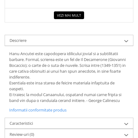
Cadouri
Carti in dar
VEZI MAI MULT
Carti pentru copii
Beletristica
Descriere
Literatura Romana
Literatura Universala
Hanu Ancutei este capodopera idilicului jovial si a subtilitatii
Poezie
barbare. Formal, scrierea este un fel de Il Decamerone (Giovanni
SF & Fantasy
Bocaccio); o carte de o suta de nuvele. Scrisa intre (1349-1351) in
care cativa obisnuiti ai unui han spun anecdote, in sine foarte
Carte Prescolara, Joc
indiferente.
Carti cartonate
Esentiala este insa starea de feicire materiala infaptuita de
oaspeti.
Descopera lumea
Ei traiesc la modul Canaanului, ospatand numai carne fripta si
Descopera si invata
band vin dupa o randuiala cerand initiere. - George Calinescu
Din ograda
Informatii conformitate produs
Povesti pe roti
Caracteristici
Primele notiuni
Carti de colorat
Review-uri
(0)