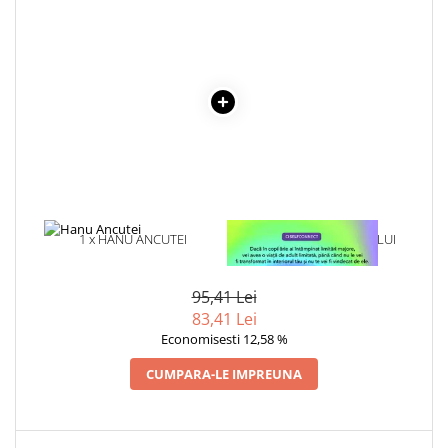
Masaj
MedConnect
Medicina & Farmacie
Medicina Pentru Toti
SealfHealing
Sport
Starea de bine
Terapii Alternative
1 x HANU ANCUTEI
1 x VINDECAREA COPILULUI
INTERIOR
AudioBook
Beletristica
95,41 Lei
Biografii, Memorii, Jurnale
83,41 Lei
Economisesti 12,58 %
Carti erotice
CUMPARA-LE IMPREUNA
Carti pentru Adolescenti, Young
Adult
Crime, Thriller, Mistery