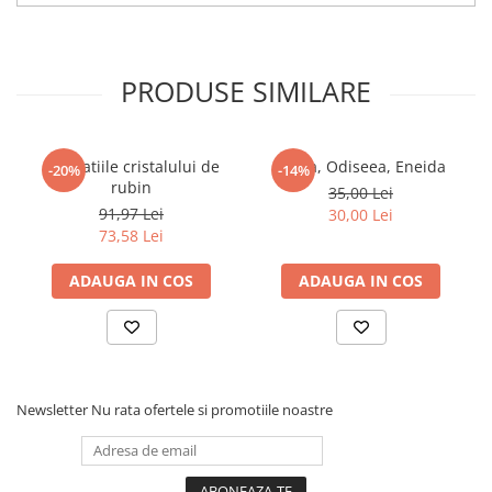
COLOREAZA CU PRIETENII
De colorat
Pot desena minunat
PRODUSE SIMILARE
Sa coloram cu Nicol
Carti educative
Codul copiilor de succes
Revelatiile cristalului de
Iliada, Odiseea, Eneida
-20%
-14%
rubin
35,00 Lei
Copii 0-7 ani
91,97 Lei
30,00 Lei
Clubul Premiantilor
73,58 Lei
Super pitici 2-5 ani
ADAUGA IN COS
ADAUGA IN COS
Culegeri Auxiliare
Dezvoltare personala
Dictionare
Enciclopedii
Newsletter
Nu rata ofertele si promotiile noastre
Kids Book Club
Legende istorice
Literatura Scolara