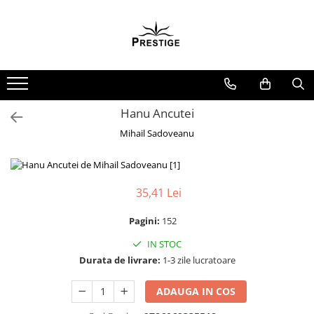
Toate Produsele
Noutati
Promotii
Pachete Speciale Carti
Hanu Ancutei
Spiritualitate - Ezoterism
Mihail Sadoveanu
AngelConnection
Arte Divinatorii
35,41 Lei
Astrologie
Chiromantie
Pagini:
152
Dezvoltare Spirituala
IN STOC
KidConnection
Durata de livrare:
1-3 zile lucratoare
Minte Corp
ADAUGA IN COS
New Illuminati Files