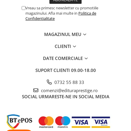
Vreau sa primesc newsletter cu promotiile
Elevi de 10 plus
magazinului. Afla mai multe in
Politica de
Lecturi Scolare
Confidentialitate
Lumea Copilariei
Ma pregatesc pentru scoala
MAGAZINUL MEU
Manuale - Carte Scolara
CLIENTI
Clasa a II-a
DATE COMERCIALE
Clasa a III-a
Clasa a IV-a
SUPORT CLIENTI
09.00-18.00
Clasa a V-a
Clasa a VI-a
0732 55 88 33
Clasa a VII-a
comenzi@edituraprestige.ro
SOCIAL
URMARESTE-NE IN SOCIAL MEDIA
Clasa a VIII-a
Clasa I
Clasa pregatitoare
Limbi Straine
Povesti