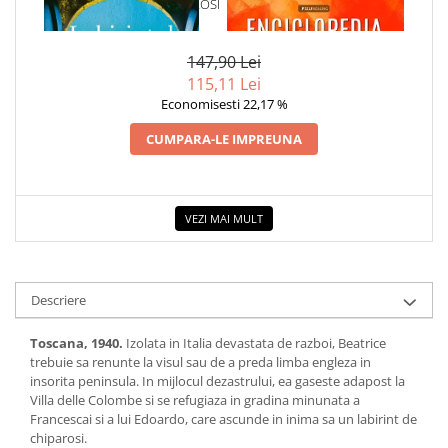
1 x LABIRINTUL DE CHIPAROSI
1 x ENCICLOPEDIA
CRISTALELOR
147,90 Lei
115,11 Lei
Economisesti 22,17 %
CUMPARA-LE IMPREUNA
VEZI MAI MULT
Descriere
Toscana, 1940.
Izolata in Italia devastata de razboi, Beatrice
trebuie sa renunte la visul sau de a preda limba engleza in
insorita peninsula. In mijlocul dezastrului, ea gaseste adapost la
Villa delle Colombe si se refugiaza in gradina minunata a
Francescai si a lui Edoardo, care ascunde in inima sa un labirint de
chiparosi.