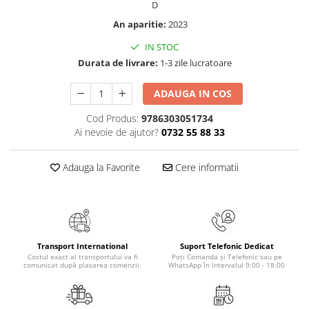
D
Povesti ilustrate
An aparitie:
2023
Povesti - Basme - Legende
IN STOC
Realitatea Augmentata
Durata de livrare:
1-3 zile lucratoare
Religie pentru copii
ScienceConnection
ADAUGA IN COS
TP ROLL
Cod Produs:
9786303051734
Ai nevoie de ajutor?
0732 55 88 33
Adauga la Favorite
Cere informatii
Transport International
Suport Telefonic Dedicat
Costul exact al transportului va fi
Poți Comanda și Telefonic sau pe
comunicat după plasarea comenzii.
WhatsApp în Intervalul 9:00 - 18:00