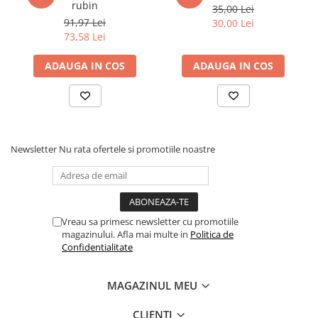
rubin
35,00 Lei
feminine, vulnerabile, dar totusi atat de curajoase, am descoperit
91,97 Lei
30,00 Lei
o alta istorie ascunsa de-a dreptul captivanta: cea a oamenilor
73,58 Lei
obisnuiti. â€ť
-
Maria D
ADAUGA IN COS
ADAUGA IN COS
Newsletter
Nu rata ofertele si promotiile noastre
Vreau sa primesc newsletter cu promotiile
magazinului. Afla mai multe in
Politica de
Confidentialitate
MAGAZINUL MEU
CLIENTI