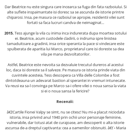
Dar Beatrice nu este singura care incearca sa fuga din fata razboiului. Si
Elevi de 10 plus
alte suflete inspaimantate isi doresc sa se ascunda de istorie printre
Lecturi Scolare
chiparosi. Insa, pe masura ce razboiul se apropie, rezidentii vilei sunt
Lumea Copilariei
fortati sa faca lucruri candva de neimaginat...
Ma pregatesc pentru scoala
2015.
Tess ajunge la vila cu inima inca indurerata dupa moartea sotului
ei. Beatrice, acum custodele cladirii, o indruma spre linistea
Manuale - Carte Scolara
tamaduitoare a gradinii, insa orice speranta la pace si vindecare este
spulberata de aparitia lui Marco, proprietarul care isi doreste sa dea
Clasa a II-a
vila pe mana dezvoltatorilor.
Clasa a III-a
Astfel, Beatrice este nevoita sa dezvaluie trecutul dureros al acestui
Clasa a IV-a
loc, daca isi doreste sa il salveze. Pe masura ce istoria prinde viata din
Clasa a V-a
cuvintele acesteia, Tess descopera ca Villa delle Colombe a fost
Clasa a VI-a
dintotdeauna un adevarat bastion al sperantei in vremuri intunecate.
Va reusi ea sa-l convinga pe Marco sa-i ofere vilei o noua sansa la viata
Clasa a VII-a
si ei o noua sansa la fericire?
Clasa a VIII-a
Recenzii:
Clasa I
Clasa pregatitoare
â€žCartile Fionei Valpy se simt, nu se citesc! Nu mi-a placut niciodata
istoria, insa privind anul 1940 prin ochii unor personaje feminine,
Limbi Straine
vulnerabile, dar totusi atat de curajoase, am descoperit o alta istorie
Povesti
ascunsa de-a dreptul captivanta: cea a oamenilor obisnuiti. â€ť
-
Maria