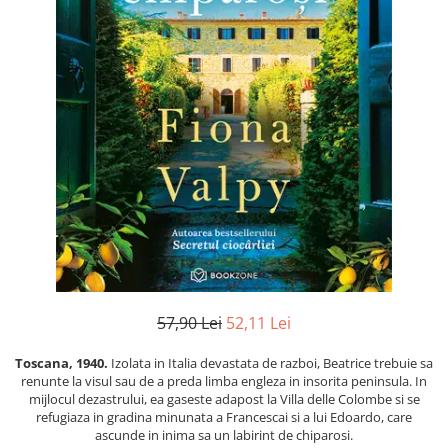
Instrumente de scris
Puzzle-uri
COLOREAZA CU PRIETENII
Audiobook
Instrumente si Truse Geometrie
Senzatii/Thriller
De colorat
Puzzle
ReConnect
Seturi scolare
Pot desena minunat
SF & Fantasy
Puzzle 3D Lemn
Religie
Calculator
Sa coloram cu Nicol
Teatru
Crestinism
Consumabile & Accesorii
Carti educative
Teens Book Club
ScienceConnection
Codul copiilor de succes
Umor
SelfConnect
Copii 0-7 ani
SelfHealing
Clubul Premiantilor
Vindecare Spirituala
Super pitici 2-5 ani
Culegeri Auxiliare
Dezvoltare personala
Dictionare
57,90 Lei
52,11 Lei
Enciclopedii
Toscana, 1940.
Izolata in Italia devastata de razboi, Beatrice trebuie sa
Kids Book Club
renunte la visul sau de a preda limba engleza in insorita peninsula. In
mijlocul dezastrului, ea gaseste adapost la Villa delle Colombe si se
Legende istorice
refugiaza in gradina minunata a Francescai si a lui Edoardo, care
ascunde in inima sa un labirint de chiparosi.
Literatura Scolara