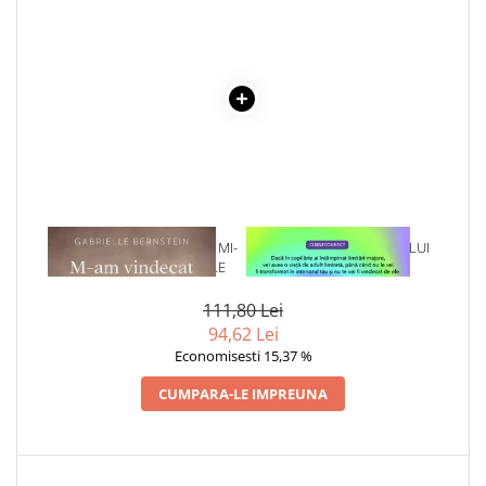
Articole Birotica
Accesorii Arhivare
Calculator
Hartie si Accesorii
Instrumente de scris
Organizare si Arhivare
Seturi birotica
Articole scolare
Arta
1 x M-AM VINDECAT CAND MI-
1 x VINDECAREA COPILULUI
AM IMBRATISAT EMOTIILE
INTERIOR
Caiete si Carnetele scolare
Coperti, Mape, Etichete
111,80 Lei
Ghiozdane si Penare scolare
94,62 Lei
Economisesti 15,37 %
Instrumente de scris
Instrumente si Truse Geometrie
CUMPARA-LE IMPREUNA
Seturi scolare
Calculator
Consumabile & Accesorii