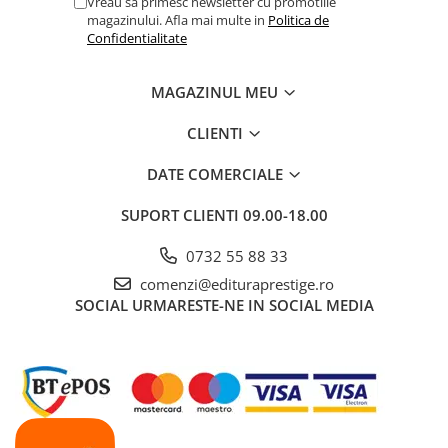
Vreau sa primesc newsletter cu promotiile
magazinului. Afla mai multe in
Politica de
Educative
Confidentialitate
Jocuri si jucarii educative
Figurine
MAGAZINUL MEU
Jocuri de Societate
CLIENTI
Jucarii bebelusi
Jucarii interactive
DATE COMERCIALE
Lampi de veghe copii
SUPORT CLIENTI
09.00-18.00
LEGO
0732 55 88 33
Puzzle-uri
comenzi@edituraprestige.ro
Puzzle
SOCIAL
URMARESTE-NE IN SOCIAL MEDIA
Puzzle 3D Lemn
Non-fictiune
Casa, gradina, bricolaj
Cultura Generala
Hobby Practic