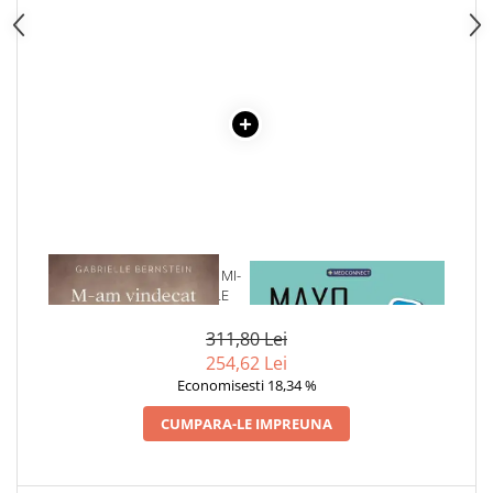
Cadouri
Carti in dar
Carti pentru copii
Beletristica
Literatura Romana
Literatura Universala
Poezie
SF & Fantasy
Carte Prescolara, Joc
1 x M-AM VINDECAT CAND MI-
1 x MAYO CLINIC. CARTEA
Carti cartonate
AM IMBRATISAT EMOTIILE
ESENTIALA DESPRE DIABETUL
ZAHARAT
Descopera lumea
311,80 Lei
Descopera si invata
254,62 Lei
Economisesti 18,34 %
Din ograda
Povesti pe roti
CUMPARA-LE IMPREUNA
Primele notiuni
Carti de colorat