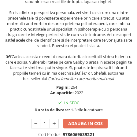
rabufnirile sau reactiile de lupta, fuga sau inghet.
Masaj
Scrisa dintr-o perspectiva personala, vei simti ca si cum una dintre
MedConnect
prietenele tale iti povesteste experientele prin care a trecut. Cu atat
Medicina & Farmacie
mai mult cand vorbim despre o prietena psihoterapeut, care imbina
practic cunostintele unui specialist in psihoterapie cu o persoana
Medicina Pentru Toti
draga care te intelege perfect si stie cum sa te indrume. Vei descoperi
astfel acele chei de identificare si de interpretare care te vor ajuta sa te
SealfHealing
vindeci. Povestea ei poate fi si a ta.
Sport
â€ťCartea aceasta e revolutionara datorita sinceritatii si deschiderii cu
Starea de bine
care e scrisa. Vulnerabilitatea pe care Gabby o arata in aceste pagini te
face sa te simti mai putin singur. Si, poate, te inspira sa iti infrunti
Terapii Alternative
propriile temeri cu inima deschisa.â€ť â€“ dr. Shefali, autoarea
bestsellerului
Cartea femeilor care merita mai mult
AudioBook
Pagini:
264
Beletristica
An aparitie:
2022
Biografii, Memorii, Jurnale
IN STOC
Carti erotice
Durata de livrare:
1-3 zile lucratoare
Carti pentru Adolescenti, Young
Adult
ADAUGA IN COS
Crime, Thriller, Mistery
Cod Produs:
9786069639221