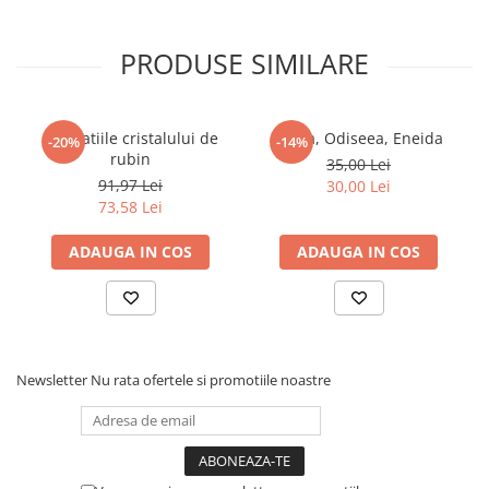
Dezvoltarea Afacerilor
PRODUSE SIMILARE
Parenting & Familie
Psihologie, Psihanaliza
PSYCONNECT
Revelatiile cristalului de
Iliada, Odiseea, Eneida
-20%
-14%
Sexualitate
rubin
35,00 Lei
91,97 Lei
30,00 Lei
Istorie
73,58 Lei
Istorie & Filosofie
ADAUGA IN COS
ADAUGA IN COS
Istorii Secrete
Mituri si Legende
Tot Adevarul
Jocuri
Newsletter
Nu rata ofertele si promotiile noastre
Casute de papusi si mobilier
Creativitate
Educative
BrainBox