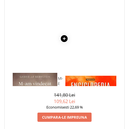
COLOREAZA CU PRIETENII
De colorat
Pot desena minunat
Sa coloram cu Nicol
Carti educative
Codul copiilor de succes
Copii 0-7 ani
Clubul Premiantilor
Super pitici 2-5 ani
Culegeri Auxiliare
1 x M-AM VINDECAT CAND MI-
1 x ENCICLOPEDIA
AM IMBRATISAT EMOTIILE
CRISTALELOR
Dezvoltare personala
Dictionare
141,80 Lei
109,62 Lei
Enciclopedii
Economisesti 22,69 %
Kids Book Club
CUMPARA-LE IMPREUNA
Legende istorice
Literatura Scolara