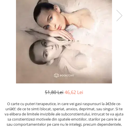
Numerologie
Paranormal
Parapsihologie
Ramtha
Audiobook
ReConnect
Religie
Crestinism
ScienceConnection
SelfConnect
SelfHealing
51,80 Lei
46,62 Lei
Vindecare Spirituala
O carte cu puteri terapeutice, in care vei gasi raspunsuri la â€žde ce-
Sanatate
uriâ€ť: de ce te simti blocat, speriat, anxios, deprimat, sau singur. Si te
Diete
va elibera de limitele invizibile ale subconstientului, intrucat te va ajuta
sa constientizezi motivele din spatele emotiilor, starilor pe care le ai
Gastronomik
sau comportamentelor pe care nu le intelegi, precum dependentele,