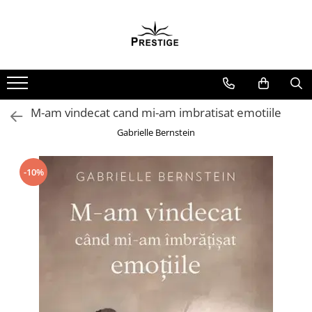
Toate Produsele
Noutati
Promotii
Pachete Speciale Carti
M-am vindecat cand mi-am imbratisat emotiile
Spiritualitate - Ezoterism
Gabrielle Bernstein
AngelConnection
Arte Divinatorii
-10%
Astrologie
Chiromantie
Dezvoltare Spirituala
KidConnection
Minte Corp
New Illuminati Files