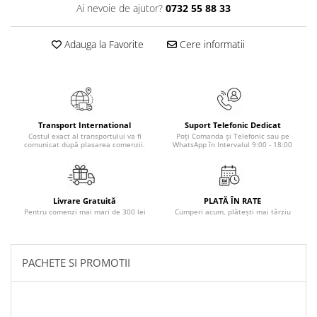
Literatura Romana
Ai nevoie de ajutor?
0732 55 88 33
Literatura Universala
Adauga la Favorite
Cere informatii
Poezie
Romane de dragoste, Carti
romantice
Senzatii/Dragoste
Transport International
Suport Telefonic Dedicat
Senzatii/Erotic
Costul exact al transportului va fi
Poți Comanda și Telefonic sau pe
comunicat după plasarea comenzii.
WhatsApp în Intervalul 9:00 - 18:00
Senzatii/Suspans
Senzatii/Thriller
SF & Fantasy
Livrare Gratuită
PLATĂ ÎN RATE
Pentru comenzi mai mari de 300 lei
Cumperi acum, plătești mai târziu
Teatru
Teens Book Club
Umor
PACHETE SI PROMOTII
Birotica & Papetarie
Adezivi si benzi adezive