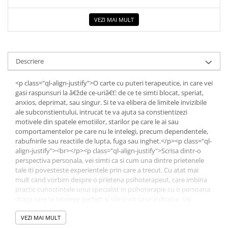
Elevi de 10 plus
VEZI MAI MULT
Lecturi Scolare
Lumea Copilariei
Ma pregatesc pentru scoala
Descriere
Manuale - Carte Scolara
<p class="ql-align-justify">O carte cu puteri terapeutice, in care vei
Clasa a II-a
gasi raspunsuri la â€žde ce-uriâ€ť: de ce te simti blocat, speriat,
anxios, deprimat, sau singur. Si te va elibera de limitele invizibile
Clasa a III-a
ale subconstientului, intrucat te va ajuta sa constientizezi
Clasa a IV-a
motivele din spatele emotiilor, starilor pe care le ai sau
Clasa a V-a
comportamentelor pe care nu le intelegi, precum dependentele,
rabufnirile sau reactiile de lupta, fuga sau inghet.</p><p class="ql-
Clasa a VI-a
align-justify"><br></p><p class="ql-align-justify">Scrisa dintr-o
Clasa a VII-a
perspectiva personala, vei simti ca si cum una dintre prietenele
Clasa a VIII-a
tale iti povesteste experientele prin care a trecut. Cu atat mai
mult cand vorbim despre o prietena psihoterapeut, care imbina
Clasa I
practic cunostintele unui specialist in psihoterapie cu o persoana
Clasa pregatitoare
draga care te intelege perfect si stie cum sa te indrume. Vei
Limbi Straine
descoperi astfel acele chei de identificare si de interpretare care
te vor ajuta sa te vindeci. Povestea ei poate fi si a ta. </p><p
VEZI MAI MULT
Povesti
class="ql-align-justify"><br></p><p class="ql-align-