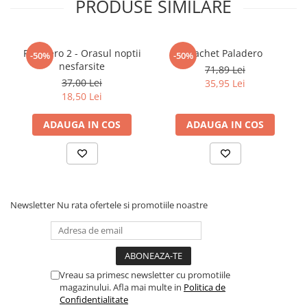
PRODUSE SIMILARE
Paladero 2 - Orasul noptii
Pachet Paladero
-50%
-50%
nesfarsite
71,89 Lei
37,00 Lei
35,95 Lei
18,50 Lei
ADAUGA IN COS
ADAUGA IN COS
Newsletter
Nu rata ofertele si promotiile noastre
Vreau sa primesc newsletter cu promotiile
magazinului. Afla mai multe in
Politica de
Confidentialitate