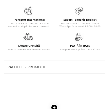
Povesti ilustrate
Povesti - Basme - Legende
Realitatea Augmentata
Transport International
Suport Telefonic Dedicat
Costul exact al transportului va fi
Poți Comanda și Telefonic sau pe
Religie pentru copii
comunicat după plasarea comenzii.
WhatsApp în Intervalul 9:00 - 18:00
ScienceConnection
TP ROLL
Livrare Gratuită
PLATĂ ÎN RATE
Pentru comenzi mai mari de 300 lei
Cumperi acum, plătești mai târziu
PACHETE SI PROMOTII