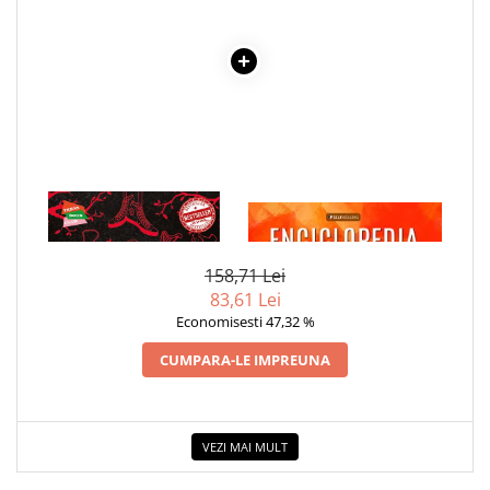
1 x NECROMANTI SI
1 x ENCICLOPEDIA
VRAJITOARE, FRATIA
CRISTALELOR
158,71 Lei
83,61 Lei
Economisesti 47,32 %
CUMPARA-LE IMPREUNA
VEZI MAI MULT