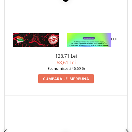
1 x NECROMANTI SI
1 x VINDECAREA COPILULUI
VRAJITOARE, FRATIA
INTERIOR
128,71 Lei
68,61 Lei
Economisesti 46,69 %
CUMPARA-LE IMPREUNA