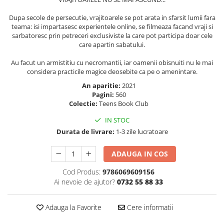
Elevi de 10 plus
Dupa secole de persecutie, vrajitoarele se pot arata in sfarsit lumii fara
Lecturi Scolare
teama: isi impartasesc experientele online, se filmeaza facand vraji si
sarbatoresc prin petreceri exclusiviste la care pot participa doar cele
Lumea Copilariei
care apartin sabatului.
Ma pregatesc pentru scoala
Au facut un armistitiu cu necromantii, iar oamenii obisnuiti nu le mai
Manuale - Carte Scolara
considera practicile magice deosebite ca pe o amenintare.
Clasa a II-a
An aparitie:
2021
Pagini:
560
Clasa a III-a
Colectie:
Teens Book Club
Clasa a IV-a
IN STOC
Clasa a V-a
Durata de livrare:
1-3 zile lucratoare
Clasa a VI-a
Clasa a VII-a
ADAUGA IN COS
Clasa a VIII-a
Cod Produs:
9786069609156
Clasa I
Ai nevoie de ajutor?
0732 55 88 33
Clasa pregatitoare
Limbi Straine
Adauga la Favorite
Cere informatii
Povesti