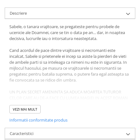
Descriere
Sabele, o tanara vrajitoare, se pregateste pentru probele de
ucenicie ale Doamnei, care se tin o data pe an... dar, in noaptea
decisiva, lucrurile iau o intorsatura neasteptata.
Cand acordul de pace dintre vrajitoare si necromanti este
incalcat, Sabele si prietenele ei incep sa asiste la pierderi de vieti
de ambele parti si sa inteleaga ca nimeni nu este in siguranta. In
mijlocul haosului, pe masura ce vrajitoarele si necromantii se
pregatesc pentru batalia suprema, o putere fara egal asteapta sa
fie convocata sa se ridice din umbra.
UN PLAN SECRET AMENINTA SA ADUCA MOARTEA TUTUROR
CELOR CARE AU DE-A FACE CU LUMEA MAGIEI IN ACEST ROMAN
DE FANTEZIE URBANA.
VEZI MAI MULT
,,Era deja prea tarziu. Trezisera un monstru, unul mai rau decat
Informatii conformitate produs
furia catorva fanatici, mai periculos: ura care astepta adormita,
atat de calma incat parea aproape inofensiva, imbra-tisata de o
frica ce se afla in toti."
Caracteristici