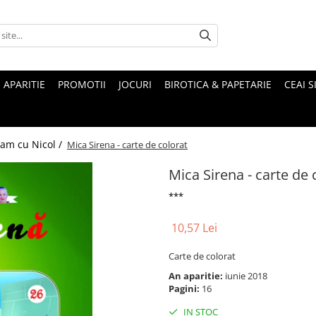
 APARITIE
PROMOTII
JOCURI
BIROTICA & PAPETARIE
CEAI S
ram cu Nicol /
Mica Sirena - carte de colorat
Mica Sirena - carte de 
***
10,57 Lei
Carte de colorat
An aparitie:
iunie 2018
Pagini:
16
IN STOC