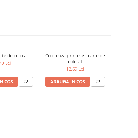
rte de colorat
Coloreaza printese - carte de
Lumea dino
colorat
40 Lei
12,69 Lei
N COS
ADAUGA IN COS
ADAUG