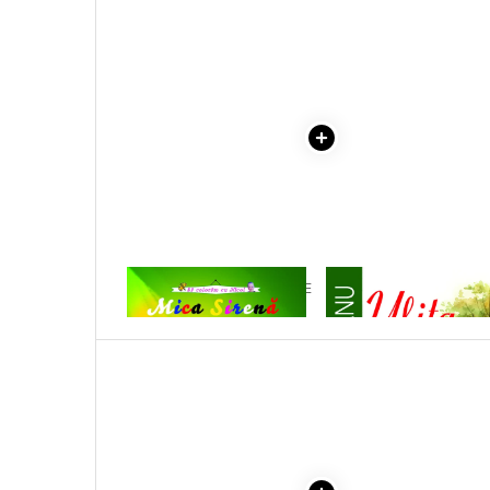
Literatura Romana
Literatura Universala
Poezie
Romane de dragoste, Carti
romantice
Senzatii/Dragoste
Senzatii/Erotic
Senzatii/Suspans
Senzatii/Thriller
1 x MICA SIRENA - CARTE DE
1 x ULITA COPILARIEI
SF & Fantasy
COLORAT
Teatru
Teens Book Club
Umor
Birotica & Papetarie
Adezivi si benzi adezive