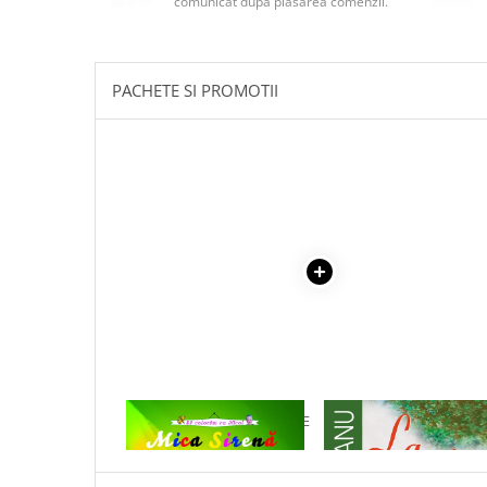
comunicat după plasarea comenzii.
Masaj
MedConnect
Medicina & Farmacie
PACHETE SI PROMOTII
Medicina Pentru Toti
SealfHealing
Sport
Starea de bine
Terapii Alternative
AudioBook
Beletristica
Biografii, Memorii, Jurnale
Carti erotice
Carti pentru Adolescenti, Young
1 x MICA SIRENA - CARTE DE
1 x LA MEDELENI - VOL. I-
Adult
COLORAT
Crime, Thriller, Mistery