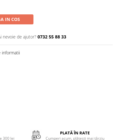
A IN COS
Ai nevoie de ajutor?
0732 55 88 33
informatii
PLATĂ ÎN RATE
 300 lei
Cumperi acum, plătești mai târziu