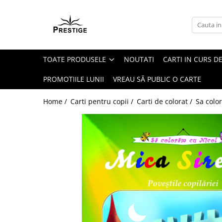
Toate Produsele
Noutati
TOATE PRODUSELE
NOUTATI
CARTI IN CURS DE
Promotii
Pachete Speciale Carti
PROMOTIILE LUNII
VREAU SĂ PUBLIC O CARTE
Spiritualitate - Ezoterism
Home /
Carti pentru copii /
Carti de colorat /
Sa colo
AngelConnection
Arte Divinatorii
Astrologie
Chiromantie
Dezvoltare Spirituala
KidConnection
Minte Corp
New Illuminati Files