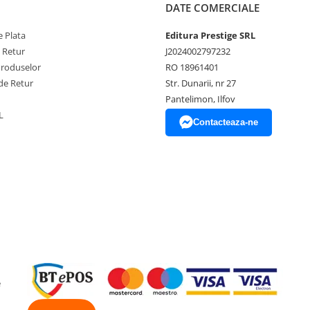
DATE COMERCIALE
 Plata
Editura Prestige SRL
e Retur
J2024002797232
Produselor
RO 18961401
de Retur
Str. Dunarii, nr 27
Pantelimon, Ilfov
L
Contacteaza-ne
e