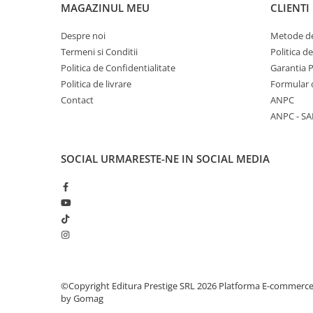
MAGAZINUL MEU
CLIENTI
COLOREAZA CU PRIETENII
De colorat
Despre noi
Metode de
Pot desena minunat
Termeni si Conditii
Politica d
Sa coloram cu Nicol
Politica de Confidentialitate
Garantia 
Carti educative
Politica de livrare
Formular 
Contact
ANPC
Codul copiilor de succes
ANPC - SA
Copii 0-7 ani
Clubul Premiantilor
SOCIAL
URMARESTE-NE IN SOCIAL MEDIA
Super pitici 2-5 ani
Culegeri Auxiliare
Dezvoltare personala
Dictionare
Enciclopedii
Kids Book Club
©Copyright Editura Prestige SRL 2026
Platforma E-commerc
Legende istorice
by Gomag
Literatura Scolara