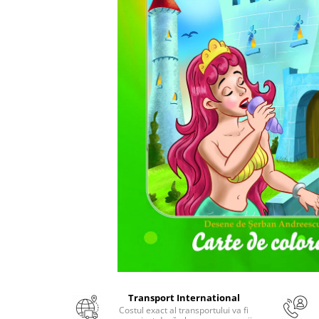
Numerologie
Paranormal
Parapsihologie
Ramtha
Audiobook
ReConnect
Religie
Crestinism
ScienceConnection
SelfConnect
SelfHealing
Vindecare Spirituala
Sanatate
Diete
Transport International
Gastronomik
Costul exact al transportului va fi