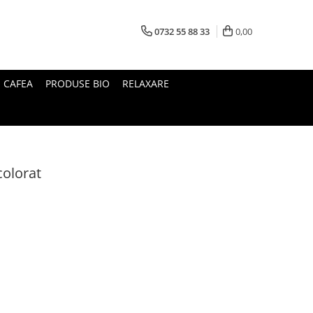
0732 55 88 33
0,00
I CAFEA
PRODUSE BIO
RELAXARE
colorat