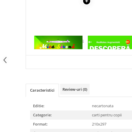
Articole Birotica
Accesorii Arhivare
Calculator
Hartie si Accesorii
Instrumente de scris
1 x MICA SIRENA - CARTE DE
1 x DESCOPERA DINOZAU
Organizare si Arhivare
COLORAT
IN 4D
Seturi birotica
Articole scolare
Arta
Caiete si Carnetele scolare
Coperti, Mape, Etichete
Review-uri
(0)
Caracteristici
Ghiozdane si Penare scolare
Instrumente de scris
Instrumente si Truse Geometrie
Editie:
necartonata
Seturi scolare
Categorie:
carti pentru copii
Calculator
Format:
210x297
Consumabile & Accesorii