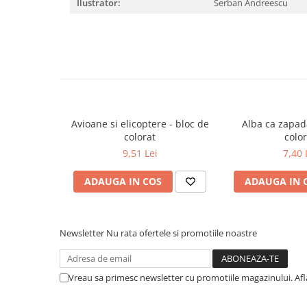
Ilustrator:
Serban Andreescu
Cadouri
Carti in dar
Carti pentru copii
Beletristica
Literatura Romana
Literatura Universala
Avioane si elicoptere - bloc de
Alba ca zapad
Poezie
colorat
color
SF & Fantasy
9,51 Lei
7,40 
Carte Prescolara, Joc
ADAUGA IN COS
ADAUGA IN 
Carti cartonate
Descopera lumea
Descopera si invata
Newsletter
Nu rata ofertele si promotiile noastre
Din ograda
Povesti pe roti
Primele notiuni
Vreau sa primesc newsletter cu promotiile magazinului. Af
Carti de colorat