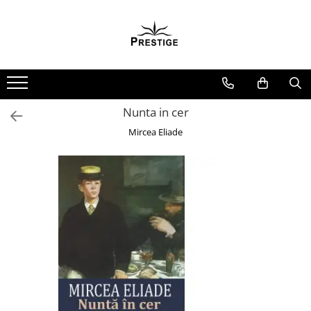
Toate Produsele
Noutati
Promotii
Pachete Speciale Carti
Nunta in cer
Spiritualitate - Ezoterism
Mircea Eliade
AngelConnection
Arte Divinatorii
Astrologie
Chiromantie
Dezvoltare Spirituala
KidConnection
Minte Corp
New Illuminati Files