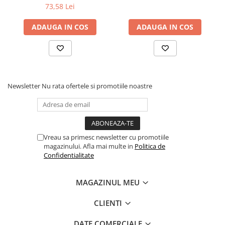
Articole Birotica
73,58 Lei
Accesorii Arhivare
ADAUGA IN COS
ADAUGA IN COS
Calculator
Hartie si Accesorii
Instrumente de scris
Organizare si Arhivare
Seturi birotica
Newsletter
Nu rata ofertele si promotiile noastre
Articole scolare
Arta
Caiete si Carnetele scolare
Vreau sa primesc newsletter cu promotiile
Coperti, Mape, Etichete
magazinului. Afla mai multe in
Politica de
Ghiozdane si Penare scolare
Confidentialitate
Instrumente de scris
Instrumente si Truse Geometrie
MAGAZINUL MEU
Seturi scolare
CLIENTI
Calculator
Consumabile & Accesorii
DATE COMERCIALE