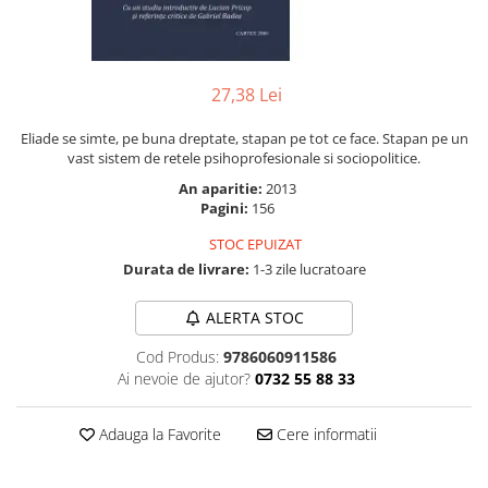
Numerologie
Paranormal
Parapsihologie
27,38 Lei
Ramtha
Eliade se simte, pe buna dreptate, stapan pe tot ce face. Stapan pe un
Audiobook
vast sistem de retele psihoprofesionale si sociopolitice.
ReConnect
An aparitie:
2013
Pagini:
156
Religie
Crestinism
STOC EPUIZAT
Durata de livrare:
1-3 zile lucratoare
ScienceConnection
SelfConnect
ALERTA STOC
SelfHealing
Cod Produs:
9786060911586
Vindecare Spirituala
Ai nevoie de ajutor?
0732 55 88 33
Sanatate
Adauga la Favorite
Cere informatii
Diete
Gastronomik