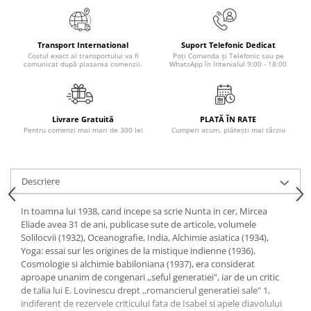
Masaj
MedConnect
Transport International
Suport Telefonic Dedicat
Medicina & Farmacie
Costul exact al transportului va fi
Poți Comanda și Telefonic sau pe
comunicat după plasarea comenzii.
WhatsApp în Intervalul 9:00 - 18:00
Medicina Pentru Toti
SealfHealing
Sport
Livrare Gratuită
PLATĂ ÎN RATE
Pentru comenzi mai mari de 300 lei
Cumperi acum, plătești mai târziu
Starea de bine
Terapii Alternative
AudioBook
Descriere
Beletristica
In toamna lui 1938, cand incepe sa scrie Nunta in cer, Mircea
Biografii, Memorii, Jurnale
Eliade avea 31 de ani, publicase sute de articole, volumele
Solilocvii (1932), Oceanografie, India, Alchimie asiatica (1934),
Carti erotice
Yoga: essai sur les origines de la mistique indienne (1936),
Carti pentru Adolescenti, Young
Cosmologie si alchimie babiloniana (1937), era considerat
Adult
aproape unanim de congenari ,,seful generatiei", iar de un critic
de talia lui E. Lovinescu drept ,,romancierul generatiei sale" 1,
Crime, Thriller, Mistery
indiferent de rezervele criticului fata de Isabel si apele diavolului