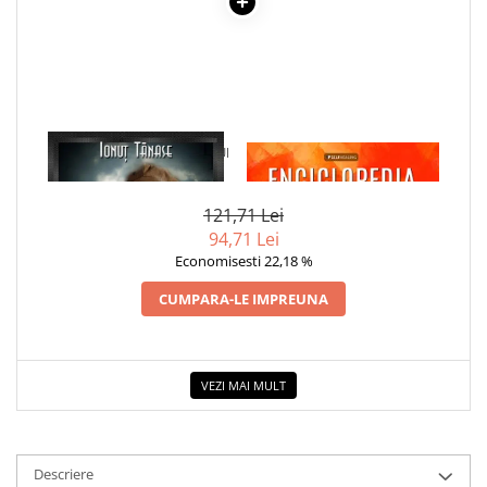
COLOREAZA CU PRIETENII
De colorat
Pot desena minunat
Sa coloram cu Nicol
Carti educative
1 x PORTRETUL VIETII UNUI
1 x ENCICLOPEDIA
Codul copiilor de succes
ORFAN
CRISTALELOR
Copii 0-7 ani
121,71 Lei
Clubul Premiantilor
94,71 Lei
Super pitici 2-5 ani
Economisesti 22,18 %
Culegeri Auxiliare
CUMPARA-LE IMPREUNA
Dezvoltare personala
Dictionare
Enciclopedii
VEZI MAI MULT
Kids Book Club
Legende istorice
Descriere
Literatura Scolara