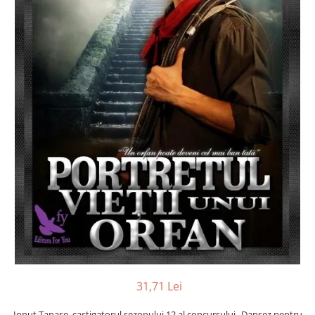
Numerologie
Paranormal
Parapsihologie
Ramtha
Audiobook
ReConnect
Religie
Crestinism
ScienceConnection
SelfConnect
SelfHealing
Vindecare Spirituala
Sanatate
Diete
31,71 Lei
Gastronomik
Ionut Tanase, castigatorul sezonului 12 al concursului „Dansez pentru