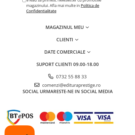
magazinului. Afla mai multe in
Politica de
Dezvoltarea Afacerilor
Confidentialitate
Parenting & Familie
Psihologie, Psihanaliza
MAGAZINUL MEU
PSYCONNECT
CLIENTI
Sexualitate
DATE COMERCIALE
Istorie
Istorie & Filosofie
SUPORT CLIENTI
09.00-18.00
Istorii Secrete
0732 55 88 33
Mituri si Legende
comenzi@edituraprestige.ro
Tot Adevarul
SOCIAL
URMARESTE-NE IN SOCIAL MEDIA
Jocuri
Casute de papusi si mobilier
Creativitate
Educative
BrainBox