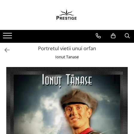
Toate Produsele
Noutati
Promotii
Pachete Speciale Carti
Portretul vietii unui orfan
Spiritualitate - Ezoterism
Ionut Tanase
AngelConnection
Arte Divinatorii
Astrologie
Chiromantie
Dezvoltare Spirituala
KidConnection
Minte Corp
New Illuminati Files