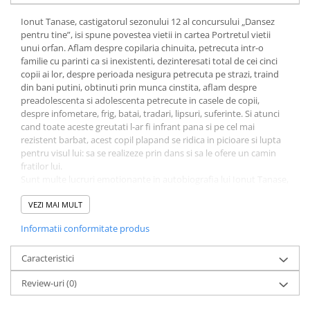
Elevi de 10 plus
Ionut Tanase, castigatorul sezonului 12 al concursului „Dansez
pentru tine”, isi spune povestea vietii in cartea Portretul vietii
Lecturi Scolare
unui orfan. Aflam despre copilaria chinuita, petrecuta intr-o
Lumea Copilariei
familie cu parinti ca si inexistenti, dezinteresati total de cei cinci
copii ai lor, despre perioada nesigura petrecuta pe strazi, traind
Ma pregatesc pentru scoala
din bani putini, obtinuti prin munca cinstita, aflam despre
Manuale - Carte Scolara
preadolescenta si adolescenta petrecute in casele de copii,
despre infometare, frig, batai, tradari, lipsuri, suferinte. Si atunci
Clasa a II-a
cand toate aceste greutati l-ar fi infrant pana si pe cel mai
Clasa a III-a
rezistent barbat, acest copil plapand se ridica in picioare si lupta
pentru visul lui: sa se realizeze prin dans si sa le ofere un camin
Clasa a IV-a
fratilor lui.
Clasa a V-a
Sunt multe lucruri emotionante in autobiografia lui Ionut Tanase,
insa ceea ce impresioneaza cel mai mult este faptul ca, in ciuda
Clasa a VI-a
tuturor vicisitudinilor vietii sale, Ionut isi pastreaza curatenia
VEZI MAI MULT
Clasa a VII-a
sufleteasca: nu povesteste cu rautate, nu pastreaza ranchiuna,
Informatii conformitate produs
Clasa a VIII-a
nu improasca in stanga si in dreapta cu noroi, desi ar fi avut mii
de motive, iarta si trece mai departe cu seninatate. Desi toate
Clasa I
traumele prin care a trecut ar fi putut lasa urme adanci in sufletul
Caracteristici
Clasa pregatitoare
si pe chipul lui, Ionut reuseste sa isi pastreze bunatatea, inocenta
Review-uri
(0)
Limbi Straine
si optimismul, fiind unul dintre putinii oameni care demonstreaza
ceea ce spune acel dicton celebru: cand viata ii ofera lamai, Ionut
Povesti