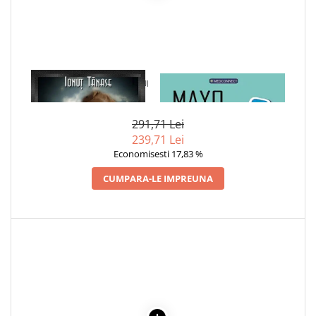
Cadouri
Carti in dar
Carti pentru copii
Beletristica
1 x PORTRETUL VIETII UNUI
1 x MAYO CLINIC. CARTEA
Literatura Romana
ORFAN
ESENTIALA DESPRE DIABETUL
ZAHARAT
Literatura Universala
291,71 Lei
Poezie
239,71 Lei
SF & Fantasy
Economisesti 17,83 %
Carte Prescolara, Joc
CUMPARA-LE IMPREUNA
Carti cartonate
Descopera lumea
Descopera si invata
Din ograda
Povesti pe roti
Primele notiuni
Carti de colorat