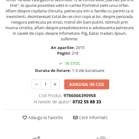
Masaj
tine”, isi spune povestea vietii in cartea Portretul vietii unui orfan.
Aflam despre copilaria chinuita, petrecuta intr-o familie cu parinti ca si
MedConnect
inexistenti, dezinteresati total de cei cinci copii ai lor, despre perioada
nesigura petrecuta pe strazi, traind din bani putini, obtinuti prin
Medicina & Farmacie
munca cinstita, aflam despre preadolescenta si adolescenta petrecute
Medicina Pentru Toti
in casele de copii, despre infometare, frig, batai, tradari, lipsuri,
suferinte.
SealfHealing
An aparitie:
2015
Sport
Pagini:
218
Starea de bine
IN STOC
Durata de livrare:
1-3 zile lucratoare
Terapii Alternative
AudioBook
ADAUGA IN COS
Beletristica
Cod Produs:
9786066390958
Biografii, Memorii, Jurnale
Ai nevoie de ajutor?
0732 55 88 33
Carti erotice
Carti pentru Adolescenti, Young
Adauga la Favorite
Cere informatii
Adult
Crime, Thriller, Mistery