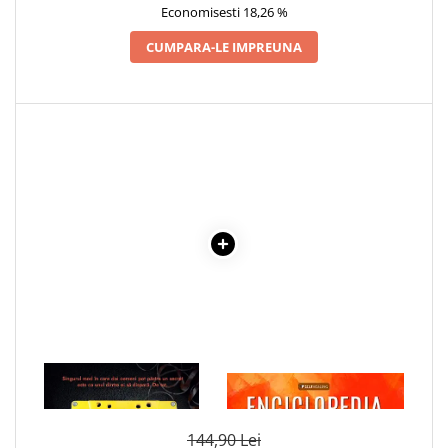
Economisesti 18,26 %
Elevi de 10 plus
CUMPARA-LE IMPREUNA
Lecturi Scolare
Lumea Copilariei
Ma pregatesc pentru scoala
Manuale - Carte Scolara
Clasa a II-a
Clasa a III-a
Clasa a IV-a
Clasa a V-a
Clasa a VI-a
Clasa a VII-a
Clasa a VIII-a
Clasa I
1 x SA NU MA MINTI
1 x ENCICLOPEDIA
Clasa pregatitoare
CRISTALELOR
Limbi Straine
Povesti
144,90 Lei