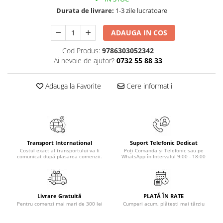
Articole Birotica
Durata de livrare:
1-3 zile lucratoare
Accesorii Arhivare
ADAUGA IN COS
Calculator
Hartie si Accesorii
Cod Produs:
9786303052342
Instrumente de scris
Ai nevoie de ajutor?
0732 55 88 33
Organizare si Arhivare
Seturi birotica
Adauga la Favorite
Cere informatii
Articole scolare
Arta
Caiete si Carnetele scolare
Coperti, Mape, Etichete
Transport International
Suport Telefonic Dedicat
Costul exact al transportului va fi
Poți Comanda și Telefonic sau pe
Ghiozdane si Penare scolare
comunicat după plasarea comenzii.
WhatsApp în Intervalul 9:00 - 18:00
Instrumente de scris
Instrumente si Truse Geometrie
Seturi scolare
Livrare Gratuită
PLATĂ ÎN RATE
Calculator
Pentru comenzi mai mari de 300 lei
Cumperi acum, plătești mai târziu
Consumabile & Accesorii