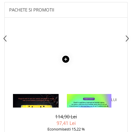
Cadouri
PACHETE SI PROMOTII
Carti in dar
Carti pentru copii
Beletristica
Literatura Romana
Literatura Universala
Poezie
SF & Fantasy
Carte Prescolara, Joc
Carti cartonate
Descopera lumea
Descopera si invata
1 x SA NU MA MINTI
1 x VINDECAREA COPILULUI
Din ograda
INTERIOR
Povesti pe roti
114,90 Lei
Primele notiuni
97,41 Lei
Carti de colorat
Economisesti 15,22 %