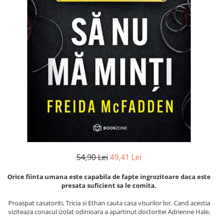
Numerologie
Paranormal
Parapsihologie
Ramtha
Audiobook
ReConnect
Religie
Crestinism
ScienceConnection
SelfConnect
SelfHealing
54,90 Lei
49,41 Lei
Vindecare Spirituala
Orice fiinta umana este capabila de fapte ingrozitoare daca este
Sanatate
presata suficient sa le comita.
Diete
Proaspat casatoriti, Tricia si Ethan cauta casa visurilor lor. Cand acestia
Gastronomik
viziteaza conacul izolat odinioara a apartinut doctoritei Adrienne Hale,