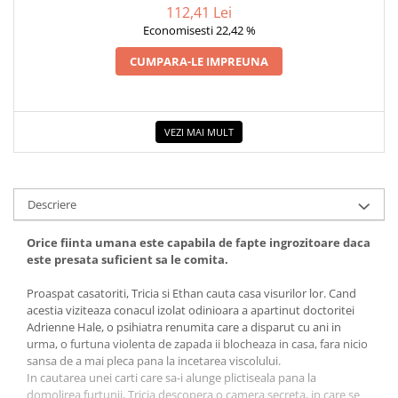
112,41 Lei
Povesti ilustrate
Economisesti 22,42 %
Povesti - Basme - Legende
CUMPARA-LE IMPREUNA
Realitatea Augmentata
Religie pentru copii
ScienceConnection
VEZI MAI MULT
TP ROLL
Ceai si Cafea
Cafea
Descriere
Cafea terapeutica
Orice fiinta umana este capabila de fapte ingrozitoare daca
Ceai
este presata suficient sa le comita.
Dezvoltare Personala
Proaspat casatoriti, Tricia si Ethan cauta casa visurilor lor. Cand
BUSINESS
acestia viziteaza conacul izolat odinioara a apartinut doctoritei
Adrienne Hale, o psihiatra renumita care a disparut cu ani in
Carti de joc
urma, o furtuna violenta de zapada ii blocheaza in casa, fara nicio
sansa de a mai pleca pana la incetarea viscolului.
Dezvoltare Personala Adulti
In cautarea unei carti care sa-i alunge plictiseala pana la
Dezvoltare Profesionala
domolirea furtunii, Tricia descopera o camera secreta, in care se