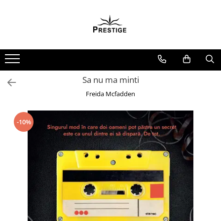
Toate Produsele
Noutati
Promotii
Pachete Speciale Carti
Sa nu ma minti
Spiritualitate - Ezoterism
Freida Mcfadden
AngelConnection
Arte Divinatorii
-10%
Astrologie
Chiromantie
Dezvoltare Spirituala
KidConnection
Minte Corp
New Illuminati Files