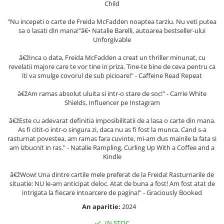
Child
Literatura Romana
Literatura Universala
"Nu incepeti o carte de Freida McFadden noaptea tarziu. Nu veti putea
sa o lasati din mana!"â€• Natalie Barelli, autoarea bestseller-ului
Poezie
Unforgivable
Romane de dragoste, Carti
â€žInca o data, Freida McFadden a creat un thriller minunat, cu
romantice
revelatii majore care te vor tine in priza. Tine-te bine de ceva pentru ca
iti va smulge covorul de sub picioare!" - Caffeine Read Repeat
Senzatii/Dragoste
Senzatii/Erotic
â€žAm ramas absolut uluita si intr-o stare de soc!" - Carrie White
Shields, Influencer pe Instagram
Senzatii/Suspans
â€žEste cu adevarat definitia imposibilitatii de a lasa o carte din mana.
Senzatii/Thriller
As fi citit-o intr-o singura zi, daca nu as fi fost la munca. Cand s-a
SF & Fantasy
rasturnat povestea, am ramas fara cuvinte, mi-am dus mainile la fata si
am izbucnit in ras." - Natalie Rampling, Curling Up With a Coffee and a
Teatru
Kindle
Teens Book Club
â€žWow! Una dintre cartile mele preferat de la Freida! Rasturnarile de
situatie: NU le-am anticipat deloc. Atat de buna a fost! Am fost atat de
Umor
intrigata la fiecare intoarcere de pagina!" - Graciously Booked
Birotica & Papetarie
An aparitie:
2024
Adezivi si benzi adezive
IN STOC