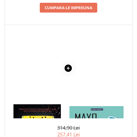
COLOREAZA CU PRIETENII
CUMPARA-LE IMPREUNA
De colorat
Pot desena minunat
Sa coloram cu Nicol
Carti educative
Codul copiilor de succes
Copii 0-7 ani
Clubul Premiantilor
Super pitici 2-5 ani
Culegeri Auxiliare
Dezvoltare personala
Dictionare
Enciclopedii
1 x SA NU MA MINTI
1 x MAYO CLINIC. CARTEA
ESENTIALA DESPRE DIABETUL
Kids Book Club
ZAHARAT
Legende istorice
314,90 Lei
257,41 Lei
Literatura Scolara