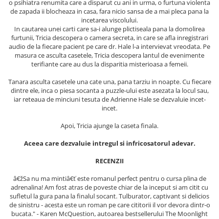
o psihiatra renumita care a disparut cu ani in urma, o furtuna violenta
Masaj
de zapada ii blocheaza in casa, fara nicio sansa de a mai pleca pana la
incetarea viscolului.
MedConnect
In cautarea unei carti care sa-i alunge plictiseala pana la domolirea
Medicina & Farmacie
furtunii, Tricia descopera o camera secreta, in care se afla inregistrari
audio de la fiecare pacient pe care dr. Hale l-a intervievat vreodata. Pe
Medicina Pentru Toti
masura ce asculta casetele, Tricia descopera lantul de evenimente
terifiante care au dus la disparitia misterioasa a femeii.
SealfHealing
Tanara asculta casetele una cate una, pana tarziu in noapte. Cu fiecare
Sport
dintre ele, inca o piesa socanta a puzzle-ului este asezata la locul sau,
Starea de bine
iar reteaua de minciuni tesuta de Adrienne Hale se dezvaluie incet-
incet.
Terapii Alternative
Apoi, Tricia ajunge la caseta finala.
AudioBook
Beletristica
Aceea care dezvaluie intregul si infricosatorul adevar.
Biografii, Memorii, Jurnale
RECENZII
Carti erotice
â€žSa nu ma mintiâ€ť este romanul perfect pentru o cursa plina de
Carti pentru Adolescenti, Young
adrenalina! Am fost atras de poveste chiar de la inceput si am citit cu
Adult
sufletul la gura pana la finalul socant. Tulburator, captivant si delicios
de sinistru - acesta este un roman pe care cititorii il vor devora dintr-o
Crime, Thriller, Mistery
bucata." - Karen McQuestion, autoarea bestsellerului The Moonlight