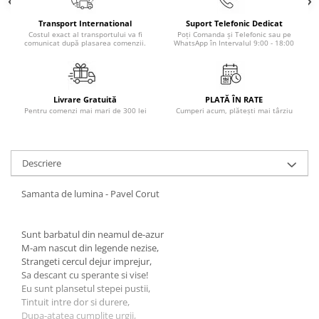
Literatura Romana
Transport International
Suport Telefonic Dedicat
Literatura Universala
Costul exact al transportului va fi
Poți Comanda și Telefonic sau pe
comunicat după plasarea comenzii.
WhatsApp în Intervalul 9:00 - 18:00
Poezie
Romane de dragoste, Carti
romantice
Livrare Gratuită
PLATĂ ÎN RATE
Senzatii/Dragoste
Pentru comenzi mai mari de 300 lei
Cumperi acum, plătești mai târziu
Senzatii/Erotic
Senzatii/Suspans
Descriere
Senzatii/Thriller
Samanta de lumina - Pavel Corut
SF & Fantasy
Teatru
Sunt barbatul din neamul de-azur
Teens Book Club
M-am nascut din legende nezise,
Strangeti cercul dejur imprejur,
Umor
Sa descant cu sperante si vise!
Birotica & Papetarie
Eu sunt plansetul stepei pustii,
Tintuit intre dor si durere,
Adezivi si benzi adezive
Dupa-atatea cumplite urgii,