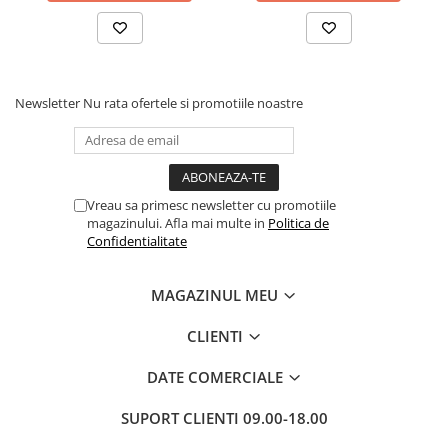
Cadouri
Carti in dar
Carti pentru copii
Beletristica
Newsletter
Nu rata ofertele si promotiile noastre
Literatura Romana
Literatura Universala
Poezie
Vreau sa primesc newsletter cu promotiile
SF & Fantasy
magazinului. Afla mai multe in
Politica de
Carte Prescolara, Joc
Confidentialitate
Carti cartonate
MAGAZINUL MEU
Descopera lumea
Descopera si invata
CLIENTI
Din ograda
DATE COMERCIALE
Povesti pe roti
Primele notiuni
SUPORT CLIENTI
09.00-18.00
Carti de colorat