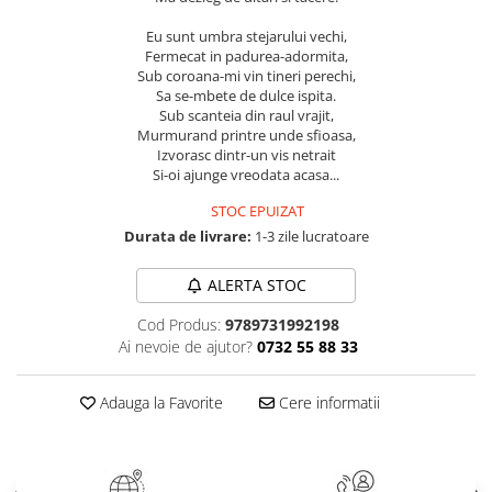
Masaj
Eu sunt umbra stejarului vechi,
MedConnect
Fermecat in padurea-adormita,
Sub coroana-mi vin tineri perechi,
Medicina & Farmacie
Sa se-mbete de dulce ispita.
Sub scanteia din raul vrajit,
Medicina Pentru Toti
Murmurand printre unde sfioasa,
SealfHealing
Izvorasc dintr-un vis netrait
Si-oi ajunge vreodata acasa...
Sport
STOC EPUIZAT
Starea de bine
Durata de livrare:
1-3 zile lucratoare
Terapii Alternative
ALERTA STOC
AudioBook
Beletristica
Cod Produs:
9789731992198
Biografii, Memorii, Jurnale
Ai nevoie de ajutor?
0732 55 88 33
Carti erotice
Adauga la Favorite
Cere informatii
Carti pentru Adolescenti, Young
Adult
Crime, Thriller, Mistery