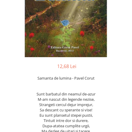
Numerologie
Paranormal
Parapsihologie
Ramtha
Audiobook
ReConnect
Religie
Crestinism
12,68 Lei
ScienceConnection
Samanta de lumina - Pavel Corut
SelfConnect
SelfHealing
Sunt barbatul din neamul de-azur
M-am nascut din legende nezise,
Vindecare Spirituala
Strangeti cercul dejur imprejur,
Sanatate
Sa descant cu sperante si vise!
Eu sunt plansetul stepei pustii,
Diete
Tintuit intre dor si durere,
Dupa-atatea cumplite urgii,
Gastronomik
Ma dezleg de uitari si tacere.