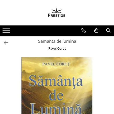
Toate Produsele
Noutati
Promotii
Pachete Speciale Carti
Samanta de lumina
Spiritualitate - Ezoterism
Pavel Corut
AngelConnection
Arte Divinatorii
Astrologie
Chiromantie
Dezvoltare Spirituala
KidConnection
Minte Corp
New Illuminati Files