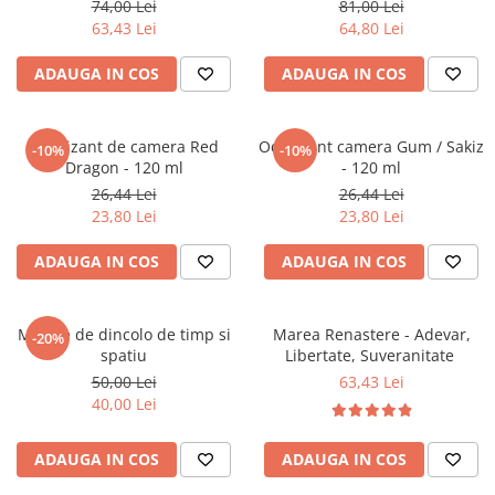
74,00 Lei
81,00 Lei
Literatura Romana
63,43 Lei
64,80 Lei
Literatura Universala
ADAUGA IN COS
ADAUGA IN COS
Poezie
Romane de dragoste, Carti
romantice
Odorizant de camera Red
Odorizant camera Gum / Sakiz
-10%
-10%
Dragon - 120 ml
- 120 ml
Senzatii/Dragoste
26,44 Lei
26,44 Lei
Senzatii/Erotic
23,80 Lei
23,80 Lei
Senzatii/Suspans
ADAUGA IN COS
ADAUGA IN COS
Senzatii/Thriller
SF & Fantasy
Mesaje de dincolo de timp si
Marea Renastere - Adevar,
-20%
Teatru
spatiu
Libertate, Suveranitate
Teens Book Club
50,00 Lei
63,43 Lei
40,00 Lei
Umor
Birotica & Papetarie
ADAUGA IN COS
ADAUGA IN COS
Adezivi si benzi adezive