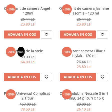
Articole Birotica
Odorizant de camera Angel -
Odorizant de camera Jasmine
-10%
-10%
Accesorii Arhivare
120ml
/ Iasomie - 120 ml
Calculator
26,44 Lei
26,44 Lei
Hartie si Accesorii
23,80 Lei
23,80 Lei
Instrumente de scris
ADAUGA IN COS
ADAUGA IN COS
Organizare si Arhivare
Seturi birotica
Articole scolare
Un dar de la stele
Odorizant camera Liliac /
-20%
NOU
-10%
Leylak - 120 ml
80,00 Lei
Arta
26,44 Lei
64,00 Lei
Caiete si Carnetele scolare
23,80 Lei
Coperti, Mape, Etichete
Ghiozdane si Penare scolare
ADAUGA IN COS
ADAUGA IN COS
Instrumente de scris
Instrumente si Truse Geometrie
Pachet Universul Complicat -
Cafea solubila Nescafe 3 in 1
-50%
-10%
Seturi scolare
2 Titluri
Strong, 24 plicuri x 15 g
Calculator
157,00 Lei
29,00 Lei
78,50 Lei
26,10 Lei
Consumabile & Accesorii