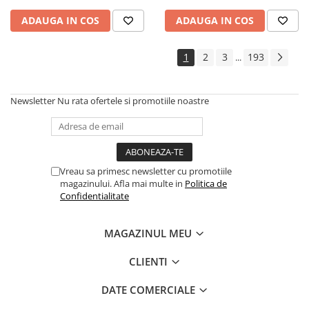
Cadouri
ADAUGA IN COS
ADAUGA IN COS
Carti in dar
Carti pentru copii
1
2
3
193
...
Beletristica
Literatura Romana
Newsletter
Nu rata ofertele si promotiile noastre
Literatura Universala
Poezie
SF & Fantasy
Carte Prescolara, Joc
Vreau sa primesc newsletter cu promotiile
magazinului. Afla mai multe in
Politica de
Carti cartonate
Confidentialitate
Descopera lumea
Descopera si invata
MAGAZINUL MEU
Din ograda
Povesti pe roti
CLIENTI
Primele notiuni
DATE COMERCIALE
Carti de colorat