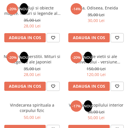
Numerologie
Muntele Fuji si obiecte
Iliada, Odiseea, Eneida
-20%
NOU
-14%
Paranormal
magice. Mituri si legende ale
35,00 Lei
Japoniei
35,00 Lei
30,00 Lei
Parapsihologie
28,00 Lei
Ramtha
ADAUGA IN COS
ADAUGA IN COS
Audiobook
ReConnect
Religie
Natura si superstitii. Mituri si
Din tainele vietii si ale
-20%
NOU
-20%
NOU
legende ale Japoniei
Universului - versiune
Crestinism
originala din 1939. Volumele I-
35,00 Lei
150,00 Lei
ScienceConnection
III. Cutie de colectie -Scarlat
28,00 Lei
120,00 Lei
Demetrescu
SelfConnect
ADAUGA IN COS
ADAUGA IN COS
SelfHealing
Vindecare Spirituala
Vindecarea spirituala a
Vindecarea copilului interior
-17%
NOU
Sanatate
corpului fizic
60,00 Lei
Diete
50,00 Lei
50,00 Lei
Gastronomik