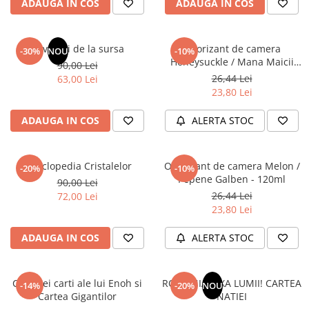
ADAUGA IN COS
ADAUGA IN COS
Masaj
MedConnect
Revelatii de la sursa
Odorizant de camera
-30%
NOU
-10%
Medicina & Farmacie
Honeysuckle / Mana Maicii
90,00 Lei
Medicina Pentru Toti
Domnului - 120 ml
26,44 Lei
63,00 Lei
23,80 Lei
SealfHealing
Sport
ADAUGA IN COS
ALERTA STOC
Starea de bine
Terapii Alternative
Enciclopedia Cristalelor
Odorizant de camera Melon /
-20%
-10%
Pepene Galben - 120ml
AudioBook
90,00 Lei
26,44 Lei
72,00 Lei
Beletristica
23,80 Lei
Biografii, Memorii, Jurnale
Carti erotice
ADAUGA IN COS
ALERTA STOC
Carti pentru Adolescenti, Young
Adult
Cele trei carti ale lui Enoh si
ROMANIA, AXA LUMII! CARTEA
-14%
-20%
NOU
Crime, Thriller, Mistery
Cartea Gigantilor
NATIEI