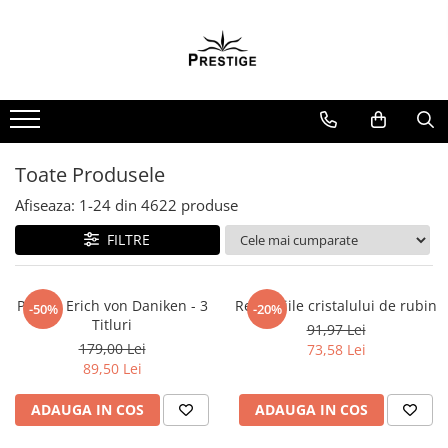
Toate Produsele
Noutati
Promotii
Pachete Speciale Carti
Toate Produsele
Spiritualitate - Ezoterism
Afiseaza:
1-
24
din
4622
produse
AngelConnection
FILTRE
Arte Divinatorii
Astrologie
Chiromantie
Pachet Erich von Daniken - 3
Revelatiile cristalului de rubin
-50%
-20%
Titluri
91,97 Lei
Dezvoltare Spirituala
179,00 Lei
73,58 Lei
KidConnection
89,50 Lei
Minte Corp
ADAUGA IN COS
ADAUGA IN COS
New Illuminati Files