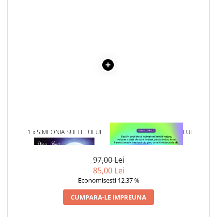
Literatura Romana
Literatura Universala
Poezie
Romane de dragoste, Carti
romantice
Senzatii/Dragoste
Senzatii/Erotic
Senzatii/Suspans
Senzatii/Thriller
1 x SIMFONIA SUFLETULUI
1 x VINDECAREA COPILULUI
SF & Fantasy
CALATOR
INTERIOR
Teatru
97,00 Lei
Teens Book Club
85,00 Lei
Umor
Economisesti 12,37 %
Birotica & Papetarie
CUMPARA-LE IMPREUNA
Adezivi si benzi adezive