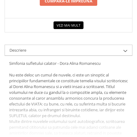
CUMPARA-LE IMPREUNA
COLOREAZA CU PRIETENII
De colorat
Pot desena minunat
VEZI MAI MULT
Sa coloram cu Nicol
Carti educative
Codul copiilor de succes
Descriere
Copii 0-7 ani
Simfonia sufletului calator - Dora Alina Romanescu
Clubul Premiantilor
Super pitici 2-5 ani
Nu este deloc un cumul de nuvele, ci este un sinoptic al
Culegeri Auxiliare
principiilor fundamentale ce constituie temelia visului scriitoricesc
al Dorei Alina Romanescu si a vietii insasi a scriitoarei. Titlul
Dezvoltare personala
volumului ne duce cu gandul la o compozitie ampla, cu elemente
consonante al caror ansamblu armonios concura la producerea
Dictionare
efectului de VIATA: cu bune, cu rele, cu suferinta multa si bucurie
Enciclopedii
intrezarita abia, cu infrangeri si biruinte cotidiene, iar dirijor este
SUFLETUL calator pe drumul destinului.
Kids Book Club
Multe dintre nuvelele volumului sunt autobiografice, scriitoarea
permitand cititorului sa patrunda cele mai adanci cotloane ale
Legende istorice
amintirilor domniei sale, sa traiasca alaturi, retraind in poveste
Literatura Scolara