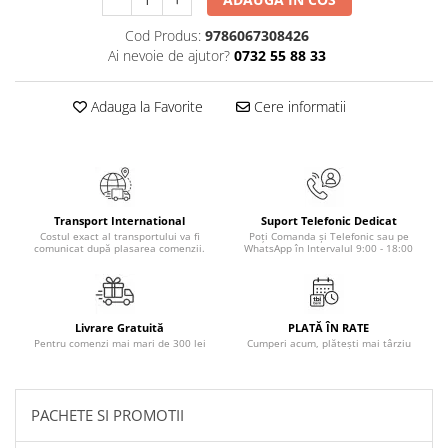
Masaj
Cod Produs:
9786067308426
MedConnect
Ai nevoie de ajutor?
0732 55 88 33
Medicina & Farmacie
Medicina Pentru Toti
Adauga la Favorite
Cere informatii
SealfHealing
Sport
Starea de bine
Transport International
Suport Telefonic Dedicat
Terapii Alternative
Costul exact al transportului va fi
Poți Comanda și Telefonic sau pe
comunicat după plasarea comenzii.
WhatsApp în Intervalul 9:00 - 18:00
AudioBook
Beletristica
Biografii, Memorii, Jurnale
Livrare Gratuită
PLATĂ ÎN RATE
Carti erotice
Pentru comenzi mai mari de 300 lei
Cumperi acum, plătești mai târziu
Carti pentru Adolescenti, Young
Adult
PACHETE SI PROMOTII
Crime, Thriller, Mistery