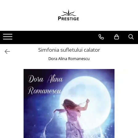
Toate Produsele
Noutati
Promotii
Pachete Speciale Carti
Simfonia sufletului calator
Spiritualitate - Ezoterism
Dora Alina Romanescu
AngelConnection
Arte Divinatorii
Astrologie
Chiromantie
Dezvoltare Spirituala
KidConnection
Minte Corp
New Illuminati Files