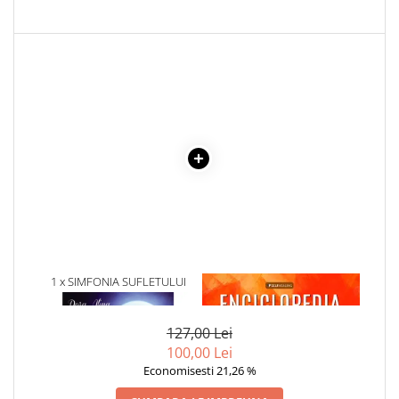
Cadouri
Carti in dar
Carti pentru copii
Beletristica
Literatura Romana
Literatura Universala
Poezie
SF & Fantasy
Carte Prescolara, Joc
Carti cartonate
Descopera lumea
1 x SIMFONIA SUFLETULUI
1 x ENCICLOPEDIA
Descopera si invata
CALATOR
CRISTALELOR
Din ograda
127,00 Lei
Povesti pe roti
100,00 Lei
Primele notiuni
Economisesti 21,26 %
Carti de colorat