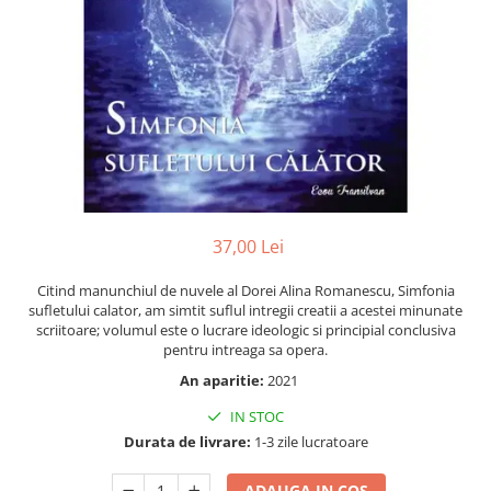
Numerologie
Paranormal
Parapsihologie
Ramtha
Audiobook
ReConnect
Religie
Crestinism
37,00 Lei
ScienceConnection
Citind manunchiul de nuvele al Dorei Alina Romanescu, Simfonia
SelfConnect
sufletului calator, am simtit suflul intregii creatii a acestei minunate
scriitoare; volumul este o lucrare ideologic si principial conclusiva
SelfHealing
pentru intreaga sa opera.
Vindecare Spirituala
An aparitie:
2021
Sanatate
IN STOC
Diete
Durata de livrare:
1-3 zile lucratoare
Gastronomik
ADAUGA IN COS