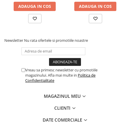
literare, 8 aug. 1980.
ADAUGA IN COS
ADAUGA IN COS
Cadouri
Carti in dar
Carti pentru copii
Beletristica
Literatura Romana
Newsletter
Nu rata ofertele si promotiile noastre
Literatura Universala
Poezie
SF & Fantasy
Carte Prescolara, Joc
Vreau sa primesc newsletter cu promotiile
magazinului. Afla mai multe in
Politica de
Carti cartonate
Confidentialitate
Descopera lumea
Descopera si invata
MAGAZINUL MEU
Din ograda
CLIENTI
Povesti pe roti
Primele notiuni
DATE COMERCIALE
Carti de colorat