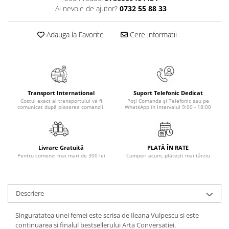
Masaj
Ai nevoie de ajutor?
0732 55 88 33
MedConnect
Adauga la Favorite
Cere informatii
Medicina & Farmacie
Medicina Pentru Toti
SealfHealing
Sport
Transport International
Suport Telefonic Dedicat
Starea de bine
Costul exact al transportului va fi
Poți Comanda și Telefonic sau pe
comunicat după plasarea comenzii.
WhatsApp în Intervalul 9:00 - 18:00
Terapii Alternative
AudioBook
Beletristica
Livrare Gratuită
PLATĂ ÎN RATE
Pentru comenzi mai mari de 300 lei
Cumperi acum, plătești mai târziu
Biografii, Memorii, Jurnale
Carti erotice
Carti pentru Adolescenti, Young
Descriere
Adult
Singuratatea unei femei este scrisa de Ileana Vulpescu si este
Crime, Thriller, Mistery
continuarea si finalul bestsellerului Arta Conversatiei.