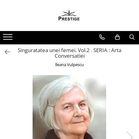
Toate Produsele
Noutati
Promotii
Pachete Speciale Carti
Singuratatea unei femei. Vol.2 . SERIA : Arta
Conversatiei
Spiritualitate - Ezoterism
lleana Vulpescu
AngelConnection
Arte Divinatorii
Astrologie
Chiromantie
Dezvoltare Spirituala
KidConnection
Minte Corp
New Illuminati Files