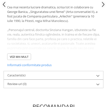
Literatura Romana
Cea mai recenta lucrare dramatica, scrisa tot in colaborare cu
Literatura Universala
George Banica, ,,Singuratatea unei femei" (Arta conversatiei II), a
fost jucata de Compania particulara ,,Arlechin" (premiera la 10
Poezie
iulie 1990, la Pitesti, regia Mihai Manolescu).
Romane de dragoste, Carti
romantice
,,Personajul central, doctorita Sinziana Hangan, izbuteste sa fie
vie, reala, autentica fiindca oglindeste, in trairea ei de fiecare clipa,
Senzatii/Dragoste
familia din care face parte, profesia pe care o practica, relatiile ei
cu societatea, si, uneori, avatarurile ei pasionale. Toate acestea
Senzatii/Erotic
exprimate prin cuvintele pe care le spune, le aude sau pe care
Senzatii/Suspans
doar siesi si le rosteste. Asta fara sa mai amintim ,,atatea lucruri
pe care le stie" fara sa i le spuie nimeni...
VEZI MAI MULT
Senzatii/Thriller
Informatii conformitate produs
SF & Fantasy
Dincolo de frumusetile stilului, un stil de un scanteietor firesc, -
dincolo de vibratia autentica a eroilor si de reusitele tablouri de
Teatru
gen, cartea este, in primul rand, a unui moralist preocupat sa afle
Caracteristici
sensurile ascunse ale existentei, explicatia determinantelor
Teens Book Club
Review-uri
(0)
sufletesti." - N. Carandino - Convorbiri literare, dec. 1980.
Umor
,,In piesa Ilenei Vulpescu (coautor George Banica), personajele din
Birotica & Papetarie
celebra Arta Conversatiei se intalnesc peste aproape un sfert de
Adezivi si benzi adezive
veac infruntandu-se cu sinceritate si convingere.
RECOMANDARI