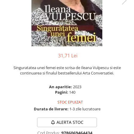
Numerologie
Paranormal
Parapsihologie
Ramtha
Audiobook
ReConnect
31,71 Lei
Religie
Crestinism
Singuratatea unei femei este scrisa de Ileana Vulpescu si este
continuarea si finalul bestsellerului Arta Conversatiei.
ScienceConnection
SelfConnect
An aparitie:
2023
Pagini:
140
SelfHealing
STOC EPUIZAT
Vindecare Spirituala
Durata de livrare:
1-3 zile lucratoare
Sanatate
Diete
ALERTA STOC
Gastronomik
Cod Produs:
9786069464434