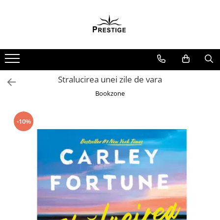
Toate Produsele
Noutati
Promotii
Pachete Speciale Carti
Stralucirea unei zile de vara
Spiritualitate - Ezoterism
Bookzone
AngelConnection
Arte Divinatorii
-10%
Astrologie
Chiromantie
Dezvoltare Spirituala
KidConnection
Minte Corp
New Illuminati Files