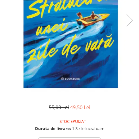
Numerologie
Paranormal
Parapsihologie
Ramtha
Audiobook
ReConnect
Religie
Crestinism
ScienceConnection
SelfConnect
SelfHealing
Vindecare Spirituala
55,00 Lei
49,50 Lei
Sanatate
STOC EPUIZAT
Diete
Durata de livrare:
1-3 zile lucratoare
Gastronomik