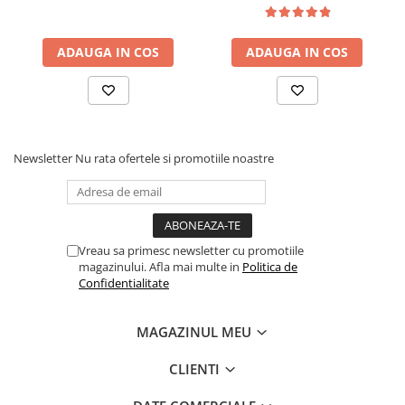
Articole Birotica
Accesorii Arhivare
ADAUGA IN COS
ADAUGA IN COS
Calculator
Hartie si Accesorii
Instrumente de scris
Organizare si Arhivare
Seturi birotica
Newsletter
Nu rata ofertele si promotiile noastre
Articole scolare
Arta
Caiete si Carnetele scolare
Vreau sa primesc newsletter cu promotiile
Coperti, Mape, Etichete
magazinului. Afla mai multe in
Politica de
Ghiozdane si Penare scolare
Confidentialitate
Instrumente de scris
Instrumente si Truse Geometrie
MAGAZINUL MEU
Seturi scolare
CLIENTI
Calculator
Consumabile & Accesorii