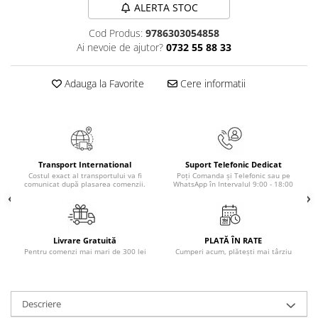
ALERTA STOC
Masaj
MedConnect
Cod Produs:
9786303054858
Ai nevoie de ajutor?
0732 55 88 33
Medicina & Farmacie
Medicina Pentru Toti
Adauga la Favorite
Cere informatii
SealfHealing
Sport
Starea de bine
Terapii Alternative
Transport International
Suport Telefonic Dedicat
Costul exact al transportului va fi
Poți Comanda și Telefonic sau pe
comunicat după plasarea comenzii.
WhatsApp în Intervalul 9:00 - 18:00
AudioBook
Beletristica
Biografii, Memorii, Jurnale
Livrare Gratuită
PLATĂ ÎN RATE
Carti erotice
Pentru comenzi mai mari de 300 lei
Cumperi acum, plătești mai târziu
Carti pentru Adolescenti, Young
Adult
Crime, Thriller, Mistery
Descriere