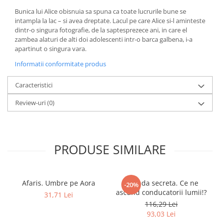
Literatura Romana
Bunica lui Alice obisnuia sa spuna ca toate lucrurile bune se
Literatura Universala
intampla la lac – si avea dreptate. Lacul pe care Alice si-l aminteste
dintr-o singura fotografie, de la saptesprezece ani, in care el
Poezie
zambea alaturi de alti doi adolescenti intr-o barca galbena, i-a
apartinut o singura vara.
Romane de dragoste, Carti
romantice
Informatii conformitate produs
Senzatii/Dragoste
Caracteristici
Senzatii/Erotic
Review-uri
(0)
Senzatii/Suspans
Senzatii/Thriller
SF & Fantasy
PRODUSE SIMILARE
Teatru
Teens Book Club
Umor
Afaris. Umbre pe Aora
Agenda secreta. Ce ne
-20%
ascund conducatorii lumii!?
31,71 Lei
Birotica & Papetarie
116,29 Lei
Adezivi si benzi adezive
93,03 Lei