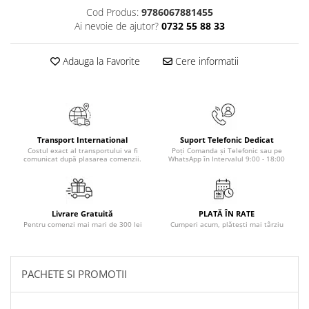
Cod Produs:
9786067881455
Elevi de 10 plus
Ai nevoie de ajutor?
0732 55 88 33
Lecturi Scolare
Lumea Copilariei
Adauga la Favorite
Cere informatii
Ma pregatesc pentru scoala
Manuale - Carte Scolara
Clasa a II-a
Clasa a III-a
Transport International
Suport Telefonic Dedicat
Costul exact al transportului va fi
Poți Comanda și Telefonic sau pe
Clasa a IV-a
comunicat după plasarea comenzii.
WhatsApp în Intervalul 9:00 - 18:00
Clasa a V-a
Clasa a VI-a
Clasa a VII-a
Livrare Gratuită
PLATĂ ÎN RATE
Clasa a VIII-a
Pentru comenzi mai mari de 300 lei
Cumperi acum, plătești mai târziu
Clasa I
Clasa pregatitoare
PACHETE SI PROMOTII
Limbi Straine
Povesti