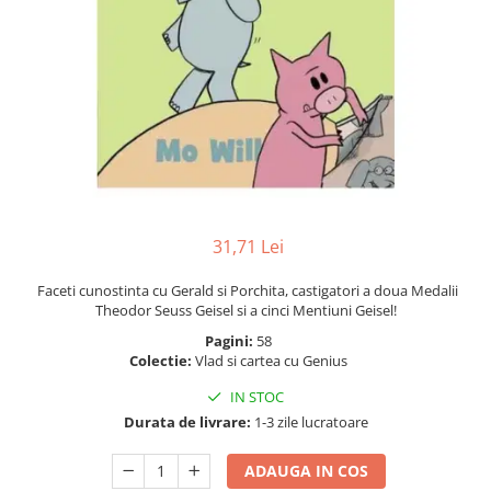
Instrumente de scris
Puzzle-uri
COLOREAZA CU PRIETENII
Audiobook
Instrumente si Truse Geometrie
Senzatii/Thriller
De colorat
Puzzle
ReConnect
Seturi scolare
Pot desena minunat
SF & Fantasy
Puzzle 3D Lemn
Religie
Calculator
Sa coloram cu Nicol
Teatru
Crestinism
Consumabile & Accesorii
Carti educative
Teens Book Club
ScienceConnection
Codul copiilor de succes
Umor
SelfConnect
Copii 0-7 ani
SelfHealing
Clubul Premiantilor
31,71 Lei
Vindecare Spirituala
Super pitici 2-5 ani
Culegeri Auxiliare
Faceti cunostinta cu Gerald si Porchita, castigatori a doua Medalii
Theodor Seuss Geisel si a cinci Mentiuni Geisel!
Dezvoltare personala
Pagini:
58
Dictionare
Colectie:
Vlad si cartea cu Genius
Enciclopedii
IN STOC
Kids Book Club
Durata de livrare:
1-3 zile lucratoare
Legende istorice
ADAUGA IN COS
Literatura Scolara