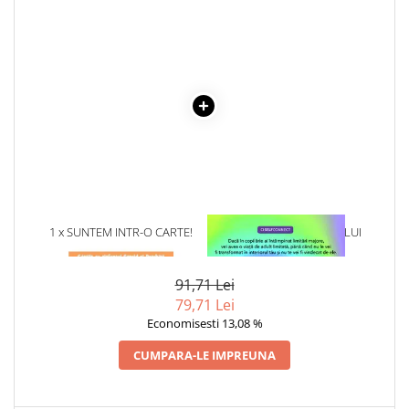
Povesti ilustrate
Povesti - Basme - Legende
Realitatea Augmentata
Religie pentru copii
ScienceConnection
TP ROLL
1 x SUNTEM INTR-O CARTE!
1 x VINDECAREA COPILULUI
INTERIOR
91,71 Lei
79,71 Lei
Economisesti 13,08 %
CUMPARA-LE IMPREUNA