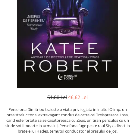
Instrumente de scris
Puzzle-uri
COLOREAZA CU PRIETENII
Audiobook
Instrumente si Truse Geometrie
Senzatii/Thriller
De colorat
Puzzle
ReConnect
Seturi scolare
Pot desena minunat
SF & Fantasy
Puzzle 3D Lemn
Religie
Calculator
Sa coloram cu Nicol
Teatru
Crestinism
Consumabile & Accesorii
Carti educative
Teens Book Club
ScienceConnection
Codul copiilor de succes
Umor
SelfConnect
Copii 0-7 ani
SelfHealing
Clubul Premiantilor
Vindecare Spirituala
Super pitici 2-5 ani
Culegeri Auxiliare
Dezvoltare personala
Dictionare
51,80 Lei
46,62 Lei
Enciclopedii
Persefona Dimitriou traieste o viata privilegiata in inaltul Olimp, un
Kids Book Club
oras stralucitor si extravagant condus de catre cei Treisprezece. Insa,
cand este fortata sa se casatoreasca cu Zeus, un tiran periculos cu un
Legende istorice
sir de sotii moarte in urma lui, Persefona fuge peste raul Styx, direct in
bratele lui Hades, temutul conducator al orasului de jos.
Literatura Scolara