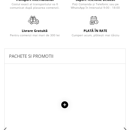
Costul exact al transportului va fi
Poți Comanda și Telefonic sau pe
comunicat după plasarea comenzii.
WhatsApp în Intervalul 9:00 - 18:00
Livrare Gratuită
PLATĂ ÎN RATE
Pentru comenzi mai mari de 300 lei
Cumperi acum, plătești mai târziu
PACHETE SI PROMOTII