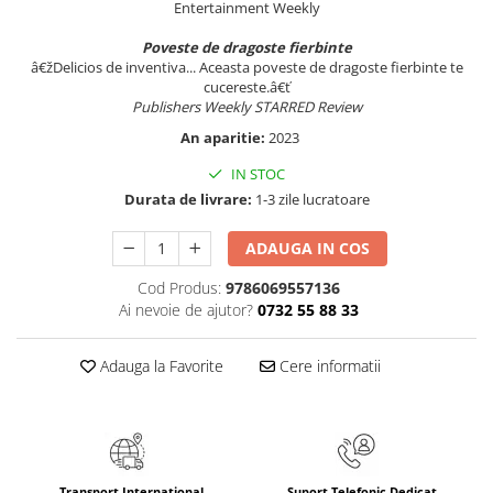
Entertainment Weekly
Povesti ilustrate
Povesti - Basme - Legende
Poveste de dragoste fierbinte
â€žDelicios de inventiva... Aceasta poveste de dragoste fierbinte te
Realitatea Augmentata
cucereste.â€ť
Publishers Weekly STARRED Review
Religie pentru copii
An aparitie:
2023
ScienceConnection
IN STOC
TP ROLL
Durata de livrare:
1-3 zile lucratoare
ADAUGA IN COS
Cod Produs:
9786069557136
Ai nevoie de ajutor?
0732 55 88 33
Adauga la Favorite
Cere informatii
Transport International
Suport Telefonic Dedicat