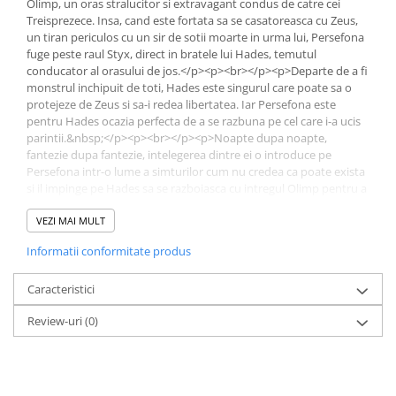
Olimp, un oras stralucitor si extravagant condus de catre cei
Treisprezece. Insa, cand este fortata sa se casatoreasca cu Zeus,
un tiran periculos cu un sir de sotii moarte in urma lui, Persefona
fuge peste raul Styx, direct in bratele lui Hades, temutul
conducator al orasului de jos.</p><p><br></p><p>Departe de a fi
monstrul inchipuit de toti, Hades este singurul care poate sa o
protejeze de Zeus si sa-i redea libertatea. Iar Persefona este
pentru Hades ocazia perfecta de a se razbuna pe cel care i-a ucis
parintii.&nbsp;</p><p><br></p><p>Noapte dupa noapte,
fantezie dupa fantezie, intelegerea dintre ei o introduce pe
Persefona intr-o lume a simturilor cum nu credea ca poate exista
si il impinge pe Hades sa se razboiasca cu intregul Olimp pentru a
o tine aproape.</p><p>&nbsp;</p><p>
<strong>Recenzii</strong></p><p><br></p><p><strong><em>Un
VEZI MAI MULT
pacat pur</em></strong></p><p>â€žAceasta carte este un pacat
Informatii conformitate produs
pur! Cel mai delicios, irezistibil si incendiar pacat pe care iti place
sa-l comiti din toata inima si in mod voluntar!</p><p>Hades si
Persefona pot da foc intregului Olimp cu relatia lor incendiara in
Caracteristici
care se topesc. In pat pot declansa cutremurul care va zgudui
Review-uri
(0)
intregul univers.â€ť - Nilufer Ozmekik, Goodreads</p><p>&nbsp;
</p><p><strong><em>Scene mai fierbinti decat Zeul
Infernului</em></strong></p><p>â€žO maestra a tablourilor
erotice, autoarea creeaza secvente si scene mai fierbinti decat
Zeul Infernului. Iar Hades este tipul de erou sensibil si chinuit