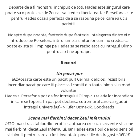
Departe de a fi monstrul inchipuit de toti, Hades este singurul care
Elevi de 10 plus
poate sa o protejeze de Zeus si sa-i redea libertatea. Iar Persefona este
Lecturi Scolare
pentru Hades ocazia perfecta de a se razbuna pe cel care i-a ucis
Lumea Copilariei
parintii.
Ma pregatesc pentru scoala
Noapte dupa noapte, fantezie dupa fantezie, intelegerea dintre ei o
introduce pe Persefona intr-o lume a simturilor cum nu credea ca
Manuale - Carte Scolara
poate exista si il impinge pe Hades sa se razboiasca cu intregul Olimp
pentru a o tine aproape.
Clasa a II-a
Clasa a III-a
Recenzii
Clasa a IV-a
Un pacat pur
Clasa a V-a
â€žAceasta carte este un pacat pur! Cel mai delicios, irezistibil si
Clasa a VI-a
incendiar pacat pe care iti place sa-l comiti din toata inima si in mod
voluntar!
Clasa a VII-a
Hades si Persefona pot da foc intregului Olimp cu relatia lor incendiara
Clasa a VIII-a
in care se topesc. In pat pot declansa cutremurul care va zgudui
intregul univers.â€ť - Nilufer Ozmekik, Goodreads
Clasa I
Clasa pregatitoare
Scene mai fierbinti decat Zeul Infernului
â€žO maestra a tablourilor erotice, autoarea creeaza secvente si scene
Limbi Straine
mai fierbinti decat Zeul Infernului. Iar Hades este tipul de erou sensibil
Povesti
si chinuit pentru care au fost inventate povestile de dragoste.â€ť â€“