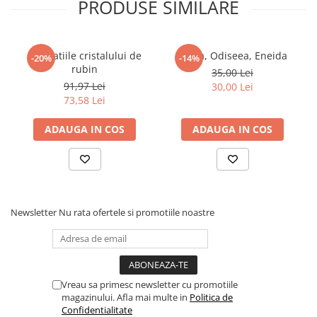
PRODUSE SIMILARE
pentru care au fost inventate povestile de dragoste.â€ť â€“
Entertainment Weekly</p><p><strong><em>&nbsp;</em>
</strong></p><p><strong><em>Poveste de dragoste
fierbinte</em></strong></p><p>â€žDelicios de inventiva...
Revelatiile cristalului de
Iliada, Odiseea, Eneida
-20%
-14%
Aceasta poveste de dragoste fierbinte te cucereste.â€ť</p><p>
rubin
35,00 Lei
<em>Publishers Weekly STARRED Review</em></p>
91,97 Lei
30,00 Lei
73,58 Lei
ADAUGA IN COS
ADAUGA IN COS
Newsletter
Nu rata ofertele si promotiile noastre
Vreau sa primesc newsletter cu promotiile
magazinului. Afla mai multe in
Politica de
Confidentialitate