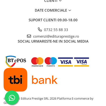
CLIENTI
Povesti ilustrate
DATE COMERCIALE
Povesti - Basme - Legende
Realitatea Augmentata
SUPORT CLIENTI
09.00-18.00
Religie pentru copii
0732 55 88 33
ScienceConnection
comenzi@edituraprestige.ro
TP ROLL
SOCIAL
URMARESTE-NE IN SOCIAL MEDIA
Ceai si Cafea
Cafea
Cafea terapeutica
Ceai
Dezvoltare Personala
BUSINESS
Carti de joc
Dezvoltare Personala Adulti
©Copyright Editura Prestige SRL 2026
Platforma E-commerce by
Gomag
Dezvoltare Profesionala