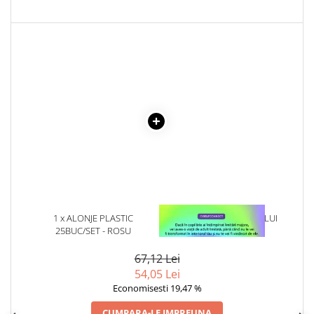
Literatura Romana
Literatura Universala
Poezie
Romane de dragoste, Carti
romantice
Senzatii/Dragoste
Senzatii/Erotic
Senzatii/Suspans
Senzatii/Thriller
SF & Fantasy
Teatru
1 x ALONJE PLASTIC
1 x VINDECAREA COPILULUI
25BUC/SET - ROSU
INTERIOR
Teens Book Club
67,12 Lei
Umor
54,05 Lei
Birotica & Papetarie
Economisesti 19,47 %
Adezivi si benzi adezive
CUMPARA-LE IMPREUNA