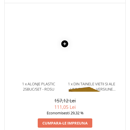
Masaj
MedConnect
Medicina & Farmacie
Medicina Pentru Toti
SealfHealing
Sport
Starea de bine
Terapii Alternative
AudioBook
Beletristica
1 x ALONJE PLASTIC
1 x DIN TAINELE VIETII SI ALE
25BUC/SET - ROSU
UNIVERSULUI - VERSIUNE
Biografii, Memorii, Jurnale
ORIGINALA DIN 1939.
VOLUMELE I-III. CUTIE DE
Carti erotice
157,12 Lei
COLECTIE -SCARLAT
111,05 Lei
Carti pentru Adolescenti, Young
DEMETRESCU
Economisesti 29,32 %
Adult
CUMPARA-LE IMPREUNA
Crime, Thriller, Mistery