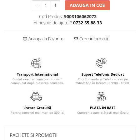
Numerologie
ADAUGA IN COS
Paranormal
Cod Produs:
9003106062072
Ai nevoie de ajutor?
0732 55 88 33
Parapsihologie
Ramtha
Adauga la Favorite
Cere informatii
Audiobook
ReConnect
Religie
Crestinism
Transport International
Suport Telefonic Dedicat
ScienceConnection
Costul exact al transportului va fi
Poți Comanda și Telefonic sau pe
comunicat după plasarea comenzii.
WhatsApp în Intervalul 9:00 - 18:00
SelfConnect
SelfHealing
Vindecare Spirituala
Livrare Gratuită
PLATĂ ÎN RATE
Pentru comenzi mai mari de 300 lei
Cumperi acum, plătești mai târziu
Sanatate
Diete
Gastronomik
PACHETE SI PROMOTII