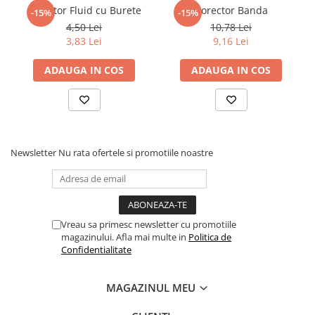
Corector Fluid cu Burete
Corector Banda
-15%
-15%
Elevi de 10 plus
4,50 Lei
10,78 Lei
Lecturi Scolare
3,83 Lei
9,16 Lei
Lumea Copilariei
ADAUGA IN COS
ADAUGA IN COS
Ma pregatesc pentru scoala
Manuale - Carte Scolara
Clasa a II-a
Clasa a III-a
Newsletter
Nu rata ofertele si promotiile noastre
Clasa a IV-a
Clasa a V-a
Clasa a VI-a
Clasa a VII-a
Vreau sa primesc newsletter cu promotiile
Clasa a VIII-a
magazinului. Afla mai multe in
Politica de
Confidentialitate
Clasa I
Clasa pregatitoare
MAGAZINUL MEU
Limbi Straine
Povesti