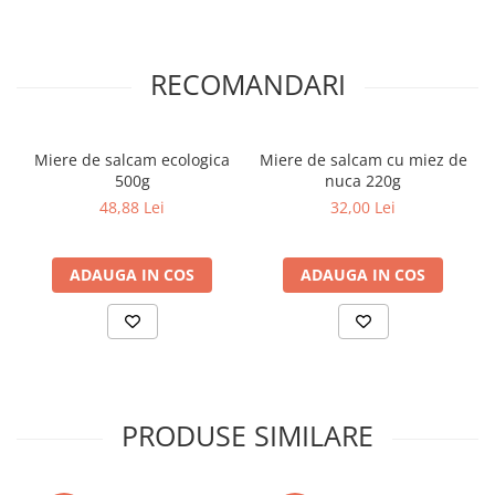
COLOREAZA CU PRIETENII
De colorat
Pot desena minunat
RECOMANDARI
Sa coloram cu Nicol
Carti educative
Miere de salcam ecologica
Miere de salcam cu miez de
Codul copiilor de succes
500g
nuca 220g
Copii 0-7 ani
48,88 Lei
32,00 Lei
Clubul Premiantilor
Super pitici 2-5 ani
ADAUGA IN COS
ADAUGA IN COS
Culegeri Auxiliare
Dezvoltare personala
Dictionare
Enciclopedii
Kids Book Club
PRODUSE SIMILARE
Legende istorice
Literatura Scolara