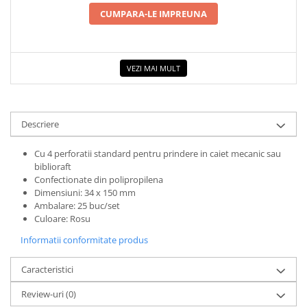
CUMPARA-LE IMPREUNA
Cadouri
Carti in dar
Carti pentru copii
VEZI MAI MULT
Beletristica
Literatura Romana
Literatura Universala
Descriere
Poezie
SF & Fantasy
Cu 4 perforatii standard pentru prindere in caiet mecanic sau
Carte Prescolara, Joc
biblioraft
Confectionate din polipropilena
Carti cartonate
Dimensiuni: 34 x 150 mm
Descopera lumea
Ambalare: 25 buc/set
Culoare: Rosu
Descopera si invata
Informatii conformitate produs
Din ograda
Povesti pe roti
Caracteristici
Primele notiuni
Review-uri
(0)
Carti de colorat