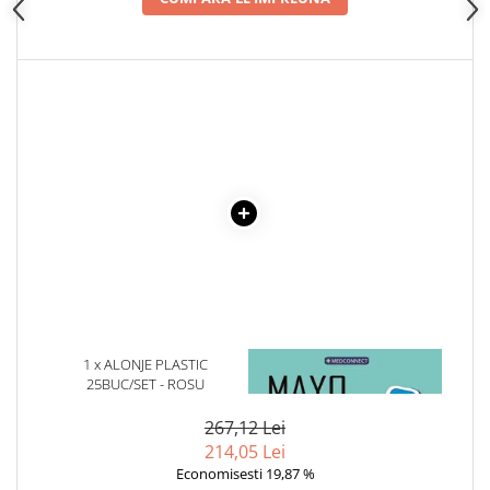
Articole Birotica
Accesorii Arhivare
Calculator
Hartie si Accesorii
Instrumente de scris
Organizare si Arhivare
Seturi birotica
Articole scolare
Arta
Caiete si Carnetele scolare
Coperti, Mape, Etichete
Ghiozdane si Penare scolare
Instrumente de scris
1 x ALONJE PLASTIC
1 x MAYO CLINIC. CARTEA
25BUC/SET - ROSU
ESENTIALA DESPRE DIABETUL
Instrumente si Truse Geometrie
ZAHARAT
Seturi scolare
267,12 Lei
Calculator
214,05 Lei
Economisesti 19,87 %
Consumabile & Accesorii