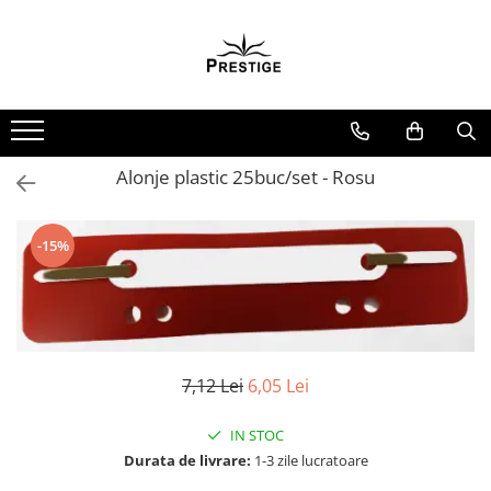
Toate Produsele
Noutati
Promotii
Pachete Speciale Carti
Alonje plastic 25buc/set - Rosu
Spiritualitate - Ezoterism
AngelConnection
-15%
Arte Divinatorii
Astrologie
Chiromantie
Dezvoltare Spirituala
7,12 Lei
6,05 Lei
KidConnection
IN STOC
Minte Corp
Durata de livrare:
1-3 zile lucratoare
New Illuminati Files