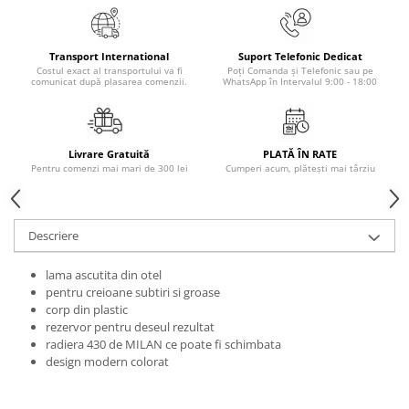
Masaj
MedConnect
Transport International
Suport Telefonic Dedicat
Medicina & Farmacie
Costul exact al transportului va fi
Poți Comanda și Telefonic sau pe
comunicat după plasarea comenzii.
WhatsApp în Intervalul 9:00 - 18:00
Medicina Pentru Toti
SealfHealing
Sport
Livrare Gratuită
PLATĂ ÎN RATE
Pentru comenzi mai mari de 300 lei
Cumperi acum, plătești mai târziu
Starea de bine
Terapii Alternative
Descriere
AudioBook
Beletristica
lama ascutita din otel
Biografii, Memorii, Jurnale
pentru creioane subtiri si groase
corp din plastic
Carti erotice
rezervor pentru deseul rezultat
Carti pentru Adolescenti, Young
radiera 430 de MILAN ce poate fi schimbata
Adult
design modern colorat
Crime, Thriller, Mistery