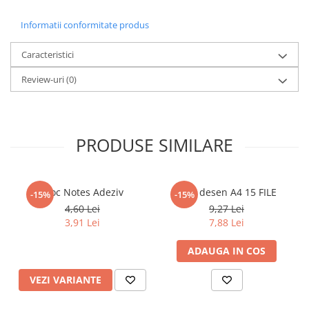
Literatura Romana
Informatii conformitate produs
Literatura Universala
Poezie
Caracteristici
Romane de dragoste, Carti
Review-uri
(0)
romantice
Senzatii/Dragoste
Senzatii/Erotic
PRODUSE SIMILARE
Senzatii/Suspans
Senzatii/Thriller
SF & Fantasy
Bloc Notes Adeziv
Bloc desen A4 15 FILE
-15%
-15%
4,60 Lei
9,27 Lei
Teatru
3,91 Lei
7,88 Lei
Teens Book Club
ADAUGA IN COS
Umor
Birotica & Papetarie
VEZI VARIANTE
Adezivi si benzi adezive