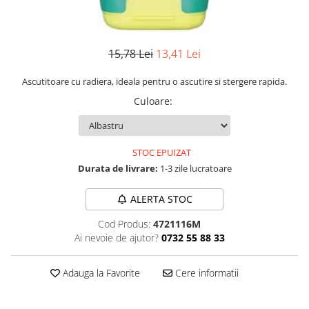
Numerologie
Paranormal
Parapsihologie
15,78 Lei
13,41 Lei
Ramtha
Ascutitoare cu radiera, ideala pentru o ascutire si stergere rapida.
Audiobook
Culoare
:
ReConnect
Religie
STOC EPUIZAT
Crestinism
Durata de livrare:
1-3 zile lucratoare
ScienceConnection
SelfConnect
ALERTA STOC
SelfHealing
Cod Produs:
4721116M
Vindecare Spirituala
Ai nevoie de ajutor?
0732 55 88 33
Sanatate
Adauga la Favorite
Cere informatii
Diete
Gastronomik