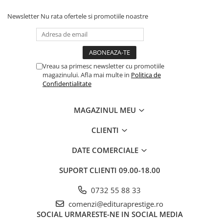
Articole Birotica
Newsletter
Nu rata ofertele si promotiile noastre
Accesorii Arhivare
Calculator
Hartie si Accesorii
Instrumente de scris
Vreau sa primesc newsletter cu promotiile
Organizare si Arhivare
magazinului. Afla mai multe in
Politica de
Confidentialitate
Seturi birotica
Articole scolare
MAGAZINUL MEU
Arta
Caiete si Carnetele scolare
CLIENTI
Coperti, Mape, Etichete
DATE COMERCIALE
Ghiozdane si Penare scolare
Instrumente de scris
SUPORT CLIENTI
09.00-18.00
Instrumente si Truse Geometrie
Seturi scolare
0732 55 88 33
Calculator
comenzi@edituraprestige.ro
SOCIAL
URMARESTE-NE IN SOCIAL MEDIA
Consumabile & Accesorii