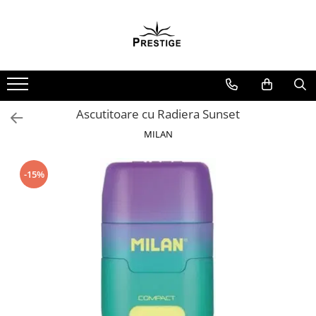
Toate Produsele
Noutati
Promotii
Pachete Speciale Carti
Ascutitoare cu Radiera Sunset
Spiritualitate - Ezoterism
MILAN
AngelConnection
Arte Divinatorii
-15%
Astrologie
Chiromantie
Dezvoltare Spirituala
KidConnection
Minte Corp
New Illuminati Files