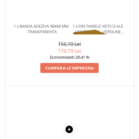
Literatura Romana
Literatura Universala
Poezie
1 x BANDA ADEZIVA 48X66 MM
1 x DIN TAINELE VIETII SI ALE
Romane de dragoste, Carti
- TRANSPARENTA
UNIVERSULUI - VERSIUNE
ORIGINALA DIN 1939.
romantice
VOLUMELE I-III. CUTIE DE
156,10 Lei
Senzatii/Dragoste
COLECTIE -SCARLAT
110,19 Lei
DEMETRESCU
Senzatii/Erotic
Economisesti 29,41 %
Senzatii/Suspans
CUMPARA-LE IMPREUNA
Senzatii/Thriller
SF & Fantasy
Teatru
Teens Book Club
Umor
Birotica & Papetarie
Adezivi si benzi adezive