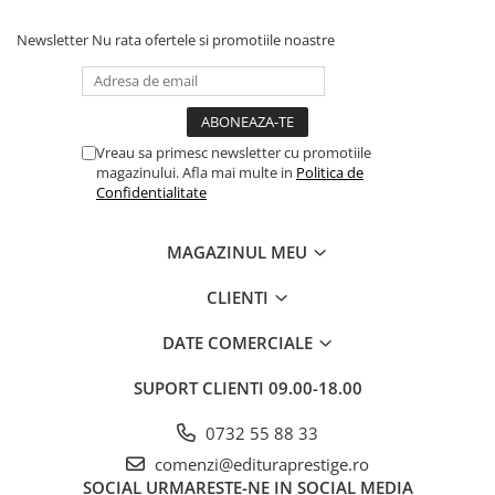
Povesti ilustrate
Newsletter
Nu rata ofertele si promotiile noastre
Povesti - Basme - Legende
Realitatea Augmentata
Religie pentru copii
ScienceConnection
Vreau sa primesc newsletter cu promotiile
magazinului. Afla mai multe in
Politica de
TP ROLL
Confidentialitate
Ceai si Cafea
Cafea
MAGAZINUL MEU
Cafea terapeutica
CLIENTI
Ceai
DATE COMERCIALE
Dezvoltare Personala
BUSINESS
SUPORT CLIENTI
09.00-18.00
Carti de joc
0732 55 88 33
Dezvoltare Personala Adulti
comenzi@edituraprestige.ro
Dezvoltare Profesionala
SOCIAL
URMARESTE-NE IN SOCIAL MEDIA