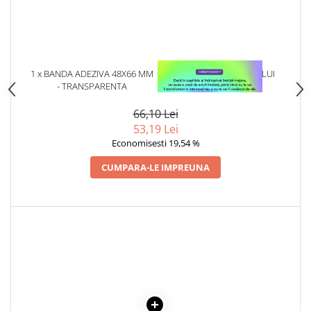
Articole Birotica
Accesorii Arhivare
Calculator
Hartie si Accesorii
1 x BANDA ADEZIVA 48X66 MM
1 x VINDECAREA COPILULUI
Instrumente de scris
- TRANSPARENTA
INTERIOR
Organizare si Arhivare
66,10 Lei
Seturi birotica
53,19 Lei
Articole scolare
Economisesti 19,54 %
Arta
CUMPARA-LE IMPREUNA
Caiete si Carnetele scolare
Coperti, Mape, Etichete
Ghiozdane si Penare scolare
Instrumente de scris
Instrumente si Truse Geometrie
Seturi scolare
Calculator
Consumabile & Accesorii