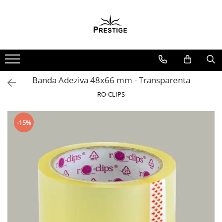
Toate Produsele
Noutati
Promotii
Pachete Speciale Carti
Banda Adeziva 48x66 mm - Transparenta
Spiritualitate - Ezoterism
RO-CLIPS
AngelConnection
Arte Divinatorii
-15%
Astrologie
Chiromantie
Dezvoltare Spirituala
KidConnection
Minte Corp
New Illuminati Files