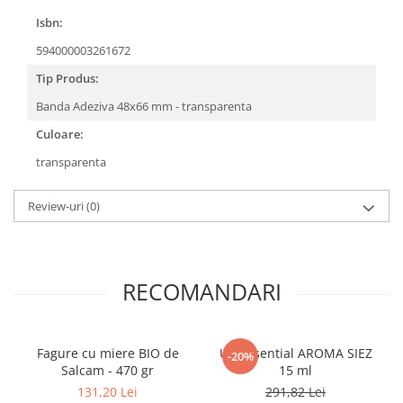
COLOREAZA CU PRIETENII
Isbn:
De colorat
594000003261672
Pot desena minunat
Tip Produs:
Sa coloram cu Nicol
Carti educative
Banda Adeziva 48x66 mm - transparenta
Codul copiilor de succes
Culoare:
Copii 0-7 ani
transparenta
Clubul Premiantilor
Review-uri
(0)
Super pitici 2-5 ani
Culegeri Auxiliare
Dezvoltare personala
RECOMANDARI
Dictionare
Enciclopedii
Kids Book Club
Fagure cu miere BIO de
Ulei Esential AROMA SIEZ
-20%
Salcam - 470 gr
15 ml
Legende istorice
131,20 Lei
291,82 Lei
Literatura Scolara