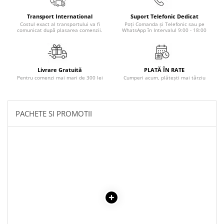
Masaj
Transport International
Suport Telefonic Dedicat
MedConnect
Costul exact al transportului va fi
Poți Comanda și Telefonic sau pe
comunicat după plasarea comenzii.
WhatsApp în Intervalul 9:00 - 18:00
Medicina & Farmacie
Medicina Pentru Toti
SealfHealing
Livrare Gratuită
PLATĂ ÎN RATE
Pentru comenzi mai mari de 300 lei
Cumperi acum, plătești mai târziu
Sport
Starea de bine
PACHETE SI PROMOTII
Terapii Alternative
AudioBook
Beletristica
Biografii, Memorii, Jurnale
Carti erotice
Carti pentru Adolescenti, Young
Adult
Crime, Thriller, Mistery