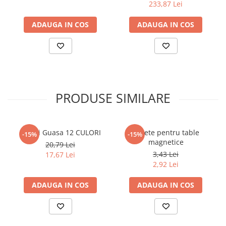
233,87 Lei
Elevi de 10 plus
ADAUGA IN COS
ADAUGA IN COS
Lecturi Scolare
Lumea Copilariei
Ma pregatesc pentru scoala
Manuale - Carte Scolara
Clasa a II-a
PRODUSE SIMILARE
Clasa a III-a
Clasa a IV-a
Clasa a V-a
Culori Guasa 12 CULORI
Burete pentru table
-15%
-15%
Clasa a VI-a
magnetice
20,79 Lei
Clasa a VII-a
3,43 Lei
17,67 Lei
2,92 Lei
Clasa a VIII-a
Clasa I
ADAUGA IN COS
ADAUGA IN COS
Clasa pregatitoare
Limbi Straine
Povesti