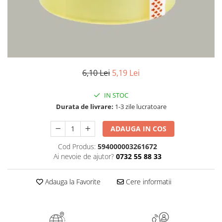
Numerologie
Paranormal
Parapsihologie
Ramtha
Audiobook
6,10 Lei
5,19 Lei
ReConnect
Religie
IN STOC
Durata de livrare:
1-3 zile lucratoare
Crestinism
ScienceConnection
ADAUGA IN COS
SelfConnect
Cod Produs:
594000003261672
SelfHealing
Ai nevoie de ajutor?
0732 55 88 33
Vindecare Spirituala
Adauga la Favorite
Cere informatii
Sanatate
Diete
Gastronomik