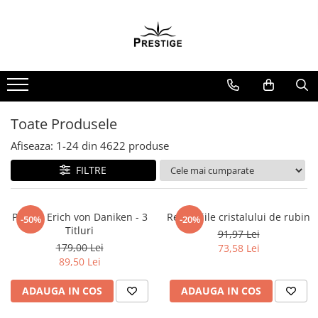
Toate Produsele
Noutati
Promotii
Pachete Speciale Carti
Toate Produsele
Spiritualitate - Ezoterism
Afiseaza:
1-
24
din
4622
produse
AngelConnection
FILTRE
Arte Divinatorii
Astrologie
Chiromantie
Pachet Erich von Daniken - 3
Revelatiile cristalului de rubin
-50%
-20%
Titluri
91,97 Lei
Dezvoltare Spirituala
179,00 Lei
73,58 Lei
KidConnection
89,50 Lei
Minte Corp
ADAUGA IN COS
ADAUGA IN COS
New Illuminati Files