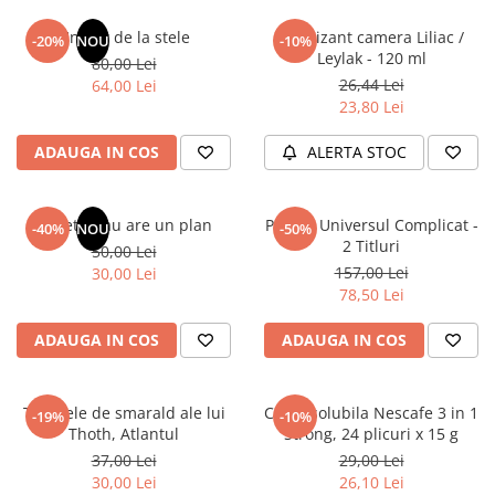
Articole Birotica
Un dar de la stele
Odorizant camera Liliac /
-20%
NOU
-10%
Accesorii Arhivare
Leylak - 120 ml
80,00 Lei
Calculator
26,44 Lei
64,00 Lei
Hartie si Accesorii
23,80 Lei
Instrumente de scris
ADAUGA IN COS
ALERTA STOC
Organizare si Arhivare
Seturi birotica
Articole scolare
Sufletul tau are un plan
Pachet Universul Complicat -
-40%
NOU
-50%
2 Titluri
50,00 Lei
Arta
157,00 Lei
30,00 Lei
Caiete si Carnetele scolare
78,50 Lei
Coperti, Mape, Etichete
Ghiozdane si Penare scolare
ADAUGA IN COS
ADAUGA IN COS
Instrumente de scris
Instrumente si Truse Geometrie
Tablitele de smarald ale lui
Cafea solubila Nescafe 3 in 1
-19%
-10%
Seturi scolare
Thoth, Atlantul
Strong, 24 plicuri x 15 g
Calculator
37,00 Lei
29,00 Lei
30,00 Lei
26,10 Lei
Consumabile & Accesorii