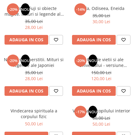
Numerologie
Muntele Fuji si obiecte
Iliada, Odiseea, Eneida
-20%
NOU
-14%
Paranormal
magice. Mituri si legende ale
35,00 Lei
Japoniei
35,00 Lei
30,00 Lei
Parapsihologie
28,00 Lei
Ramtha
ADAUGA IN COS
ADAUGA IN COS
Audiobook
ReConnect
Religie
Natura si superstitii. Mituri si
Din tainele vietii si ale
-20%
NOU
-20%
NOU
legende ale Japoniei
Universului - versiune
Crestinism
originala din 1939. Volumele I-
35,00 Lei
150,00 Lei
ScienceConnection
III. Cutie de colectie -Scarlat
28,00 Lei
120,00 Lei
Demetrescu
SelfConnect
ADAUGA IN COS
ADAUGA IN COS
SelfHealing
Vindecare Spirituala
Vindecarea spirituala a
Vindecarea copilului interior
-17%
NOU
Sanatate
corpului fizic
60,00 Lei
Diete
50,00 Lei
50,00 Lei
Gastronomik