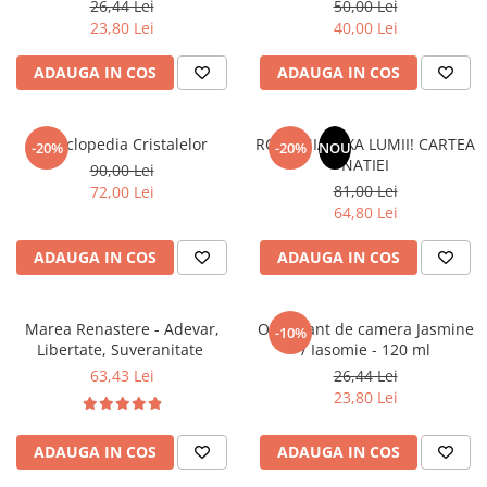
26,44 Lei
50,00 Lei
Literatura Romana
23,80 Lei
40,00 Lei
Literatura Universala
ADAUGA IN COS
ADAUGA IN COS
Poezie
Romane de dragoste, Carti
romantice
Enciclopedia Cristalelor
ROMANIA, AXA LUMII! CARTEA
-20%
-20%
NOU
NATIEI
Senzatii/Dragoste
90,00 Lei
81,00 Lei
72,00 Lei
Senzatii/Erotic
64,80 Lei
Senzatii/Suspans
ADAUGA IN COS
ADAUGA IN COS
Senzatii/Thriller
SF & Fantasy
Marea Renastere - Adevar,
Odorizant de camera Jasmine
-10%
Teatru
Libertate, Suveranitate
/ Iasomie - 120 ml
Teens Book Club
63,43 Lei
26,44 Lei
23,80 Lei
Umor
Birotica & Papetarie
ADAUGA IN COS
ADAUGA IN COS
Adezivi si benzi adezive