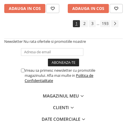
Cadouri
ADAUGA IN COS
ADAUGA IN COS
Carti in dar
Carti pentru copii
1
2
3
193
...
Beletristica
Literatura Romana
Newsletter
Nu rata ofertele si promotiile noastre
Literatura Universala
Poezie
SF & Fantasy
Carte Prescolara, Joc
Vreau sa primesc newsletter cu promotiile
magazinului. Afla mai multe in
Politica de
Carti cartonate
Confidentialitate
Descopera lumea
Descopera si invata
MAGAZINUL MEU
Din ograda
Povesti pe roti
CLIENTI
Primele notiuni
DATE COMERCIALE
Carti de colorat