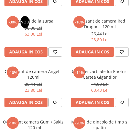
ADAUGA IN COS
ADAUGA IN COS
Masaj
MedConnect
Revelatii de la sursa
Odorizant de camera Red
-30%
NOU
-10%
Medicina & Farmacie
Dragon - 120 ml
90,00 Lei
Medicina Pentru Toti
26,44 Lei
63,00 Lei
23,80 Lei
SealfHealing
Sport
ADAUGA IN COS
ADAUGA IN COS
Starea de bine
Terapii Alternative
Odorizant de camera Angel -
Cele trei carti ale lui Enoh si
-10%
-14%
120ml
Cartea Gigantilor
AudioBook
26,44 Lei
74,00 Lei
Beletristica
23,80 Lei
63,43 Lei
Biografii, Memorii, Jurnale
Carti erotice
ADAUGA IN COS
ADAUGA IN COS
Carti pentru Adolescenti, Young
Adult
Odorizant camera Gum / Sakiz
Mesaje de dincolo de timp si
-10%
-20%
Crime, Thriller, Mistery
- 120 ml
spatiu