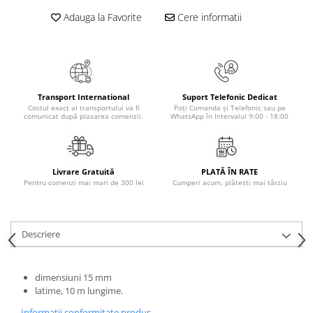
Adauga la Favorite
Cere informatii
Elevi de 10 plus
Lecturi Scolare
Lumea Copilariei
Ma pregatesc pentru scoala
Manuale - Carte Scolara
Transport International
Suport Telefonic Dedicat
Costul exact al transportului va fi
Poți Comanda și Telefonic sau pe
comunicat după plasarea comenzii.
WhatsApp în Intervalul 9:00 - 18:00
Clasa a II-a
Clasa a III-a
Clasa a IV-a
Livrare Gratuită
PLATĂ ÎN RATE
Clasa a V-a
Pentru comenzi mai mari de 300 lei
Cumperi acum, plătești mai târziu
Clasa a VI-a
Clasa a VII-a
Clasa a VIII-a
Descriere
Clasa I
Clasa pregatitoare
dimensiuni 15 mm
Limbi Straine
latime, 10 m lungime.
Povesti
Informatii conformitate produs