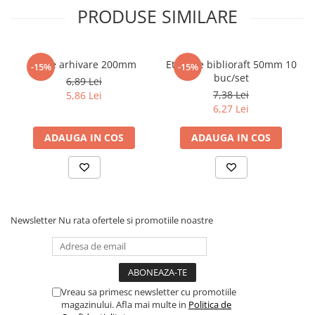
PRODUSE SIMILARE
Cutie arhivare 200mm
Etichete biblioraft 50mm 10
-15%
-15%
buc/set
6,89 Lei
7,38 Lei
5,86 Lei
6,27 Lei
ADAUGA IN COS
ADAUGA IN COS
Newsletter
Nu rata ofertele si promotiile noastre
Vreau sa primesc newsletter cu promotiile
magazinului. Afla mai multe in
Politica de