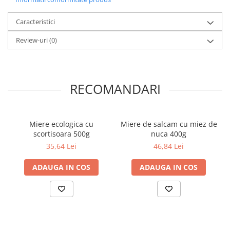
Povesti ilustrate
Povesti - Basme - Legende
Caracteristici
Realitatea Augmentata
Review-uri
(0)
Religie pentru copii
ScienceConnection
TP ROLL
RECOMANDARI
Miere ecologica cu
Miere de salcam cu miez de
scortisoara 500g
nuca 400g
35,64 Lei
46,84 Lei
ADAUGA IN COS
ADAUGA IN COS