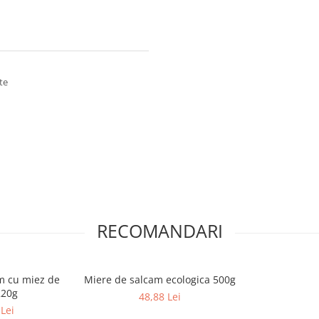
te
RECOMANDARI
m cu miez de
Miere de salcam ecologica 500g
220g
48,88 Lei
Lei