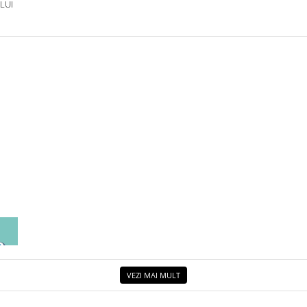
LUI
EA
ETUL
VEZI MAI MULT