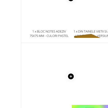
Masaj
MedConnect
Medicina & Farmacie
Medicina Pentru Toti
1 x BLOC NOTES ADEZIV
1 x DIN TAINELE VIETII SI
SealfHealing
75X75 MM - CULORI PASTEL
UNIVERSULUI - VERSIU
ORIGINALA DIN 1939.
Sport
VOLUMELE I-III. CUTIE 
Starea de bine
COLECTIE -SCARLAT
DEMETRESCU
Terapii Alternative
AudioBook
Beletristica
Biografii, Memorii, Jurnale
Carti erotice
Carti pentru Adolescenti, Young
Adult
Crime, Thriller, Mistery