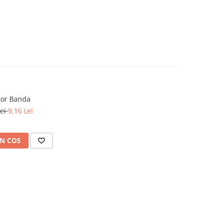
tor Banda
Lei
9,16 Lei
N COS