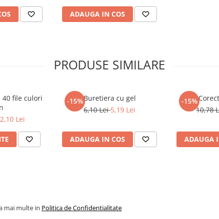
COS
ADAUGA IN COS
PRODUSE SIMILARE
40 file culori
Buretiera cu gel
Corec
-15%
-15%
n
6,10 Lei
5,19 Lei
10,78 
2,10 Lei
NTE
ADAUGA IN COS
ADAUGA I
la mai multe in
Politica de Confidentialitate