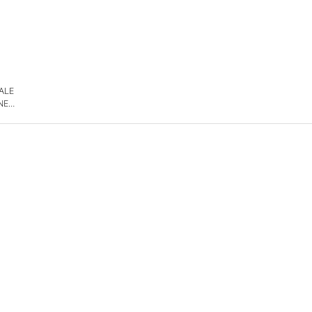
 ALE
NE
DE