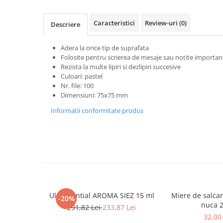
Articole Birotica
Accesorii Arhivare
Caracteristici
Review-uri
(0)
Descriere
Calculator
Hartie si Accesorii
Adera la orice tip de suprafata
Folosite pentru scrierea de mesaje sau notite importan
Instrumente de scris
Rezista la multe lipiri si dezlipiri succesive
Organizare si Arhivare
Culoari: pastel
Seturi birotica
Nr. file: 100
Dimensiuni: 75x75 mm
Articole scolare
Informatii conformitate produs
Arta
Caiete si Carnetele scolare
Coperti, Mape, Etichete
Ghiozdane si Penare scolare
Instrumente de scris
Instrumente si Truse Geometrie
Seturi scolare
Ulei Esential AROMA SIEZ 15 ml
Miere de salca
-20%
Calculator
nuca 
291,82 Lei
233,87 Lei
32,00 
Consumabile & Accesorii