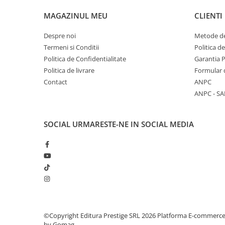
COLOREAZA CU PRIETENII
MAGAZINUL MEU
CLIENTI
De colorat
Pot desena minunat
Despre noi
Metode de
Sa coloram cu Nicol
Termeni si Conditii
Politica d
Carti educative
Politica de Confidentialitate
Garantia 
Politica de livrare
Formular 
Codul copiilor de succes
Contact
ANPC
Copii 0-7 ani
ANPC - SA
Clubul Premiantilor
Super pitici 2-5 ani
SOCIAL
URMARESTE-NE IN SOCIAL MEDIA
Culegeri Auxiliare
Dezvoltare personala
Dictionare
Enciclopedii
Kids Book Club
Legende istorice
©Copyright Editura Prestige SRL 2026
Platforma E-commerc
by Gomag
Literatura Scolara