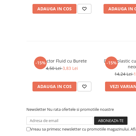
Cadouri
ADAUGA IN COS
ADAUGA IN 
Carti in dar
Carti pentru copii
Beletristica
Literatura Romana
Literatura Universala
Poezie
Corector Fluid cu Burete
Dosar plastic cu 
-15%
-15%
SF & Fantasy
neo
4,50 Lei
3,83 Lei
Carte Prescolara, Joc
14,24 Lei
1
Carti cartonate
ADAUGA IN COS
VEZI VARIA
Descopera lumea
Descopera si invata
Din ograda
Newsletter
Nu rata ofertele si promotiile noastre
Povesti pe roti
Primele notiuni
Vreau sa primesc newsletter cu promotiile magazinului. Af
Carti de colorat