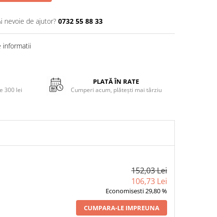
Ai nevoie de ajutor?
0732 55 88 33
informatii
PLATĂ ÎN RATE
 300 lei
Cumperi acum, plătești mai târziu
152,03 Lei
106,73 Lei
Economisesti 29,80 %
CUMPARA-LE IMPREUNA