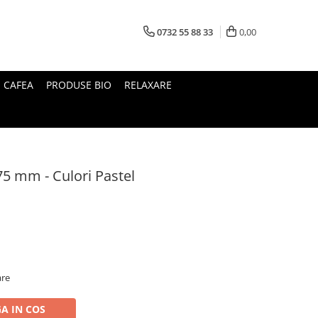
0732 55 88 33
0,00
I CAFEA
PRODUSE BIO
RELAXARE
5 mm - Culori Pastel
are
A IN COS