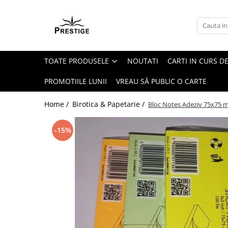
Toate Produsele
Noutati
TOATE PRODUSELE
NOUTATI
CARTI IN CURS DE
Promotii
Pachete Speciale Carti
PROMOTIILE LUNII
VREAU SĂ PUBLIC O CARTE
Spiritualitate - Ezoterism
Home /
Birotica & Papetarie /
Bloc Notes Adeziv 75x75 m
AngelConnection
Arte Divinatorii
-15%
Astrologie
Chiromantie
Dezvoltare Spirituala
KidConnection
Minte Corp
New Illuminati Files