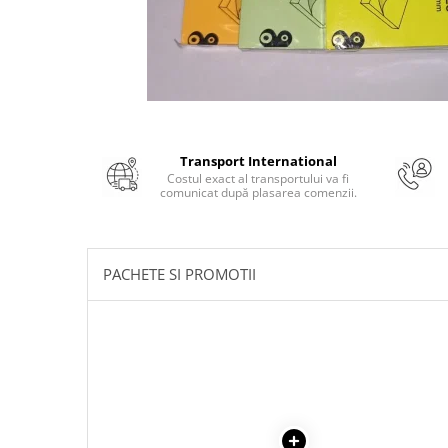
Numerologie
Paranormal
Parapsihologie
Ramtha
Audiobook
ReConnect
Transport International
Costul exact al transportului va fi
Religie
comunicat după plasarea comenzii.
Crestinism
ScienceConnection
PACHETE SI PROMOTII
SelfConnect
SelfHealing
Vindecare Spirituala
Sanatate
Diete
Gastronomik