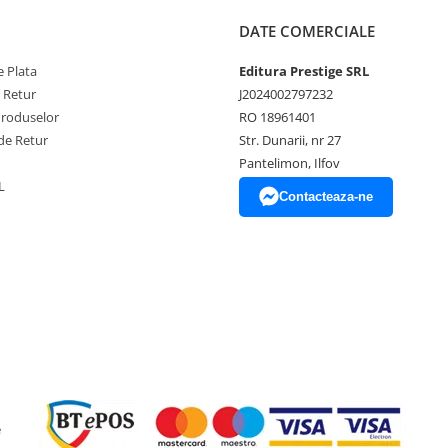
DATE COMERCIALE
 Plata
Editura Prestige SRL
e Retur
J2024002797232
Produselor
RO 18961401
de Retur
Str. Dunarii, nr 27
Pantelimon, Ilfov
L
Contacteaza-ne
e