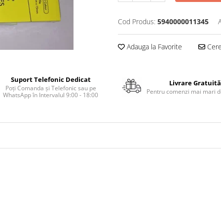
Cod Produs:
5940000011345
Adauga la Favorite
Cere 
Suport Telefonic Dedicat
Livrare Gratuită
Poți Comanda și Telefonic sau pe
Pentru comenzi mai mari de
WhatsApp în Intervalul 9:00 - 18:00