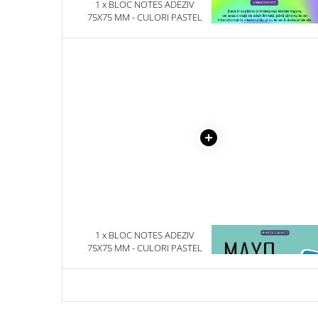
1 x BLOC NOTES ADEZIV
1 x VINDECAREA COPILU
Literatura Romana
75X75 MM - CULORI PASTEL
INTERIOR
Literatura Universala
Poezie
Romane de dragoste, Carti
romantice
Senzatii/Dragoste
Senzatii/Erotic
Senzatii/Suspans
Senzatii/Thriller
SF & Fantasy
Teatru
1 x BLOC NOTES ADEZIV
1 x MAYO CLINIC. CART
Teens Book Club
75X75 MM - CULORI PASTEL
ESENTIALA DESPRE DIAB
ZAHARAT
Umor
Birotica & Papetarie
Adezivi si benzi adezive