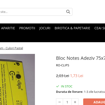
 APARITIE
PROMOTII
JOCURI
BIROTICA & PAPETARIE
CEAI S
m - Culori Pastel
Bloc Notes Adeziv 75x7
RO-CLIPS
2,03 Lei
1,73 Lei
IN STOC
Durata de livrare:
1-3 zile lucrato
ADAUG