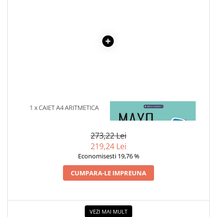
Cadouri
Carti in dar
Carti pentru copii
Beletristica
Literatura Romana
Literatura Universala
Poezie
SF & Fantasy
1 x CAIET A4 ARITMETICA
1 x MAYO CLINIC. CARTEA
Carte Prescolara, Joc
COPERTA PLASTIC 80 FILE
ESENTIALA DESPRE DIABETUL
ZAHARAT
Carti cartonate
273,22 Lei
Descopera lumea
219,24 Lei
Economisesti 19,76 %
Descopera si invata
Din ograda
CUMPARA-LE IMPREUNA
Povesti pe roti
Primele notiuni
Carti de colorat
VEZI MAI MULT