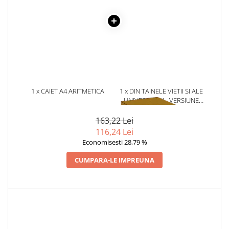
Literatura Romana
Literatura Universala
Poezie
Romane de dragoste, Carti
romantice
Senzatii/Dragoste
1 x CAIET A4 ARITMETICA
1 x DIN TAINELE VIETII SI ALE
Senzatii/Erotic
COPERTA PLASTIC 80 FILE
UNIVERSULUI - VERSIUNE
ORIGINALA DIN 1939.
Senzatii/Suspans
VOLUMELE I-III. CUTIE DE
163,22 Lei
Senzatii/Thriller
COLECTIE -SCARLAT
116,24 Lei
DEMETRESCU
SF & Fantasy
Economisesti 28,79 %
Teatru
CUMPARA-LE IMPREUNA
Teens Book Club
Umor
Birotica & Papetarie
Adezivi si benzi adezive