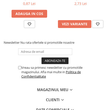
0,87 Lei
2,73 Lei
Povesti ilustrate
Povesti - Basme - Legende
ADAUGA IN COS
Realitatea Augmentata
VEZI VARIANTE
Religie pentru copii
ScienceConnection
TP ROLL
Newsletter
Nu rata ofertele si promotiile noastre
Ceai si Cafea
Cafea
Cafea terapeutica
Vreau sa primesc newsletter cu promotiile
Ceai
magazinului. Afla mai multe in
Politica de
Confidentialitate
Dezvoltare Personala
BUSINESS
MAGAZINUL MEU
Carti de joc
CLIENTI
Dezvoltare Personala Adulti
Dezvoltare Profesionala
DATE COMERCIALE