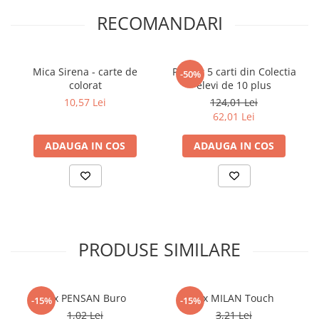
RECOMANDARI
Elevi de 10 plus
Lecturi Scolare
Lumea Copilariei
Mica Sirena - carte de
Pachet 5 carti din Colectia
-50%
Ma pregatesc pentru scoala
colorat
elevi de 10 plus
10,57 Lei
124,01 Lei
Manuale - Carte Scolara
62,01 Lei
Clasa a II-a
Clasa a III-a
ADAUGA IN COS
ADAUGA IN COS
Clasa a IV-a
Clasa a V-a
Clasa a VI-a
Clasa a VII-a
Clasa a VIII-a
PRODUSE SIMILARE
Clasa I
Clasa pregatitoare
Limbi Straine
Pix PENSAN Buro
Pix MILAN Touch
-15%
-15%
Povesti
1,02 Lei
3,21 Lei