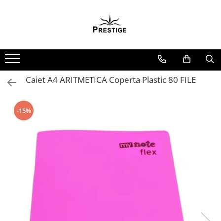
Toate Produsele
Noutati
Promotii
Pachete Speciale Carti
Caiet A4 ARITMETICA Coperta Plastic 80 FILE
Spiritualitate - Ezoterism
AngelConnection
-15%
Arte Divinatorii
Astrologie
Chiromantie
Dezvoltare Spirituala
KidConnection
Minte Corp
New Illuminati Files