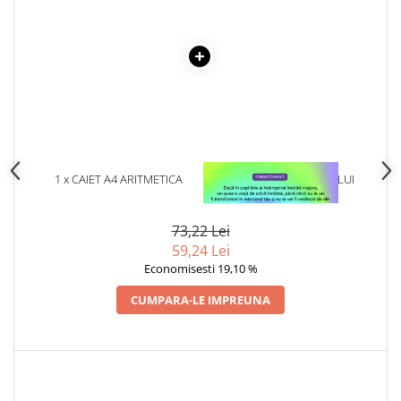
Articole Birotica
Accesorii Arhivare
Calculator
Hartie si Accesorii
Instrumente de scris
Organizare si Arhivare
Seturi birotica
Articole scolare
1 x CAIET A4 ARITMETICA
1 x VINDECAREA COPILULUI
COPERTA PLASTIC 80 FILE
INTERIOR
Arta
Caiete si Carnetele scolare
73,22 Lei
59,24 Lei
Coperti, Mape, Etichete
Economisesti 19,10 %
Ghiozdane si Penare scolare
Instrumente de scris
CUMPARA-LE IMPREUNA
Instrumente si Truse Geometrie
Seturi scolare
Calculator
Consumabile & Accesorii