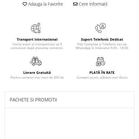
Adauga la Favorite
Cere informatii
Masaj
MedConnect
Medicina & Farmacie
Medicina Pentru Toti
Transport International
Suport Telefonic Dedicat
SealfHealing
Costul exact al transportului va fi
Poți Comanda și Telefonic sau pe
comunicat după plasarea comenzii.
WhatsApp în Intervalul 9:00 - 18:00
Sport
Starea de bine
Terapii Alternative
Livrare Gratuită
PLATĂ ÎN RATE
Pentru comenzi mai mari de 300 lei
Cumperi acum, plătești mai târziu
AudioBook
Beletristica
Biografii, Memorii, Jurnale
PACHETE SI PROMOTII
Carti erotice
Carti pentru Adolescenti, Young
Adult
Crime, Thriller, Mistery