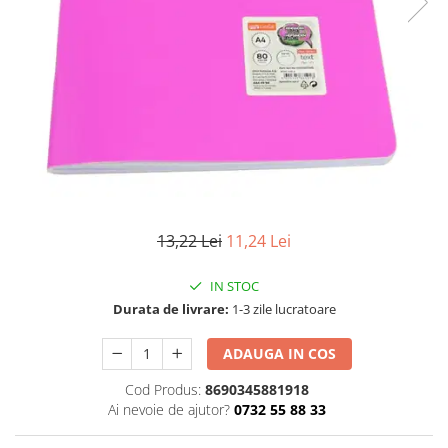
Numerologie
Paranormal
Parapsihologie
Ramtha
Audiobook
ReConnect
Religie
Crestinism
13,22 Lei
11,24 Lei
ScienceConnection
SelfConnect
IN STOC
Durata de livrare:
1-3 zile lucratoare
SelfHealing
Vindecare Spirituala
ADAUGA IN COS
Sanatate
Cod Produs:
8690345881918
Diete
Ai nevoie de ajutor?
0732 55 88 33
Gastronomik