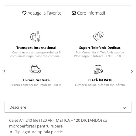
Masaj
Adauga la Favorite
Cere informatii
MedConnect
Medicina & Farmacie
Medicina Pentru Toti
SealfHealing
Transport International
Suport Telefonic Dedicat
Sport
Costul exact al transportului va fi
Poți Comanda și Telefonic sau pe
comunicat după plasarea comenzii.
WhatsApp în Intervalul 9:00 - 18:00
Starea de bine
Terapii Alternative
AudioBook
Livrare Gratuită
PLATĂ ÎN RATE
Pentru comenzi mai mari de 300 lei
Cumperi acum, plătești mai târziu
Beletristica
Biografii, Memorii, Jurnale
Carti erotice
Descriere
Carti pentru Adolescenti, Young
Adult
Caiet A4, 240 file (120 ARITMETICA + 120 DICTANDO) cu
microperforatii pentru rupere.
Crime, Thriller, Mistery
Tip legatura: spirala plastic