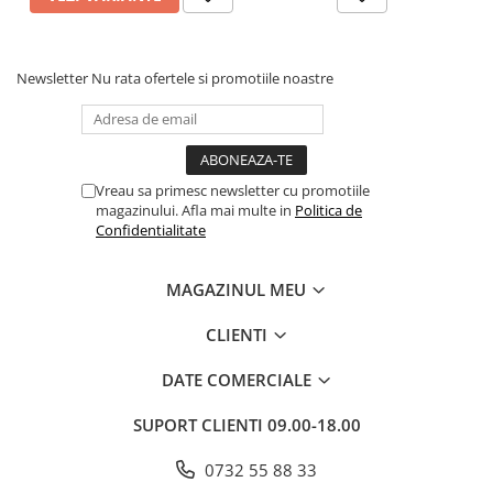
Articole Birotica
Accesorii Arhivare
Calculator
Newsletter
Nu rata ofertele si promotiile noastre
Hartie si Accesorii
Instrumente de scris
Organizare si Arhivare
Seturi birotica
Vreau sa primesc newsletter cu promotiile
magazinului. Afla mai multe in
Politica de
Articole scolare
Confidentialitate
Arta
Caiete si Carnetele scolare
MAGAZINUL MEU
Coperti, Mape, Etichete
CLIENTI
Ghiozdane si Penare scolare
Instrumente de scris
DATE COMERCIALE
Instrumente si Truse Geometrie
Seturi scolare
SUPORT CLIENTI
09.00-18.00
Calculator
0732 55 88 33
Consumabile & Accesorii