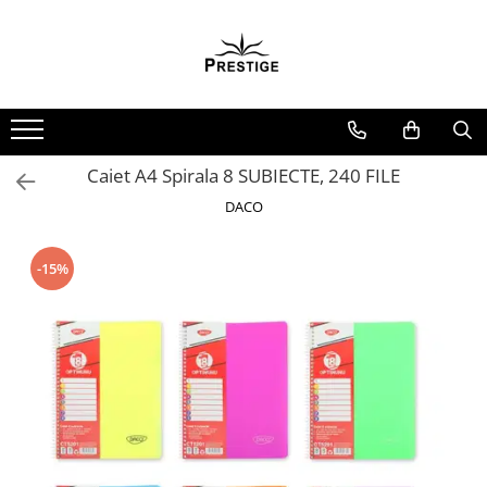
Toate Produsele
Noutati
Promotii
Pachete Speciale Carti
Caiet A4 Spirala 8 SUBIECTE, 240 FILE
Spiritualitate - Ezoterism
DACO
AngelConnection
Arte Divinatorii
-15%
Astrologie
Chiromantie
Dezvoltare Spirituala
KidConnection
Minte Corp
New Illuminati Files