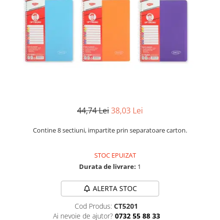
Numerologie
Paranormal
Parapsihologie
Ramtha
Audiobook
ReConnect
Religie
Crestinism
44,74 Lei
38,03 Lei
ScienceConnection
Contine 8 sectiuni, impartite prin separatoare carton.
SelfConnect
SelfHealing
STOC EPUIZAT
Durata de livrare:
1
Vindecare Spirituala
Sanatate
ALERTA STOC
Diete
Cod Produs:
CT5201
Gastronomik
Ai nevoie de ajutor?
0732 55 88 33