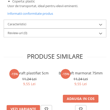
Coperta: plastic
Literatura Romana
Usor de transportat, ideal pentru elevii eminenti.
Literatura Universala
Informatii conformitate produs
Poezie
Caracteristici
Romane de dragoste, Carti
romantice
Review-uri
(0)
Senzatii/Dragoste
Senzatii/Erotic
Senzatii/Suspans
PRODUSE SIMILARE
Senzatii/Thriller
SF & Fantasy
Biblioraft plastifiat 5cm
Biblioraft marmorat 75mm
-15%
-15%
Teatru
11,24 Lei
11,24 Lei
Teens Book Club
9,55 Lei
9,55 Lei
Umor
Birotica & Papetarie
ADAUGA IN COS
Adezivi si benzi adezive
VEZI VARIANTE