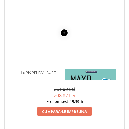
Cadouri
Carti in dar
Carti pentru copii
Beletristica
Literatura Romana
Literatura Universala
Poezie
SF & Fantasy
Carte Prescolara, Joc
1 x PIX PENSAN BURO
1 x MAYO CLINIC. CARTEA
Carti cartonate
ESENTIALA DESPRE DIABETUL
ZAHARAT
Descopera lumea
261,02 Lei
Descopera si invata
208,87 Lei
Din ograda
Economisesti 19,98 %
Povesti pe roti
CUMPARA-LE IMPREUNA
Primele notiuni
Carti de colorat