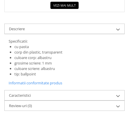
COLOREAZA CU PRIETENII
VEZI MAI MULT
De colorat
Pot desena minunat
Sa coloram cu Nicol
Descriere
Carti educative
Specificatii:
Codul copiilor de succes
cu pasta
Copii 0-7 ani
corp din plastic, transparent
culoare corp: albastru
Clubul Premiantilor
grosime scriere: 1 mm
Super pitici 2-5 ani
culoare scriere: albastru
tip: ballpoint
Culegeri Auxiliare
Informatii conformitate produs
Dezvoltare personala
Dictionare
Caracteristici
Enciclopedii
Review-uri
(0)
Kids Book Club
Legende istorice
Literatura Scolara