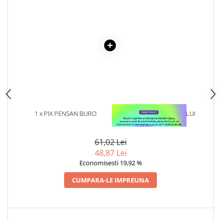
Articole Birotica
Accesorii Arhivare
Calculator
Hartie si Accesorii
Instrumente de scris
Organizare si Arhivare
Seturi birotica
Articole scolare
Arta
1 x PIX PENSAN BURO
1 x VINDECAREA COPILULUI
INTERIOR
Caiete si Carnetele scolare
Coperti, Mape, Etichete
61,02 Lei
Ghiozdane si Penare scolare
48,87 Lei
Economisesti 19,92 %
Instrumente de scris
Instrumente si Truse Geometrie
CUMPARA-LE IMPREUNA
Seturi scolare
Calculator
Consumabile & Accesorii