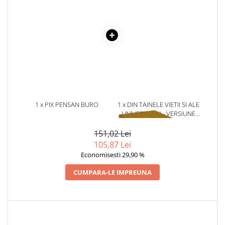
Literatura Romana
Literatura Universala
Poezie
Romane de dragoste, Carti
romantice
Senzatii/Dragoste
Senzatii/Erotic
1 x PIX PENSAN BURO
1 x DIN TAINELE VIETII SI ALE
Senzatii/Suspans
UNIVERSULUI - VERSIUNE
ORIGINALA DIN 1939.
Senzatii/Thriller
VOLUMELE I-III. CUTIE DE
151,02 Lei
SF & Fantasy
COLECTIE -SCARLAT
105,87 Lei
DEMETRESCU
Economisesti 29,90 %
Teatru
Teens Book Club
CUMPARA-LE IMPREUNA
Umor
Birotica & Papetarie
Adezivi si benzi adezive