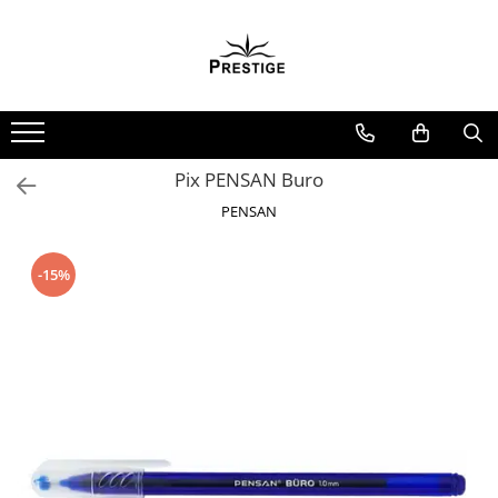
Toate Produsele
Noutati
Promotii
Pachete Speciale Carti
Pix PENSAN Buro
Spiritualitate - Ezoterism
PENSAN
AngelConnection
Arte Divinatorii
-15%
Astrologie
Chiromantie
Dezvoltare Spirituala
KidConnection
Minte Corp
New Illuminati Files