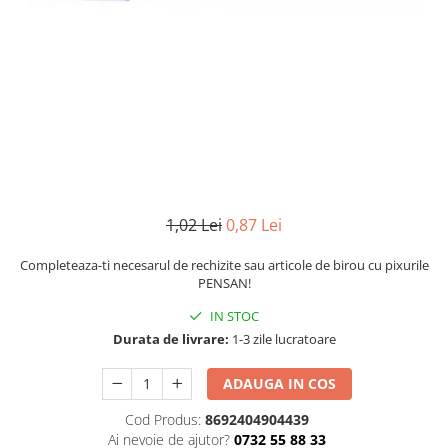
Numerologie
Paranormal
Parapsihologie
Ramtha
Audiobook
ReConnect
Religie
Crestinism
1,02 Lei
0,87 Lei
ScienceConnection
Completeaza-ti necesarul de rechizite sau articole de birou cu pixurile
SelfConnect
PENSAN!
SelfHealing
IN STOC
Durata de livrare:
1-3 zile lucratoare
Vindecare Spirituala
Sanatate
ADAUGA IN COS
Diete
Cod Produs:
8692404904439
Gastronomik
Ai nevoie de ajutor?
0732 55 88 33