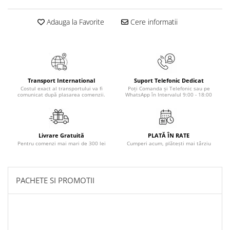
Masaj
Adauga la Favorite
Cere informatii
MedConnect
Medicina & Farmacie
Medicina Pentru Toti
SealfHealing
Transport International
Suport Telefonic Dedicat
Sport
Costul exact al transportului va fi
Poți Comanda și Telefonic sau pe
comunicat după plasarea comenzii.
WhatsApp în Intervalul 9:00 - 18:00
Starea de bine
Terapii Alternative
AudioBook
Livrare Gratuită
PLATĂ ÎN RATE
Pentru comenzi mai mari de 300 lei
Cumperi acum, plătești mai târziu
Beletristica
Biografii, Memorii, Jurnale
Carti erotice
PACHETE SI PROMOTII
Carti pentru Adolescenti, Young
Adult
Crime, Thriller, Mistery