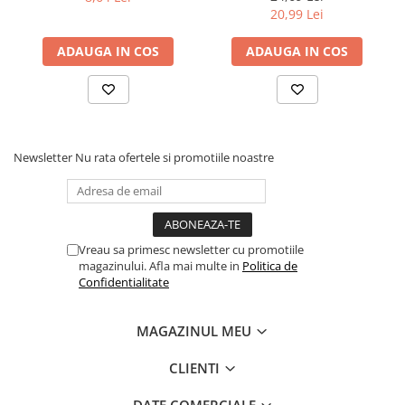
20,99 Lei
Povesti ilustrate
Povesti - Basme - Legende
ADAUGA IN COS
ADAUGA IN COS
Realitatea Augmentata
Religie pentru copii
ScienceConnection
TP ROLL
Newsletter
Nu rata ofertele si promotiile noastre
Ceai si Cafea
Cafea
Cafea terapeutica
Vreau sa primesc newsletter cu promotiile
Ceai
magazinului. Afla mai multe in
Politica de
Confidentialitate
Dezvoltare Personala
BUSINESS
MAGAZINUL MEU
Carti de joc
CLIENTI
Dezvoltare Personala Adulti
Dezvoltare Profesionala
DATE COMERCIALE