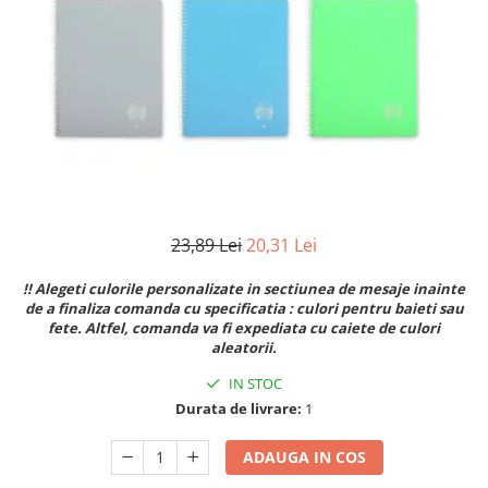
Numerologie
Paranormal
Parapsihologie
Ramtha
Audiobook
ReConnect
Religie
Crestinism
23,89 Lei
20,31 Lei
ScienceConnection
!! Alegeti culorile personalizate in sectiunea de mesaje inainte
SelfConnect
de a finaliza comanda cu specificatia : culori pentru baieti sau
fete. Altfel, comanda va fi expediata cu caiete de culori
SelfHealing
aleatorii.
Vindecare Spirituala
IN STOC
Sanatate
Durata de livrare:
1
Diete
ADAUGA IN COS
Gastronomik