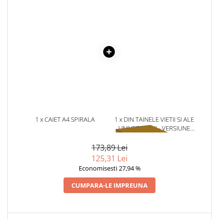
Literatura Romana
Literatura Universala
Poezie
Romane de dragoste, Carti
romantice
Senzatii/Dragoste
Senzatii/Erotic
Senzatii/Suspans
1 x CAIET A4 SPIRALA
1 x DIN TAINELE VIETII SI ALE
Senzatii/Thriller
DICTANDO 144 FILE
UNIVERSULUI - VERSIUNE
SF & Fantasy
ORIGINALA DIN 1939.
VOLUMELE I-III. CUTIE DE
173,89 Lei
Teatru
COLECTIE -SCARLAT
125,31 Lei
DEMETRESCU
Teens Book Club
Economisesti 27,94 %
Umor
CUMPARA-LE IMPREUNA
Birotica & Papetarie
Adezivi si benzi adezive