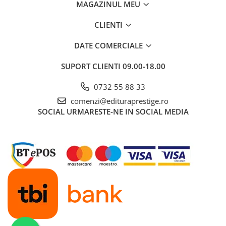
MAGAZINUL MEU
Povesti ilustrate
Povesti - Basme - Legende
CLIENTI
Realitatea Augmentata
DATE COMERCIALE
Religie pentru copii
SUPORT CLIENTI
09.00-18.00
ScienceConnection
TP ROLL
0732 55 88 33
comenzi@edituraprestige.ro
Ceai si Cafea
SOCIAL
URMARESTE-NE IN SOCIAL MEDIA
Cafea
Cafea terapeutica
Ceai
Dezvoltare Personala
BUSINESS
Carti de joc
Dezvoltare Personala Adulti
Dezvoltare Profesionala