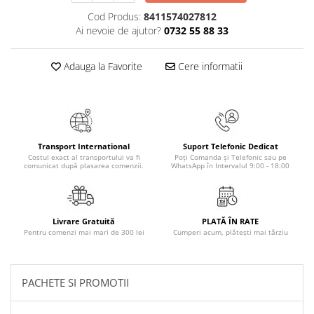
Cod Produs:
8411574027812
Elevi de 10 plus
Ai nevoie de ajutor?
0732 55 88 33
Lecturi Scolare
Lumea Copilariei
Adauga la Favorite
Cere informatii
Ma pregatesc pentru scoala
Manuale - Carte Scolara
Clasa a II-a
Clasa a III-a
Transport International
Suport Telefonic Dedicat
Clasa a IV-a
Costul exact al transportului va fi
Poți Comanda și Telefonic sau pe
comunicat după plasarea comenzii.
WhatsApp în Intervalul 9:00 - 18:00
Clasa a V-a
Clasa a VI-a
Clasa a VII-a
Livrare Gratuită
PLATĂ ÎN RATE
Clasa a VIII-a
Pentru comenzi mai mari de 300 lei
Cumperi acum, plătești mai târziu
Clasa I
Clasa pregatitoare
PACHETE SI PROMOTII
Limbi Straine
Povesti