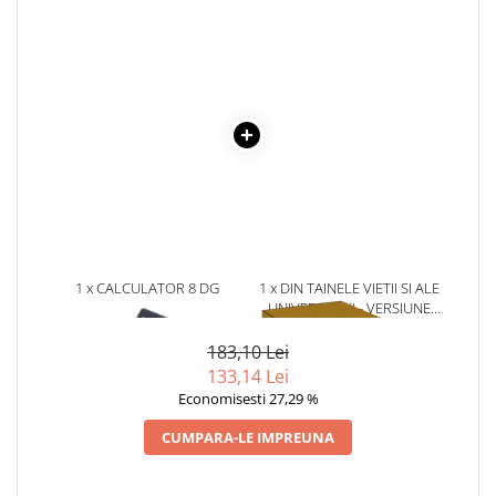
Povesti ilustrate
Povesti - Basme - Legende
Realitatea Augmentata
Religie pentru copii
ScienceConnection
TP ROLL
1 x CALCULATOR 8 DG
1 x DIN TAINELE VIETII SI ALE
UNIVERSULUI - VERSIUNE
ORIGINALA DIN 1939.
VOLUMELE I-III. CUTIE DE
183,10 Lei
COLECTIE -SCARLAT
133,14 Lei
DEMETRESCU
Economisesti 27,29 %
CUMPARA-LE IMPREUNA