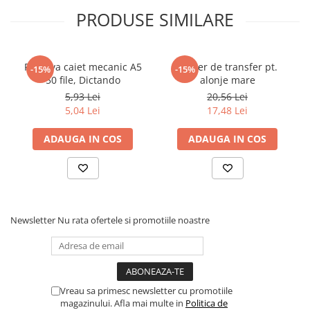
PRODUSE SIMILARE
Rezerva caiet mecanic A5
Maner de transfer pt.
-15%
-15%
50 file, Dictando
alonje mare
5,93 Lei
20,56 Lei
5,04 Lei
17,48 Lei
ADAUGA IN COS
ADAUGA IN COS
Newsletter
Nu rata ofertele si promotiile noastre
Vreau sa primesc newsletter cu promotiile
magazinului. Afla mai multe in
Politica de