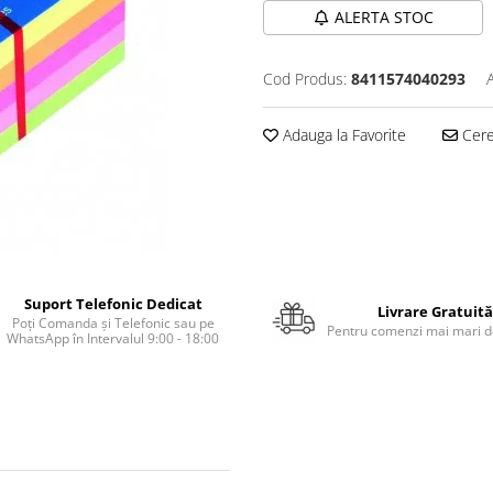
ALERTA STOC
Cod Produs:
8411574040293
Adauga la Favorite
Cere 
Suport Telefonic Dedicat
Livrare Gratuită
Poți Comanda și Telefonic sau pe
Pentru comenzi mai mari de
WhatsApp în Intervalul 9:00 - 18:00