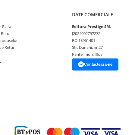
DATE COMERCIALE
 Plata
Editura Prestige SRL
e Retur
J2024002797232
Produselor
RO 18961401
de Retur
Str. Dunarii, nr 27
Pantelimon, Ilfov
L
Contacteaza-ne
e