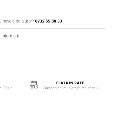
Ai nevoie de ajutor?
0732 55 88 33
informatii
PLATĂ ÎN RATE
 300 lei
Cumperi acum, plătești mai târziu