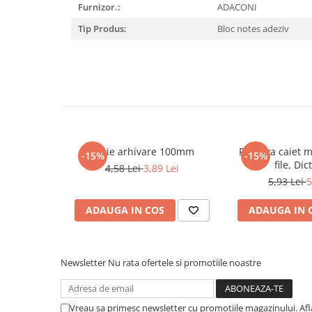
Furnizor.:
ADACONI
Masaj
Tip Produs:
Bloc notes adeziv
MedConnect
Medicina & Farmacie
Medicina Pentru Toti
SealfHealing
Sport
Starea de bine
Cutie arhivare 100mm
Rezerva caiet 
-15%
-15%
Terapii Alternative
file, Di
4,58 Lei
3,89 Lei
5,93 Lei
5
AudioBook
Beletristica
ADAUGA IN COS
ADAUGA IN 
Biografii, Memorii, Jurnale
Carti erotice
Carti pentru Adolescenti, Young
Newsletter
Nu rata ofertele si promotiile noastre
Adult
Crime, Thriller, Mistery
Vreau sa primesc newsletter cu promotiile magazinului. Af