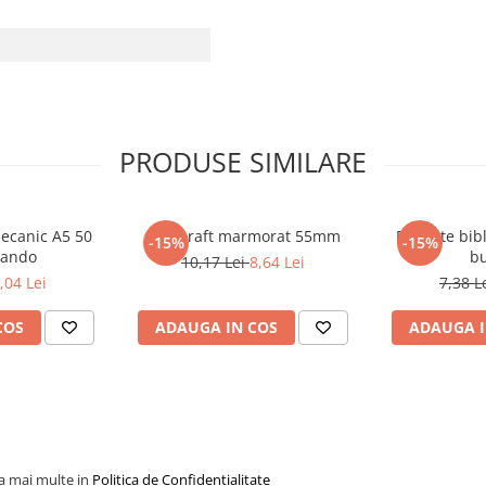
PRODUSE SIMILARE
mecanic A5 50
Biblioraft marmorat 55mm
Etichete bib
-15%
-15%
ctando
bu
10,17 Lei
8,64 Lei
,04 Lei
7,38 L
COS
ADAUGA IN COS
ADAUGA I
la mai multe in
Politica de Confidentialitate