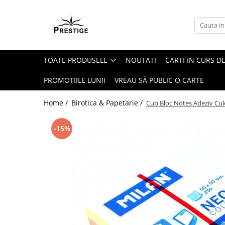
Toate Produsele
Noutati
TOATE PRODUSELE
NOUTATI
CARTI IN CURS DE
Promotii
Pachete Speciale Carti
PROMOTIILE LUNII
VREAU SĂ PUBLIC O CARTE
Spiritualitate - Ezoterism
Home /
Birotica & Papetarie /
Cub Bloc Notes Adeziv Cu
AngelConnection
Arte Divinatorii
-15%
Astrologie
Chiromantie
Dezvoltare Spirituala
KidConnection
Minte Corp
New Illuminati Files