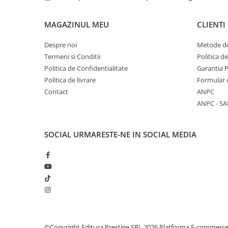
Literatura Romana
Literatura Universala
MAGAZINUL MEU
CLIENTI
Poezie
Despre noi
Metode de
Romane de dragoste, Carti
Termeni si Conditii
Politica d
romantice
Politica de Confidentialitate
Garantia 
Senzatii/Dragoste
Politica de livrare
Formular 
Contact
ANPC
Senzatii/Erotic
ANPC - SA
Senzatii/Suspans
Senzatii/Thriller
SOCIAL
URMARESTE-NE IN SOCIAL MEDIA
SF & Fantasy
Teatru
Teens Book Club
Umor
Birotica & Papetarie
Adezivi si benzi adezive
©Copyright Editura Prestige SRL 2026
Platforma E-commerc