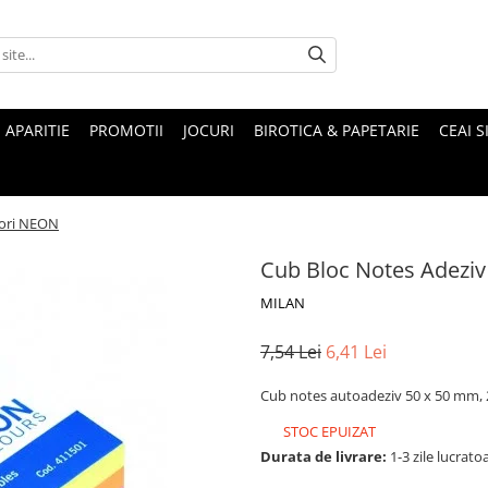
 APARITIE
PROMOTII
JOCURI
BIROTICA & PAPETARIE
CEAI S
lori NEON
Cub Bloc Notes Adezi
MILAN
7,54 Lei
6,41 Lei
Cub notes autoadeziv 50 x 50 mm, 25
STOC EPUIZAT
Durata de livrare:
1-3 zile lucrato