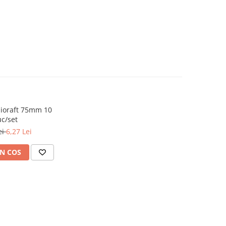
lioraft 75mm 10
c/set
ei
6,27 Lei
N COS