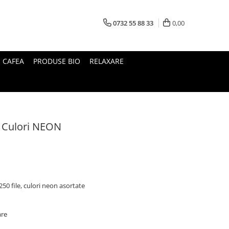
0732 55 88 33
0,00
I CAFEA
PRODUSE BIO
RELAXARE
v Culori NEON
0 file, culori neon asortate
are