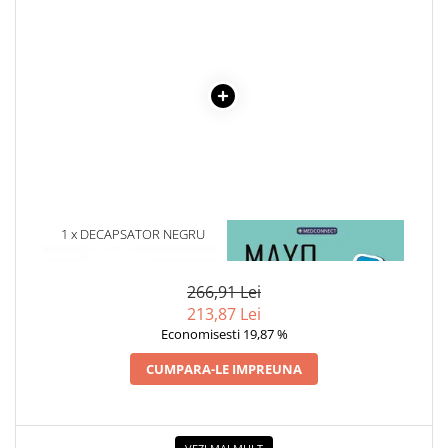
Cadouri
Carti in dar
Carti pentru copii
Beletristica
Literatura Romana
Literatura Universala
Poezie
SF & Fantasy
1 x DECAPSATOR NEGRU
1 x MAYO CLINIC. CARTEA
Carte Prescolara, Joc
ESENTIALA DESPRE DIABETUL
Carti cartonate
ZAHARAT
266,91 Lei
Descopera lumea
213,87 Lei
Descopera si invata
Economisesti 19,87 %
Din ograda
CUMPARA-LE IMPREUNA
Povesti pe roti
Primele notiuni
Carti de colorat