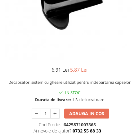
Numerologie
Paranormal
Parapsihologie
Ramtha
Audiobook
ReConnect
Religie
Crestinism
6,91 Lei
5,87 Lei
ScienceConnection
Decapsator, sistem cu gheare utilizat pentru indepartarea capselor
SelfConnect
IN STOC
SelfHealing
Durata de livrare:
1-3 zile lucratoare
Vindecare Spirituala
ADAUGA IN COS
Sanatate
Diete
Cod Produs:
6425871003365
Ai nevoie de ajutor?
0732 55 88 33
Gastronomik