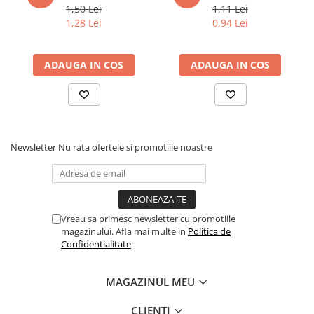
1,50 Lei
1,11 Lei
Elevi de 10 plus
1,28 Lei
0,94 Lei
Lecturi Scolare
Lumea Copilariei
ADAUGA IN COS
ADAUGA IN COS
Ma pregatesc pentru scoala
Manuale - Carte Scolara
Clasa a II-a
Clasa a III-a
Newsletter
Nu rata ofertele si promotiile noastre
Clasa a IV-a
Clasa a V-a
Clasa a VI-a
Clasa a VII-a
Vreau sa primesc newsletter cu promotiile
magazinului. Afla mai multe in
Politica de
Clasa a VIII-a
Confidentialitate
Clasa I
Clasa pregatitoare
MAGAZINUL MEU
Limbi Straine
Povesti
CLIENTI