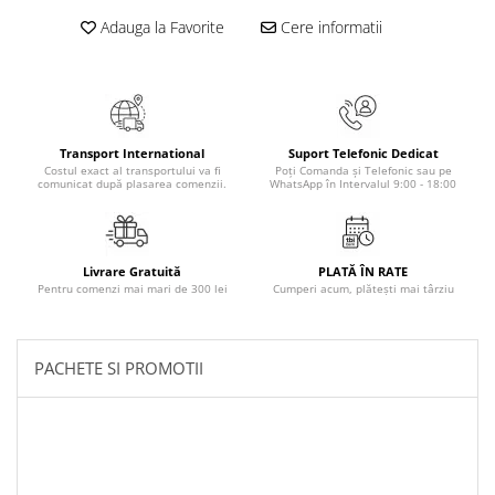
Masaj
Adauga la Favorite
Cere informatii
MedConnect
Medicina & Farmacie
Medicina Pentru Toti
SealfHealing
Transport International
Suport Telefonic Dedicat
Costul exact al transportului va fi
Poți Comanda și Telefonic sau pe
Sport
comunicat după plasarea comenzii.
WhatsApp în Intervalul 9:00 - 18:00
Starea de bine
Terapii Alternative
Livrare Gratuită
PLATĂ ÎN RATE
AudioBook
Pentru comenzi mai mari de 300 lei
Cumperi acum, plătești mai târziu
Beletristica
Biografii, Memorii, Jurnale
PACHETE SI PROMOTII
Carti erotice
Carti pentru Adolescenti, Young
Adult
Crime, Thriller, Mistery