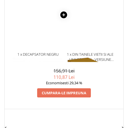
Literatura Romana
Literatura Universala
Poezie
Romane de dragoste, Carti
romantice
Senzatii/Dragoste
Senzatii/Erotic
1 x DECAPSATOR NEGRU
1 x DIN TAINELE VIETII SI ALE
UNIVERSULUI - VERSIUNE
Senzatii/Suspans
ORIGINALA DIN 1939.
VOLUMELE I-III. CUTIE DE
156,91 Lei
Senzatii/Thriller
COLECTIE -SCARLAT
110,87 Lei
SF & Fantasy
DEMETRESCU
Economisesti 29,34 %
Teatru
CUMPARA-LE IMPREUNA
Teens Book Club
Umor
Birotica & Papetarie
Adezivi si benzi adezive