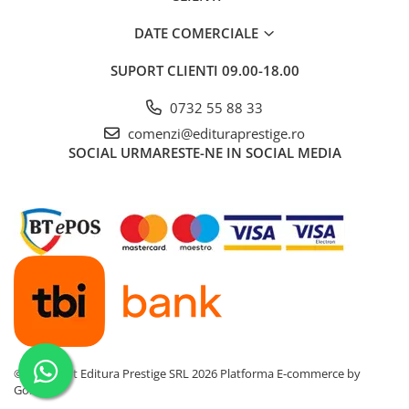
Povesti ilustrate
DATE COMERCIALE
Povesti - Basme - Legende
Realitatea Augmentata
SUPORT CLIENTI
09.00-18.00
Religie pentru copii
0732 55 88 33
ScienceConnection
comenzi@edituraprestige.ro
SOCIAL
URMARESTE-NE IN SOCIAL MEDIA
TP ROLL
Ceai si Cafea
Cafea
Cafea terapeutica
Ceai
Dezvoltare Personala
BUSINESS
Carti de joc
Dezvoltare Personala Adulti
©Copyright Editura Prestige SRL 2026
Platforma E-commerce by
Gomag
Dezvoltare Profesionala