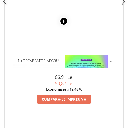
Articole Birotica
Accesorii Arhivare
Calculator
Hartie si Accesorii
Instrumente de scris
Organizare si Arhivare
Seturi birotica
Articole scolare
1 x DECAPSATOR NEGRU
1 x VINDECAREA COPILULUI
Arta
INTERIOR
Caiete si Carnetele scolare
66,91 Lei
Coperti, Mape, Etichete
53,87 Lei
Ghiozdane si Penare scolare
Economisesti 19,48 %
Instrumente de scris
CUMPARA-LE IMPREUNA
Instrumente si Truse Geometrie
Seturi scolare
Calculator
Consumabile & Accesorii