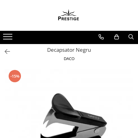
Toate Produsele
Noutati
Promotii
Pachete Speciale Carti
Decapsator Negru
Spiritualitate - Ezoterism
DACO
AngelConnection
Arte Divinatorii
-15%
Astrologie
Chiromantie
Dezvoltare Spirituala
KidConnection
Minte Corp
New Illuminati Files