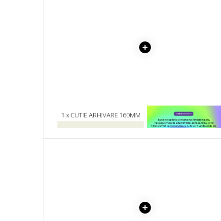
Literatura Romana
Literatura Universala
Poezie
Romane de dragoste, Carti
romantice
Senzatii/Dragoste
Senzatii/Erotic
Senzatii/Suspans
1 x CUTIE ARHIVARE 160MM
1 x VINDECAREA COPILU
Senzatii/Thriller
INTERIOR
SF & Fantasy
Teatru
Teens Book Club
Umor
Birotica & Papetarie
Adezivi si benzi adezive