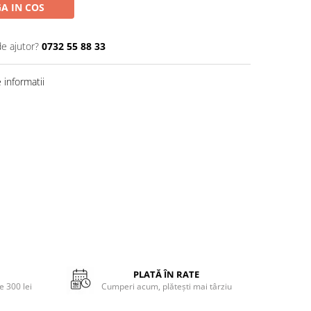
A IN COS
de ajutor?
0732 55 88 33
informatii
PLATĂ ÎN RATE
 300 lei
Cumperi acum, plătești mai târziu