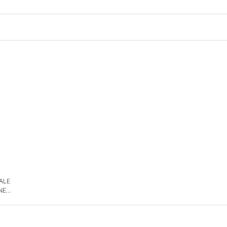
 ALE
NE
DE