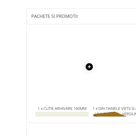
Masaj
MedConnect
PACHETE SI PROMOTII
Medicina & Farmacie
Medicina Pentru Toti
SealfHealing
Sport
Starea de bine
Terapii Alternative
AudioBook
Beletristica
Biografii, Memorii, Jurnale
Carti erotice
1 x CUTIE ARHIVARE 160MM
1 x DIN TAINELE VIETII SI
UNIVERSULUI - VERSIU
Carti pentru Adolescenti, Young
ORIGINALA DIN 1939.
Adult
VOLUMELE I-III. CUTIE 
Crime, Thriller, Mistery
COLECTIE -SCARLAT
DEMETRESCU