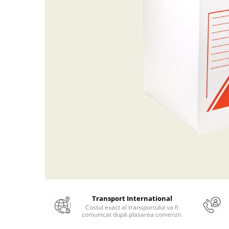
Numerologie
Paranormal
Parapsihologie
Ramtha
Audiobook
ReConnect
Religie
Crestinism
ScienceConnection
SelfConnect
SelfHealing
Vindecare Spirituala
Sanatate
Transport International
Diete
Costul exact al transportului va fi
comunicat după plasarea comenzii.
Gastronomik