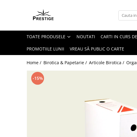
Toate Produsele
Noutati
TOATE PRODUSELE
NOUTATI
CARTI IN CURS DE
Promotii
Pachete Speciale Carti
PROMOTIILE LUNII
VREAU SĂ PUBLIC O CARTE
Spiritualitate - Ezoterism
Home /
Birotica & Papetarie /
Articole Birotica /
Organ
AngelConnection
Arte Divinatorii
-15%
Astrologie
Chiromantie
Dezvoltare Spirituala
KidConnection
Minte Corp
New Illuminati Files