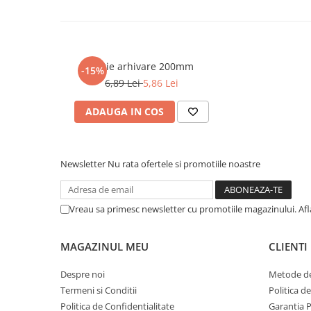
Cadouri
Carti in dar
Carti pentru copii
Cutie arhivare 200mm
-15%
Beletristica
6,89 Lei
5,86 Lei
Literatura Romana
Literatura Universala
ADAUGA IN COS
Poezie
SF & Fantasy
Newsletter
Nu rata ofertele si promotiile noastre
Carte Prescolara, Joc
Carti cartonate
Descopera lumea
Vreau sa primesc newsletter cu promotiile magazinului. Af
Descopera si invata
Din ograda
MAGAZINUL MEU
CLIENTI
Povesti pe roti
Despre noi
Metode de
Primele notiuni
Termeni si Conditii
Politica d
Carti de colorat
Politica de Confidentialitate
Garantia 