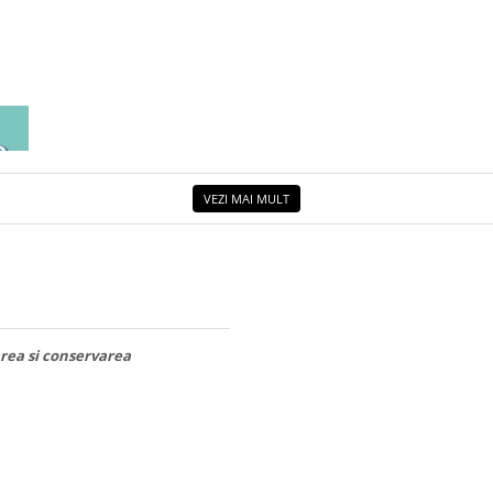
EA
ETUL
VEZI MAI MULT
area si conservarea