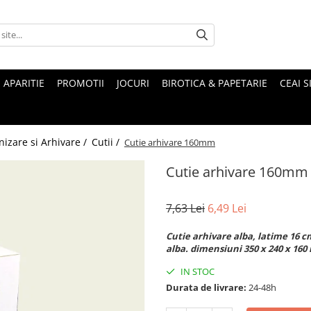
 APARITIE
PROMOTII
JOCURI
BIROTICA & PAPETARIE
CEAI S
izare si Arhivare /
Cutii /
Cutie arhivare 160mm
Cutie arhivare 160mm
7,63 Lei
6,49 Lei
Cutie arhivare alba, latime 16 
alba. dimensiuni 350 x 240 x 16
IN STOC
Durata de livrare:
24-48h