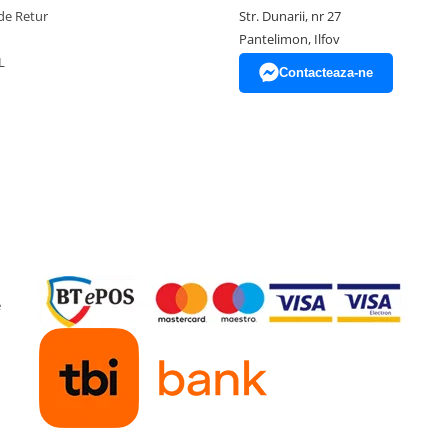
de Retur
Str. Dunarii, nr 27
Pantelimon, Ilfov
L
Contacteaza-ne
e