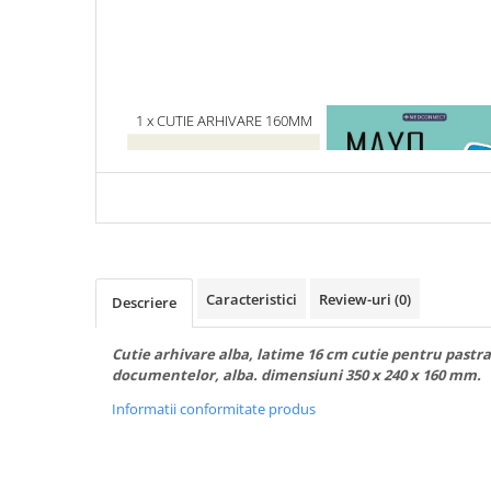
Articole Birotica
Accesorii Arhivare
Calculator
Hartie si Accesorii
1 x CUTIE ARHIVARE 160MM
1 x MAYO CLINIC. CART
Instrumente de scris
ESENTIALA DESPRE DIAB
Organizare si Arhivare
ZAHARAT
Seturi birotica
Articole scolare
Arta
Caiete si Carnetele scolare
Caracteristici
Review-uri
(0)
Descriere
Coperti, Mape, Etichete
Ghiozdane si Penare scolare
Cutie arhivare alba, latime 16 cm cutie pentru pastr
Instrumente de scris
documentelor, alba. dimensiuni 350 x 240 x 160 mm.
Instrumente si Truse Geometrie
Informatii conformitate produs
Seturi scolare
Calculator
Consumabile & Accesorii