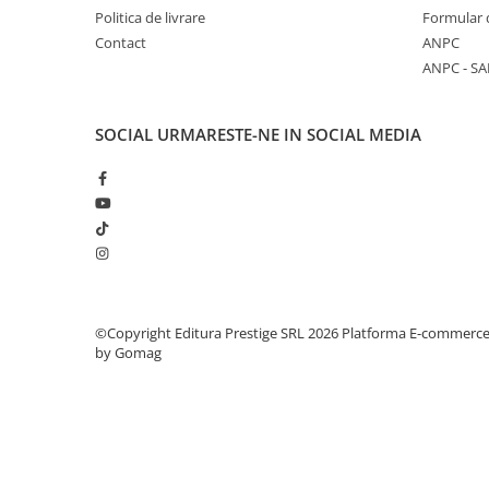
COLOREAZA CU PRIETENII
Politica de livrare
Formular 
De colorat
Contact
ANPC
ANPC - SA
Pot desena minunat
Sa coloram cu Nicol
Carti educative
SOCIAL
URMARESTE-NE IN SOCIAL MEDIA
Codul copiilor de succes
Copii 0-7 ani
Clubul Premiantilor
Super pitici 2-5 ani
Culegeri Auxiliare
Dezvoltare personala
©Copyright Editura Prestige SRL 2026
Platforma E-commerc
by Gomag
Dictionare
Enciclopedii
Kids Book Club
Legende istorice
Literatura Scolara