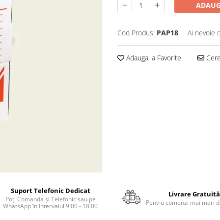
ADAUG
Cod Produs:
PAP18
Ai nevoie 
Adauga la Favorite
Cere 
Suport Telefonic Dedicat
Livrare Gratuită
Poți Comanda și Telefonic sau pe
Pentru comenzi mai mari de
WhatsApp în Intervalul 9:00 - 18:00