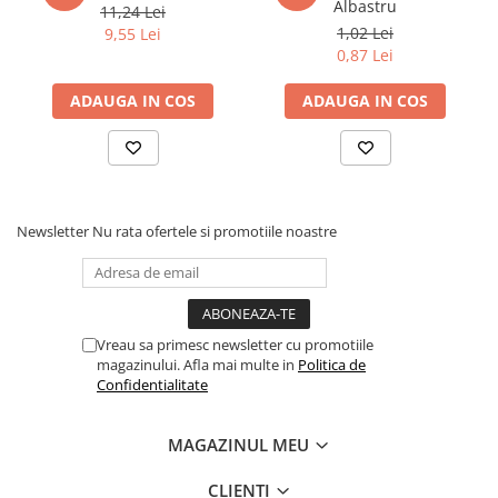
Albastru
11,24 Lei
Povesti ilustrate
1,02 Lei
9,55 Lei
Povesti - Basme - Legende
0,87 Lei
Realitatea Augmentata
ADAUGA IN COS
ADAUGA IN COS
Religie pentru copii
ScienceConnection
TP ROLL
Ceai si Cafea
Newsletter
Nu rata ofertele si promotiile noastre
Cafea
Cafea terapeutica
Ceai
Vreau sa primesc newsletter cu promotiile
Dezvoltare Personala
magazinului. Afla mai multe in
Politica de
BUSINESS
Confidentialitate
Carti de joc
MAGAZINUL MEU
Dezvoltare Personala Adulti
Dezvoltare Profesionala
CLIENTI