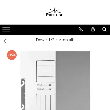
Toate Produsele
Noutati
Promotii
Pachete Speciale Carti
Dosar 1/2 carton alb
Spiritualitate - Ezoterism
AngelConnection
-15%
Arte Divinatorii
Astrologie
Chiromantie
Dezvoltare Spirituala
KidConnection
Minte Corp
New Illuminati Files