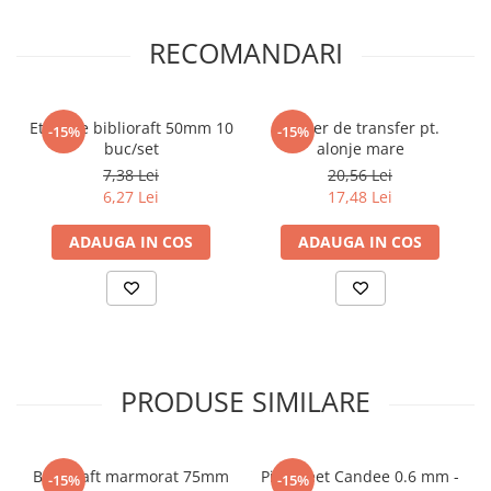
Elevi de 10 plus
RECOMANDARI
Lecturi Scolare
Lumea Copilariei
Ma pregatesc pentru scoala
Etichete biblioraft 50mm 10
Maner de transfer pt.
-15%
-15%
buc/set
alonje mare
Manuale - Carte Scolara
7,38 Lei
20,56 Lei
Clasa a II-a
6,27 Lei
17,48 Lei
Clasa a III-a
ADAUGA IN COS
ADAUGA IN COS
Clasa a IV-a
Clasa a V-a
Clasa a VI-a
Clasa a VII-a
Clasa a VIII-a
Clasa I
PRODUSE SIMILARE
Clasa pregatitoare
Limbi Straine
Biblioraft marmorat 75mm
Pix Sweet Candee 0.6 mm -
Povesti
-15%
-15%