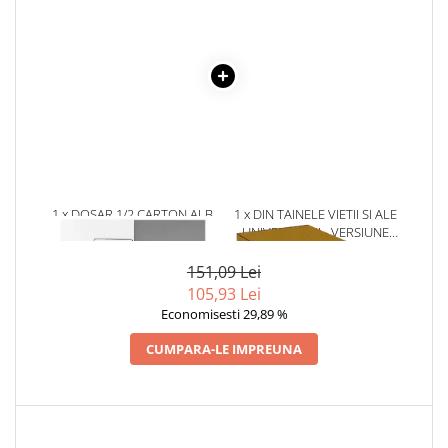
Literatura Romana
Literatura Universala
Poezie
Romane de dragoste, Carti
romantice
Senzatii/Dragoste
Senzatii/Erotic
1 x DOSAR 1/2 CARTON ALB
1 x DIN TAINELE VIETII SI ALE
Senzatii/Suspans
UNIVERSULUI - VERSIUNE
Senzatii/Thriller
ORIGINALA DIN 1939.
VOLUMELE I-III. CUTIE DE
151,09 Lei
SF & Fantasy
COLECTIE -SCARLAT
105,93 Lei
DEMETRESCU
Teatru
Economisesti 29,89 %
Teens Book Club
CUMPARA-LE IMPREUNA
Umor
Birotica & Papetarie
Adezivi si benzi adezive