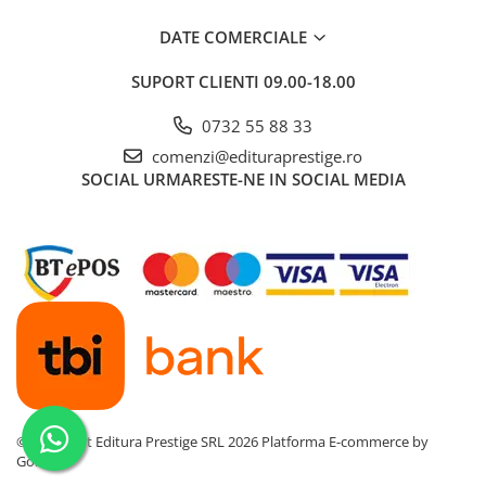
Dezvoltarea Afacerilor
DATE COMERCIALE
Parenting & Familie
SUPORT CLIENTI
09.00-18.00
Psihologie, Psihanaliza
PSYCONNECT
0732 55 88 33
comenzi@edituraprestige.ro
Sexualitate
SOCIAL
URMARESTE-NE IN SOCIAL MEDIA
Istorie
Istorie & Filosofie
Istorii Secrete
Mituri si Legende
Tot Adevarul
Jocuri
Casute de papusi si mobilier
Creativitate
©Copyright Editura Prestige SRL 2026
Platforma E-commerce by
Educative
Gomag
BrainBox