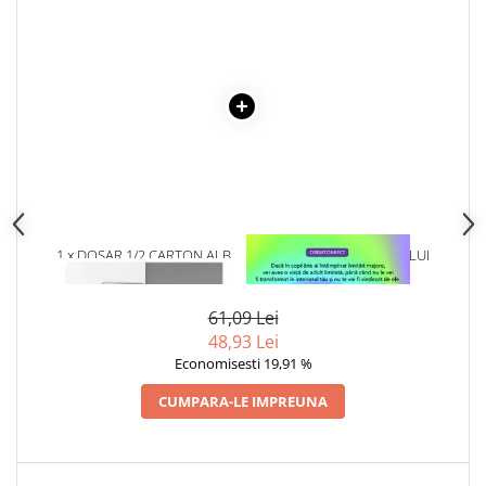
Articole Birotica
Accesorii Arhivare
Calculator
Hartie si Accesorii
Instrumente de scris
Organizare si Arhivare
Seturi birotica
Articole scolare
Arta
1 x DOSAR 1/2 CARTON ALB
1 x VINDECAREA COPILULUI
INTERIOR
Caiete si Carnetele scolare
Coperti, Mape, Etichete
61,09 Lei
Ghiozdane si Penare scolare
48,93 Lei
Instrumente de scris
Economisesti 19,91 %
Instrumente si Truse Geometrie
CUMPARA-LE IMPREUNA
Seturi scolare
Calculator
Consumabile & Accesorii