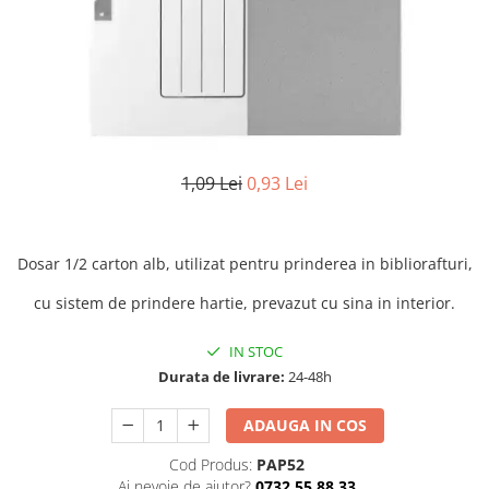
Numerologie
Paranormal
Parapsihologie
Ramtha
Audiobook
ReConnect
1,09 Lei
0,93 Lei
Religie
Crestinism
Dosar 1/2 carton alb, utilizat pentru prinderea in bibliorafturi,
ScienceConnection
cu sistem de prindere hartie, prevazut cu sina in interior.
SelfConnect
SelfHealing
IN STOC
Vindecare Spirituala
Durata de livrare:
24-48h
Sanatate
ADAUGA IN COS
Diete
Cod Produs:
PAP52
Gastronomik
Ai nevoie de ajutor?
0732 55 88 33