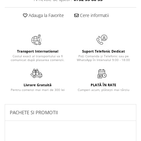
Masaj
MedConnect
Adauga la Favorite
Cere informatii
Medicina & Farmacie
Medicina Pentru Toti
SealfHealing
Transport International
Suport Telefonic Dedicat
Sport
Costul exact al transportului va fi
Poți Comanda și Telefonic sau pe
comunicat după plasarea comenzii.
WhatsApp în Intervalul 9:00 - 18:00
Starea de bine
Terapii Alternative
AudioBook
Livrare Gratuită
PLATĂ ÎN RATE
Pentru comenzi mai mari de 300 lei
Cumperi acum, plătești mai târziu
Beletristica
Biografii, Memorii, Jurnale
Carti erotice
PACHETE SI PROMOTII
Carti pentru Adolescenti, Young
Adult
Crime, Thriller, Mistery