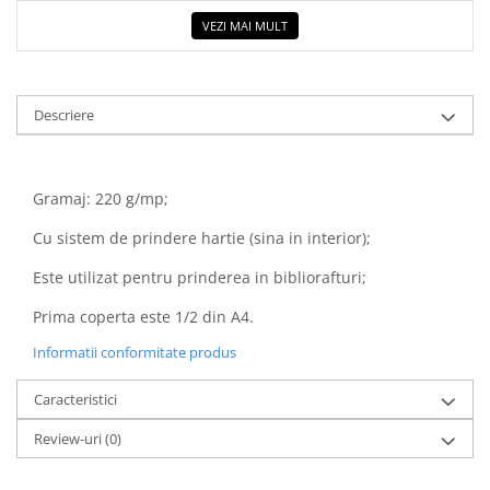
COLOREAZA CU PRIETENII
VEZI MAI MULT
De colorat
Pot desena minunat
Sa coloram cu Nicol
Descriere
Carti educative
Codul copiilor de succes
Copii 0-7 ani
Gramaj: 220 g/mp;
Clubul Premiantilor
Cu sistem de prindere hartie (sina in interior);
Super pitici 2-5 ani
Este utilizat pentru prinderea in bibliorafturi;
Culegeri Auxiliare
Prima coperta este 1/2 din A4.
Dezvoltare personala
Informatii conformitate produs
Dictionare
Enciclopedii
Caracteristici
Kids Book Club
Review-uri
(0)
Legende istorice
Literatura Scolara