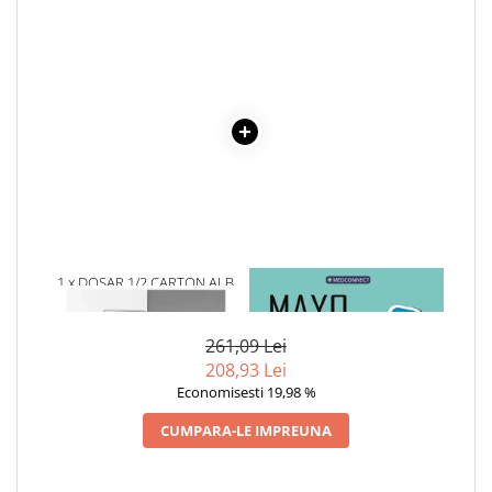
Cadouri
Carti in dar
Carti pentru copii
Beletristica
Literatura Romana
Literatura Universala
Poezie
SF & Fantasy
Carte Prescolara, Joc
1 x DOSAR 1/2 CARTON ALB
1 x MAYO CLINIC. CARTEA
Carti cartonate
ESENTIALA DESPRE DIABETUL
ZAHARAT
Descopera lumea
261,09 Lei
Descopera si invata
208,93 Lei
Din ograda
Economisesti 19,98 %
Povesti pe roti
CUMPARA-LE IMPREUNA
Primele notiuni
Carti de colorat