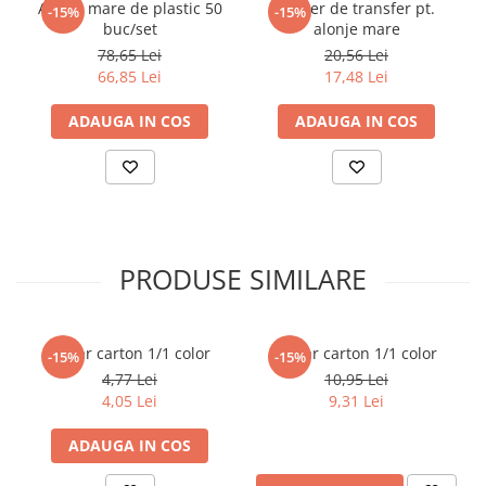
Alonje mare de plastic 50
Maner de transfer pt.
-15%
-15%
buc/set
alonje mare
78,65 Lei
20,56 Lei
66,85 Lei
17,48 Lei
ADAUGA IN COS
ADAUGA IN COS
PRODUSE SIMILARE
Dosar carton 1/1 color
Dosar carton 1/1 color
-15%
-15%
4,77 Lei
10,95 Lei
4,05 Lei
9,31 Lei
ADAUGA IN COS