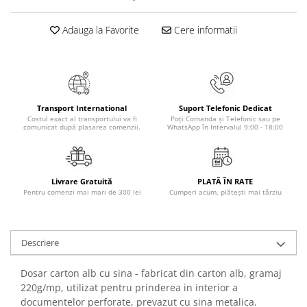
Elevi de 10 plus
Adauga la Favorite
Cere informatii
Lecturi Scolare
Lumea Copilariei
Ma pregatesc pentru scoala
Manuale - Carte Scolara
Transport International
Suport Telefonic Dedicat
Clasa a II-a
Costul exact al transportului va fi
Poți Comanda și Telefonic sau pe
comunicat după plasarea comenzii.
WhatsApp în Intervalul 9:00 - 18:00
Clasa a III-a
Clasa a IV-a
Clasa a V-a
Livrare Gratuită
PLATĂ ÎN RATE
Clasa a VI-a
Pentru comenzi mai mari de 300 lei
Cumperi acum, plătești mai târziu
Clasa a VII-a
Clasa a VIII-a
Clasa I
Descriere
Clasa pregatitoare
Dosar carton alb cu sina - fabricat din carton alb, gramaj
Limbi Straine
220g/mp, utilizat pentru prinderea in interior a
Povesti
documentelor perforate, prevazut cu sina metalica.