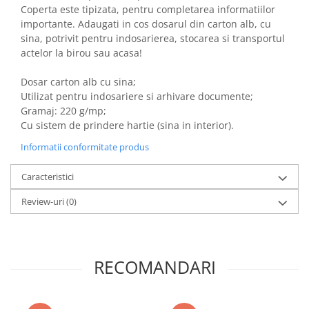
Povesti ilustrate
Coperta este tipizata, pentru completarea informatiilor
importante. Adaugati in cos dosarul din carton alb, cu
Povesti - Basme - Legende
sina, potrivit pentru indosarierea, stocarea si transportul
Realitatea Augmentata
actelor la birou sau acasa!
Religie pentru copii
Dosar carton alb cu sina;
ScienceConnection
Utilizat pentru indosariere si arhivare documente;
Gramaj: 220 g/mp;
TP ROLL
Cu sistem de prindere hartie (sina in interior).
Informatii conformitate produs
Caracteristici
Review-uri
(0)
RECOMANDARI