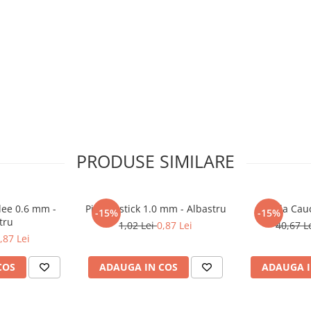
PRODUSE SIMILARE
dee 0.6 mm -
Pix Flexstick 1.0 mm - Albastru
Banda Cau
-15%
-15%
tru
1,02 Lei
0,87 Lei
40,67 L
,87 Lei
COS
ADAUGA IN COS
ADAUGA I