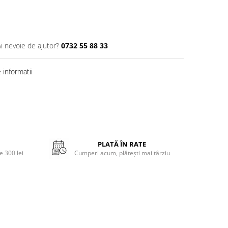
Ai nevoie de ajutor?
0732 55 88 33
informatii
PLATĂ ÎN RATE
 300 lei
Cumperi acum, plătești mai târziu