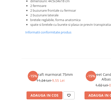
dimensiuni: 44.5x34x18 cm
Masaj
2 fermoare
2 buzunare frontale cu fermoar
MedConnect
2 buzunare laterale
Medicina & Farmacie
bretele reglabile, forma anatomica
spate si bretele cu burete si plasa ce previn transpiratia
Medicina Pentru Toti
Informatii conformitate produs
SealfHealing
Sport
Starea de bine
Terapii Alternative
AudioBook
Beletristica
Biblioraft marmorat 75mm
Pix Sweet Can
-15%
-15%
Biografii, Memorii, Jurnale
Albas
11,24 Lei
9,55 Lei
1,02 Lei
0
Carti erotice
Carti pentru Adolescenti, Young
ADAUGA IN COS
ADAUGA IN 
Adult
Crime, Thriller, Mistery