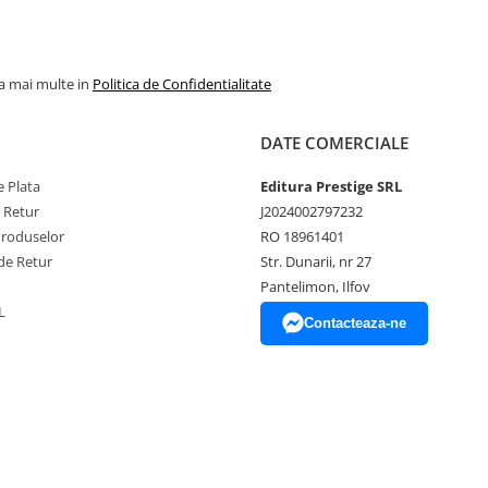
la mai multe in
Politica de Confidentialitate
DATE COMERCIALE
 Plata
Editura Prestige SRL
e Retur
J2024002797232
Produselor
RO 18961401
de Retur
Str. Dunarii, nr 27
Pantelimon, Ilfov
L
Contacteaza-ne