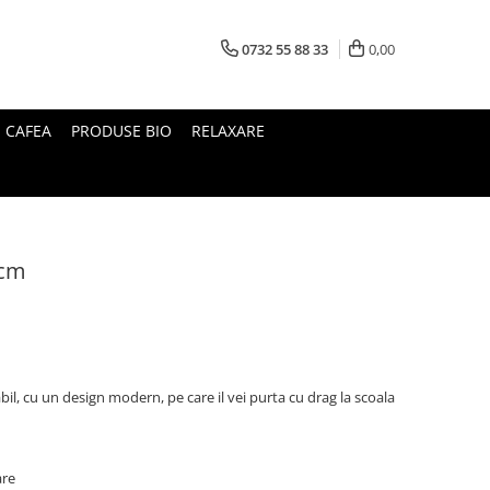
0732 55 88 33
0,00
I CAFEA
PRODUSE BIO
RELAXARE
 cm
l, cu un design modern, pe care il vei purta cu drag la scoala
are