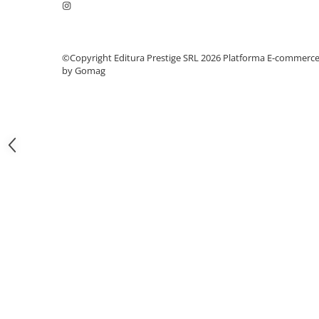
Articole Birotica
Accesorii Arhivare
Calculator
©Copyright Editura Prestige SRL 2026
Platforma E-commerc
Hartie si Accesorii
by Gomag
Instrumente de scris
Organizare si Arhivare
Seturi birotica
Articole scolare
Arta
Caiete si Carnetele scolare
Coperti, Mape, Etichete
Ghiozdane si Penare scolare
Instrumente de scris
Instrumente si Truse Geometrie
Seturi scolare
Calculator
Consumabile & Accesorii