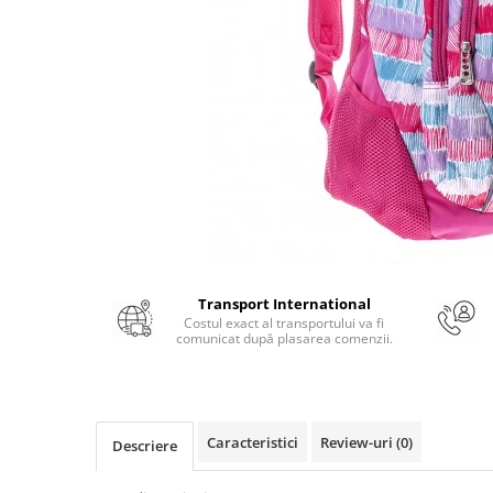
Numerologie
Paranormal
Parapsihologie
Ramtha
Audiobook
ReConnect
Religie
Crestinism
ScienceConnection
Transport International
SelfConnect
Costul exact al transportului va fi
comunicat după plasarea comenzii.
SelfHealing
Vindecare Spirituala
Sanatate
Diete
Caracteristici
Review-uri
(0)
Descriere
Gastronomik