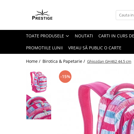
Toate Produsele
Noutati
TOATE PRODUSELE
NOUTATI
CARTI IN CURS DE
Promotii
Pachete Speciale Carti
PROMOTIILE LUNII
VREAU SĂ PUBLIC O CARTE
Spiritualitate - Ezoterism
Home /
Birotica & Papetarie /
Ghiozdan GH462 44.5 cm
AngelConnection
Arte Divinatorii
-15%
Astrologie
Chiromantie
Dezvoltare Spirituala
KidConnection
Minte Corp
New Illuminati Files