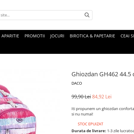
 APARITIE
PROMOTII
JOCURI
BIROTICA & PAPETARIE
CEAI S
Ghiozdan GH462 44.5
DACO
99,90 Lei
84,92 Lei
Iti propunem un ghiozdan confortabi
si nu numai!
STOC EPUIZAT
Durata de livrare:
1-3 zile lucrato