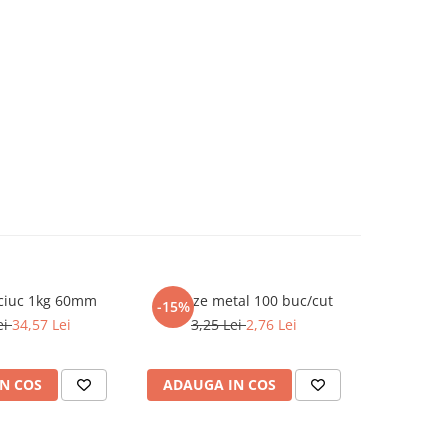
ciuc 1kg 60mm
Pioneze metal 100 buc/cut
Hartie c
-15%
-15%
ei
34,57 Lei
3,25 Lei
2,76 Lei
27,4
N COS
ADAUGA IN COS
ADAUG