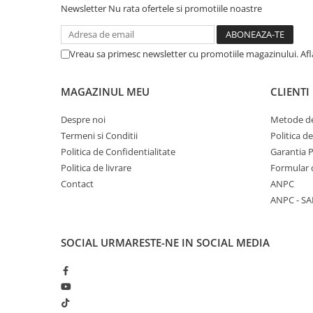
Literatura Romana
Newsletter
Nu rata ofertele si promotiile noastre
Literatura Universala
Poezie
Vreau sa primesc newsletter cu promotiile magazinului. Af
Romane de dragoste, Carti
romantice
MAGAZINUL MEU
CLIENTI
Senzatii/Dragoste
Despre noi
Metode de
Senzatii/Erotic
Termeni si Conditii
Politica d
Senzatii/Suspans
Politica de Confidentialitate
Garantia 
Politica de livrare
Formular 
Senzatii/Thriller
Contact
ANPC
SF & Fantasy
ANPC - SA
Teatru
Teens Book Club
SOCIAL
URMARESTE-NE IN SOCIAL MEDIA
Umor
Birotica & Papetarie
Adezivi si benzi adezive