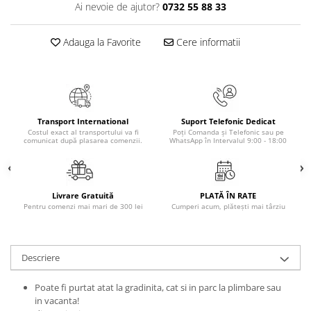
Ai nevoie de ajutor?
0732 55 88 33
Elevi de 10 plus
Lecturi Scolare
Adauga la Favorite
Cere informatii
Lumea Copilariei
Ma pregatesc pentru scoala
Manuale - Carte Scolara
Clasa a II-a
Transport International
Suport Telefonic Dedicat
Costul exact al transportului va fi
Poți Comanda și Telefonic sau pe
Clasa a III-a
comunicat după plasarea comenzii.
WhatsApp în Intervalul 9:00 - 18:00
Clasa a IV-a
Clasa a V-a
Clasa a VI-a
Livrare Gratuită
PLATĂ ÎN RATE
Pentru comenzi mai mari de 300 lei
Cumperi acum, plătești mai târziu
Clasa a VII-a
Clasa a VIII-a
Clasa I
Descriere
Clasa pregatitoare
Limbi Straine
Poate fi purtat atat la gradinita, cat si in parc la plimbare sau
Povesti
in vacanta!