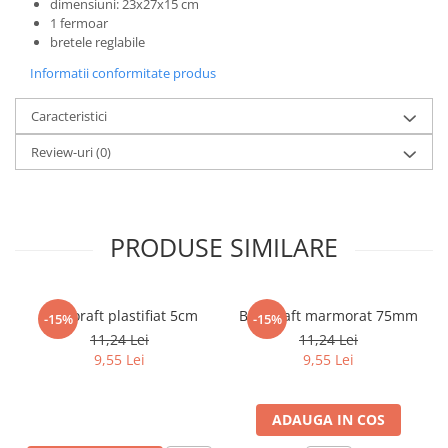
dimensiuni: 23x27x15 cm
Povesti ilustrate
1 fermoar
Povesti - Basme - Legende
bretele reglabile
Realitatea Augmentata
Informatii conformitate produs
Religie pentru copii
Caracteristici
ScienceConnection
Review-uri
(0)
TP ROLL
PRODUSE SIMILARE
Biblioraft plastifiat 5cm
Biblioraft marmorat 75mm
-15%
-15%
11,24 Lei
11,24 Lei
9,55 Lei
9,55 Lei
ADAUGA IN COS