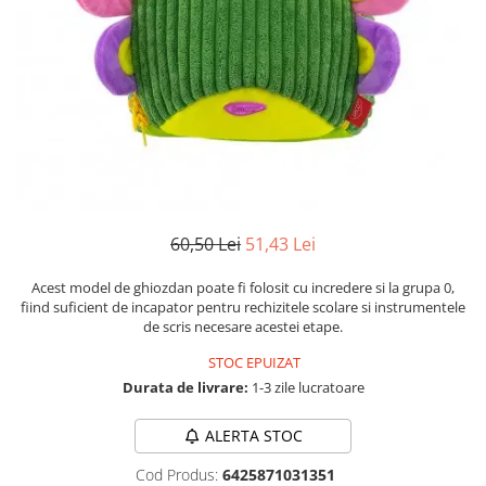
Instrumente de scris
Puzzle-uri
COLOREAZA CU PRIETENII
Audiobook
Instrumente si Truse Geometrie
Senzatii/Thriller
De colorat
Puzzle
ReConnect
Seturi scolare
Pot desena minunat
SF & Fantasy
Puzzle 3D Lemn
Religie
Calculator
Sa coloram cu Nicol
Teatru
Crestinism
Consumabile & Accesorii
Carti educative
Teens Book Club
ScienceConnection
Codul copiilor de succes
Umor
SelfConnect
Copii 0-7 ani
SelfHealing
Clubul Premiantilor
60,50 Lei
51,43 Lei
Vindecare Spirituala
Super pitici 2-5 ani
Culegeri Auxiliare
Acest model de ghiozdan poate fi folosit cu incredere si la grupa 0,
fiind suficient de incapator pentru rechizitele scolare si instrumentele
Dezvoltare personala
de scris necesare acestei etape.
Dictionare
STOC EPUIZAT
Enciclopedii
Durata de livrare:
1-3 zile lucratoare
Kids Book Club
ALERTA STOC
Legende istorice
Cod Produs:
6425871031351
Literatura Scolara