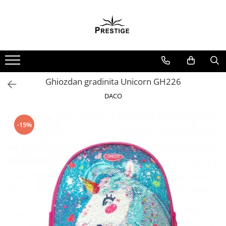
Toate Produsele
Noutati
Promotii
Pachete Speciale Carti
Ghiozdan gradinita Unicorn GH226
Spiritualitate - Ezoterism
DACO
AngelConnection
Arte Divinatorii
-15%
Astrologie
Chiromantie
Dezvoltare Spirituala
KidConnection
Minte Corp
New Illuminati Files