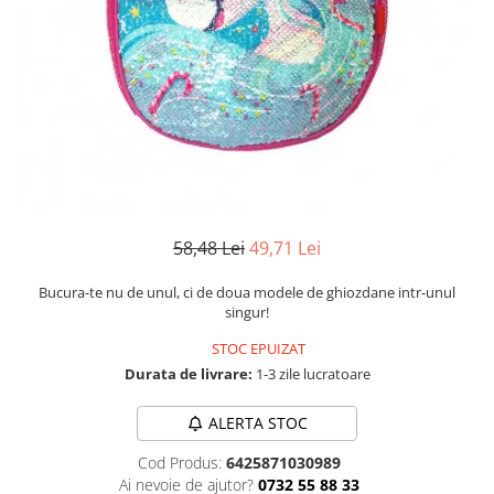
Numerologie
Paranormal
Parapsihologie
Ramtha
Audiobook
ReConnect
Religie
Crestinism
58,48 Lei
49,71 Lei
ScienceConnection
Bucura-te nu de unul, ci de doua modele de ghiozdane intr-unul
SelfConnect
singur!
SelfHealing
STOC EPUIZAT
Durata de livrare:
1-3 zile lucratoare
Vindecare Spirituala
Sanatate
ALERTA STOC
Diete
Cod Produs:
6425871030989
Gastronomik
Ai nevoie de ajutor?
0732 55 88 33