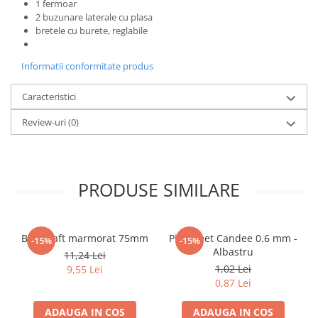
1 fermoar
Literatura Romana
2 buzunare laterale cu plasa
Literatura Universala
bretele cu burete, reglabile
Poezie
Informatii conformitate produs
Romane de dragoste, Carti
romantice
Caracteristici
Senzatii/Dragoste
Review-uri
(0)
Senzatii/Erotic
Senzatii/Suspans
Senzatii/Thriller
PRODUSE SIMILARE
SF & Fantasy
Teatru
Biblioraft marmorat 75mm
Pix Sweet Candee 0.6 mm -
Teens Book Club
-15%
-15%
Albastru
11,24 Lei
Umor
1,02 Lei
9,55 Lei
0,87 Lei
Birotica & Papetarie
Adezivi si benzi adezive
ADAUGA IN COS
ADAUGA IN COS