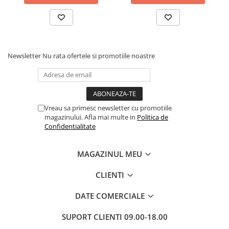
Articole Birotica
Accesorii Arhivare
Calculator
Hartie si Accesorii
Newsletter
Nu rata ofertele si promotiile noastre
Instrumente de scris
Organizare si Arhivare
Seturi birotica
Articole scolare
Vreau sa primesc newsletter cu promotiile
Arta
magazinului. Afla mai multe in
Politica de
Confidentialitate
Caiete si Carnetele scolare
Coperti, Mape, Etichete
MAGAZINUL MEU
Ghiozdane si Penare scolare
Instrumente de scris
CLIENTI
Instrumente si Truse Geometrie
DATE COMERCIALE
Seturi scolare
Calculator
SUPORT CLIENTI
09.00-18.00
Consumabile & Accesorii