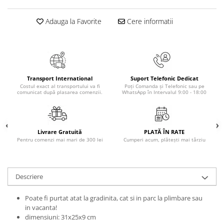
Masaj
Adauga la Favorite
Cere informatii
MedConnect
Medicina & Farmacie
Medicina Pentru Toti
SealfHealing
Transport International
Suport Telefonic Dedicat
Sport
Costul exact al transportului va fi
Poți Comanda și Telefonic sau pe
comunicat după plasarea comenzii.
WhatsApp în Intervalul 9:00 - 18:00
Starea de bine
Terapii Alternative
AudioBook
Livrare Gratuită
PLATĂ ÎN RATE
Pentru comenzi mai mari de 300 lei
Cumperi acum, plătești mai târziu
Beletristica
Biografii, Memorii, Jurnale
Carti erotice
Descriere
Carti pentru Adolescenti, Young
Adult
Poate fi purtat atat la gradinita, cat si in parc la plimbare sau
in vacanta!
Crime, Thriller, Mistery
dimensiuni: 31x25x9 cm