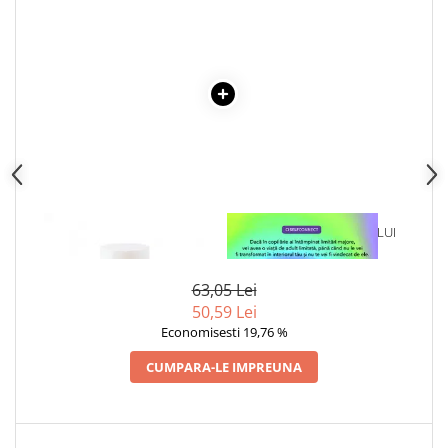
Articole Birotica
Accesorii Arhivare
Calculator
Hartie si Accesorii
Instrumente de scris
Organizare si Arhivare
Seturi birotica
Articole scolare
Arta
1 x LIPICI HARTIE 22 G
1 x VINDECAREA COPILULUI
INTERIOR
Caiete si Carnetele scolare
Coperti, Mape, Etichete
63,05 Lei
Ghiozdane si Penare scolare
50,59 Lei
Economisesti 19,76 %
Instrumente de scris
Instrumente si Truse Geometrie
CUMPARA-LE IMPREUNA
Seturi scolare
Calculator
Consumabile & Accesorii