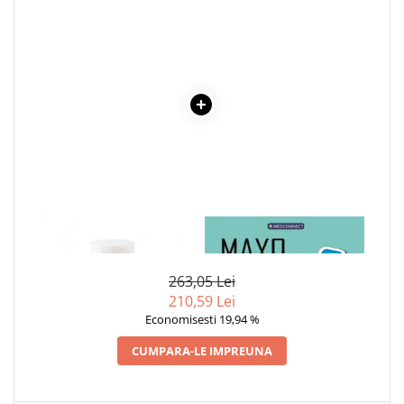
Cadouri
Carti in dar
Carti pentru copii
Beletristica
Literatura Romana
Literatura Universala
Poezie
SF & Fantasy
Carte Prescolara, Joc
1 x LIPICI HARTIE 22 G
1 x MAYO CLINIC. CARTEA
Carti cartonate
ESENTIALA DESPRE DIABETUL
ZAHARAT
Descopera lumea
263,05 Lei
Descopera si invata
210,59 Lei
Din ograda
Economisesti 19,94 %
Povesti pe roti
CUMPARA-LE IMPREUNA
Primele notiuni
Carti de colorat