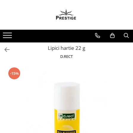
Toate Produsele
Noutati
Promotii
Pachete Speciale Carti
Lipici hartie 22 g
Spiritualitate - Ezoterism
D.RECT
AngelConnection
Arte Divinatorii
-15%
Astrologie
Chiromantie
Dezvoltare Spirituala
KidConnection
Minte Corp
New Illuminati Files