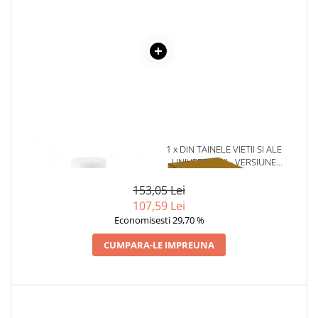
Literatura Romana
Literatura Universala
Poezie
Romane de dragoste, Carti
romantice
Senzatii/Dragoste
Senzatii/Erotic
1 x LIPICI HARTIE 22 G
1 x DIN TAINELE VIETII SI ALE
Senzatii/Suspans
UNIVERSULUI - VERSIUNE
ORIGINALA DIN 1939.
Senzatii/Thriller
VOLUMELE I-III. CUTIE DE
153,05 Lei
SF & Fantasy
COLECTIE -SCARLAT
107,59 Lei
DEMETRESCU
Teatru
Economisesti 29,70 %
Teens Book Club
CUMPARA-LE IMPREUNA
Umor
Birotica & Papetarie
Adezivi si benzi adezive