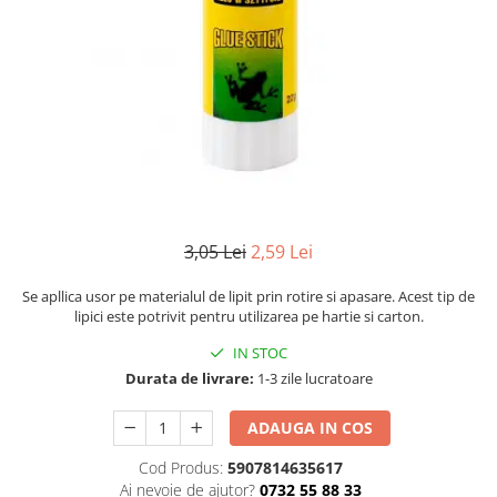
Numerologie
Paranormal
Parapsihologie
Ramtha
Audiobook
ReConnect
Religie
Crestinism
3,05 Lei
2,59 Lei
ScienceConnection
Se apllica usor pe materialul de lipit prin rotire si apasare. Acest tip de
SelfConnect
lipici este potrivit pentru utilizarea pe hartie si carton.
SelfHealing
IN STOC
Durata de livrare:
1-3 zile lucratoare
Vindecare Spirituala
Sanatate
ADAUGA IN COS
Diete
Cod Produs:
5907814635617
Gastronomik
Ai nevoie de ajutor?
0732 55 88 33