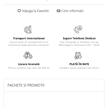
Masaj
MedConnect
Adauga la Favorite
Cere informatii
Medicina & Farmacie
Medicina Pentru Toti
SealfHealing
Transport International
Suport Telefonic Dedicat
Sport
Costul exact al transportului va fi
Poți Comanda și Telefonic sau pe
comunicat după plasarea comenzii.
WhatsApp în Intervalul 9:00 - 18:00
Starea de bine
Terapii Alternative
AudioBook
Livrare Gratuită
PLATĂ ÎN RATE
Pentru comenzi mai mari de 300 lei
Cumperi acum, plătești mai târziu
Beletristica
Biografii, Memorii, Jurnale
Carti erotice
PACHETE SI PROMOTII
Carti pentru Adolescenti, Young
Adult
Crime, Thriller, Mistery