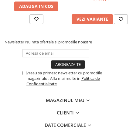
Povesti ilustrate
ADAUGA IN COS
Povesti - Basme - Legende
VEZI VARIANTE
Realitatea Augmentata
Religie pentru copii
ScienceConnection
Newsletter
Nu rata ofertele si promotiile noastre
TP ROLL
Ceai si Cafea
Cafea
Vreau sa primesc newsletter cu promotiile
Cafea terapeutica
magazinului. Afla mai multe in
Politica de
Confidentialitate
Ceai
Dezvoltare Personala
MAGAZINUL MEU
BUSINESS
CLIENTI
Carti de joc
Dezvoltare Personala Adulti
DATE COMERCIALE
Dezvoltare Profesionala