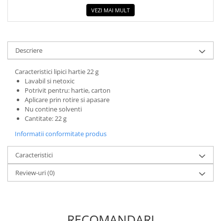
COLOREAZA CU PRIETENII
VEZI MAI MULT
De colorat
Pot desena minunat
Sa coloram cu Nicol
Descriere
Carti educative
Caracteristici lipici hartie 22 g
Codul copiilor de succes
Lavabil si netoxic
Copii 0-7 ani
Potrivit pentru: hartie, carton
Aplicare prin rotire si apasare
Clubul Premiantilor
Nu contine solventi
Super pitici 2-5 ani
Cantitate: 22 g
Culegeri Auxiliare
Informatii conformitate produs
Dezvoltare personala
Caracteristici
Dictionare
Review-uri
(0)
Enciclopedii
Kids Book Club
Legende istorice
RECOMANDARI
Literatura Scolara