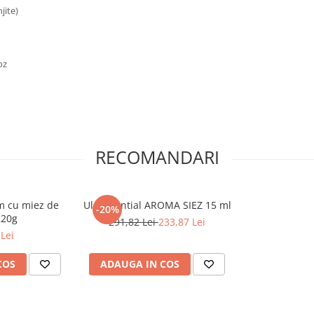
jite)
oz
RECOMANDARI
m cu miez de
Ulei Esential AROMA SIEZ 15 ml
-20%
220g
291,82 Lei
233,87 Lei
Lei
COS
ADAUGA IN COS