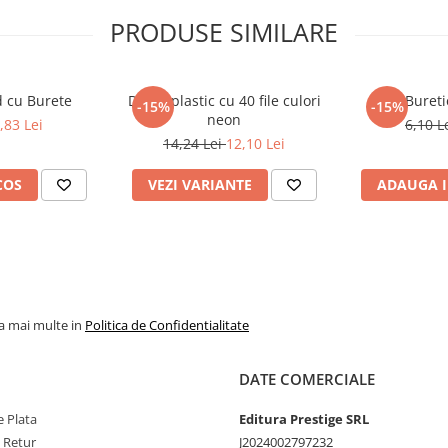
PRODUSE SIMILARE
d cu Burete
Dosar plastic cu 40 file culori
Bureti
-15%
-15%
neon
,83 Lei
6,10 L
14,24 Lei
12,10 Lei
COS
VEZI VARIANTE
ADAUGA I
la mai multe in
Politica de Confidentialitate
DATE COMERCIALE
 Plata
Editura Prestige SRL
e Retur
J2024002797232