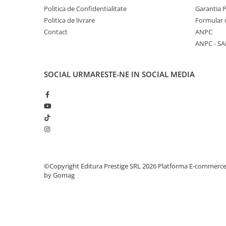
Articole Birotica
Politica de Confidentialitate
Garantia 
Politica de livrare
Formular 
Accesorii Arhivare
Contact
ANPC
Calculator
ANPC - SA
Hartie si Accesorii
Instrumente de scris
Organizare si Arhivare
SOCIAL
URMARESTE-NE IN SOCIAL MEDIA
Seturi birotica
Articole scolare
Arta
Caiete si Carnetele scolare
Coperti, Mape, Etichete
Ghiozdane si Penare scolare
©Copyright Editura Prestige SRL 2026
Platforma E-commerc
Instrumente de scris
by Gomag
Instrumente si Truse Geometrie
Seturi scolare
Calculator
Consumabile & Accesorii