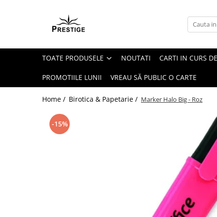
Toate Produsele
Noutati
TOATE PRODUSELE
NOUTATI
CARTI IN CURS DE
Promotii
Pachete Speciale Carti
PROMOTIILE LUNII
VREAU SĂ PUBLIC O CARTE
Spiritualitate - Ezoterism
Home /
Birotica & Papetarie /
Marker Halo Big - Roz
AngelConnection
Arte Divinatorii
-15%
Astrologie
Chiromantie
Dezvoltare Spirituala
KidConnection
Minte Corp
New Illuminati Files