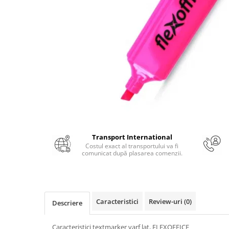
Numerologie
Paranormal
Parapsihologie
Ramtha
Audiobook
ReConnect
Religie
Crestinism
ScienceConnection
Transport International
SelfConnect
Costul exact al transportului va fi
comunicat după plasarea comenzii.
SelfHealing
Vindecare Spirituala
Sanatate
Caracteristici
Review-uri
(0)
Descriere
Diete
Gastronomik
Caracteristici textmarker varf lat, FLEXOFFICE