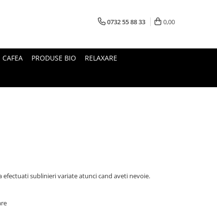
0732 55 88 33
0,00
I CAFEA
PRODUSE BIO
RELAXARE
 efectuati sublinieri variate atunci cand aveti nevoie.
are