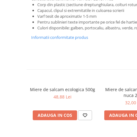
Masaj
Corp din plastic (sectiune dreptunghiulara, colturi rotun
Capacul, clipul si extremitatile in culoarea scrierii
MedConnect
Varf tesit de aproximativ 1-5 mm
Pentru sublinieri texte importante pe orice fel de hartie
Medicina & Farmacie
Culori disponibile: galben, portocaliu, albastru, verde, r
Medicina Pentru Toti
Informatii conformitate produs
SealfHealing
Sport
Starea de bine
Terapii Alternative
AudioBook
Beletristica
Miere de salcam ecologica 500g
Miere de salca
nuca 
Biografii, Memorii, Jurnale
48,88 Lei
32,00 
Carti erotice
Carti pentru Adolescenti, Young
ADAUGA IN COS
ADAUGA IN 
Adult
Crime, Thriller, Mistery