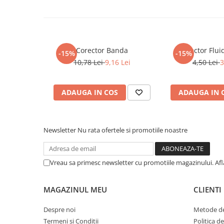
Literatura Romana
Literatura Universala
Poezie
Corector Banda
Corector Flui
Romane de dragoste, Carti
-15%
-15%
romantice
10,78 Lei
9,16 Lei
4,50 Lei
3
Senzatii/Dragoste
Senzatii/Erotic
ADAUGA IN COS
ADAUGA IN 
Senzatii/Suspans
Senzatii/Thriller
Newsletter
Nu rata ofertele si promotiile noastre
SF & Fantasy
Teatru
Vreau sa primesc newsletter cu promotiile magazinului. Af
Teens Book Club
Umor
MAGAZINUL MEU
CLIENTI
Birotica & Papetarie
Despre noi
Metode de
Adezivi si benzi adezive
Termeni si Conditii
Politica d