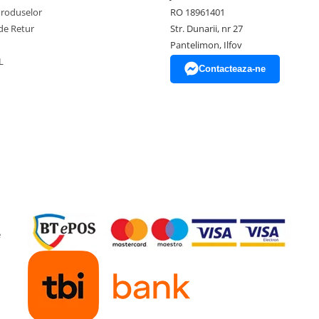
Produselor
RO 18961401
de Retur
Str. Dunarii, nr 27
Pantelimon, Ilfov
L
Contacteaza-ne
e