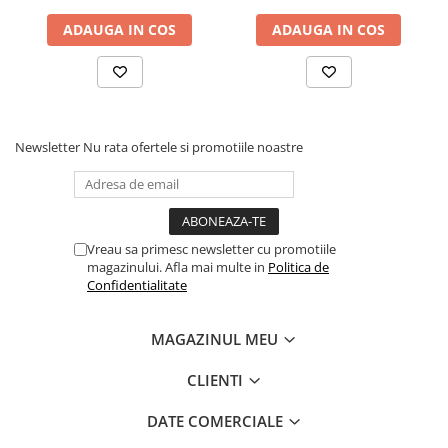
Articole Birotica
ADAUGA IN COS
ADAUGA IN COS
Accesorii Arhivare
Calculator
Hartie si Accesorii
Instrumente de scris
Organizare si Arhivare
Newsletter
Nu rata ofertele si promotiile noastre
Seturi birotica
Articole scolare
Arta
Vreau sa primesc newsletter cu promotiile
Caiete si Carnetele scolare
magazinului. Afla mai multe in
Politica de
Coperti, Mape, Etichete
Confidentialitate
Ghiozdane si Penare scolare
Instrumente de scris
MAGAZINUL MEU
Instrumente si Truse Geometrie
CLIENTI
Seturi scolare
Calculator
DATE COMERCIALE
Consumabile & Accesorii