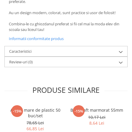
preferate.
Literatura Romana
Literatura Universala
Au un design modern, colorat, sunt practice si usor de folosit!
Poezie
Combina-le cu ghiozdanul preferat si fii cel mai la moda elev din
scoala sau liceul tau!
Romane de dragoste, Carti
romantice
Informatii conformitate produs
Senzatii/Dragoste
Caracteristici
Senzatii/Erotic
Review-uri
(0)
Senzatii/Suspans
Senzatii/Thriller
SF & Fantasy
PRODUSE SIMILARE
Teatru
Teens Book Club
Umor
Alonje mare de plastic 50
Biblioraft marmorat 55mm
-15%
-15%
buc/set
10,17 Lei
Birotica & Papetarie
78,65 Lei
8,64 Lei
Adezivi si benzi adezive
66,85 Lei