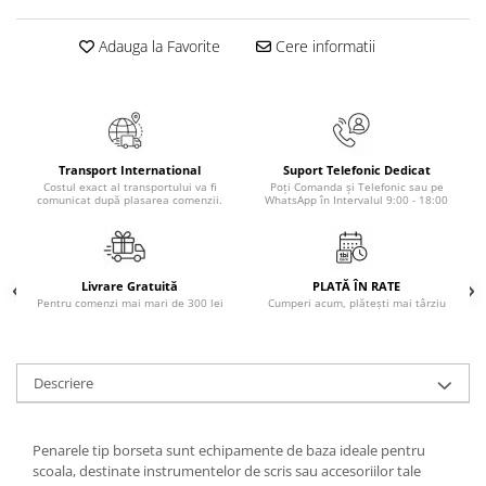
Masaj
Adauga la Favorite
Cere informatii
MedConnect
Medicina & Farmacie
Medicina Pentru Toti
SealfHealing
Transport International
Suport Telefonic Dedicat
Sport
Costul exact al transportului va fi
Poți Comanda și Telefonic sau pe
comunicat după plasarea comenzii.
WhatsApp în Intervalul 9:00 - 18:00
Starea de bine
Terapii Alternative
AudioBook
Livrare Gratuită
PLATĂ ÎN RATE
Pentru comenzi mai mari de 300 lei
Cumperi acum, plătești mai târziu
Beletristica
Biografii, Memorii, Jurnale
Carti erotice
Descriere
Carti pentru Adolescenti, Young
Adult
Penarele tip borseta sunt echipamente de baza ideale pentru
Crime, Thriller, Mistery
scoala, destinate instrumentelor de scris sau accesoriilor tale