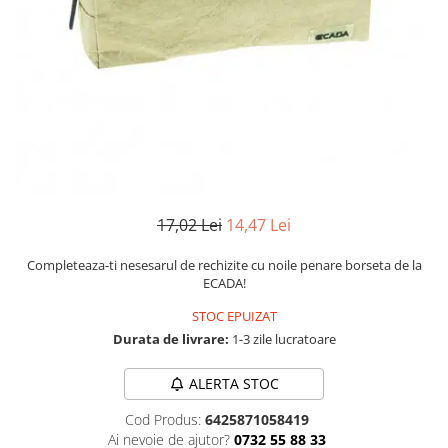
Numerologie
Paranormal
Parapsihologie
Ramtha
Audiobook
ReConnect
Religie
Crestinism
17,02 Lei
14,47 Lei
ScienceConnection
Completeaza-ti nesesarul de rechizite cu noile penare borseta de la
SelfConnect
ECADA!
SelfHealing
STOC EPUIZAT
Durata de livrare:
1-3 zile lucratoare
Vindecare Spirituala
Sanatate
ALERTA STOC
Diete
Cod Produs:
6425871058419
Gastronomik
Ai nevoie de ajutor?
0732 55 88 33