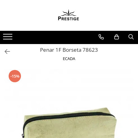
Toate Produsele
Noutati
Promotii
Pachete Speciale Carti
Penar 1F Borseta 78623
Spiritualitate - Ezoterism
ECADA
AngelConnection
Arte Divinatorii
-15%
Astrologie
Chiromantie
Dezvoltare Spirituala
KidConnection
Minte Corp
New Illuminati Files