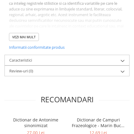
ca inteleg registrele stilistice si ca identifica variatiile pe care le
aduce cu sine exprimarea in limbajele standard, literar, colocvial,
regional, arhaic, argotic etc. Acest instrument le faciliteaza
deslusirea semnificatiilor necunoscute sau mai putin cunoscute
ale cuvintelor pe care le intalnesc in context educational sau, mai
larg, in mesajele media. Autorii, prof. univ. dr. Marin BUCA
(Universitatea de Vest Timisoara) si conf. dr. Mariana CERNICOVA-
VEZI MAI MULT
BUCA (Universitatea Politehnica Timisoara) au o bogata
Informatii conformitate produs
experienta lexicografica si au publicat, in colaborare, numeroase
dictionare ale limbii romane, care s-au bucurat de recunoasterea
specialistilor, dar si a pulicului larg.
Caracteristici
Review-uri
(0)
RECOMANDARI
Dictionar de Antonime
Dictionar de Campuri
sinonimizat
Frazeologice - Marin Buca,
Mariana Cernicova
27,00 Lei
12,69 Lei