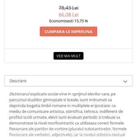
78,43 Lei
66,08 Lei
Economisesti 15,75 %
CUMPARA-LE IMPREUNA
VEZI MAI MULT
Descriere
Dictionarul explicativ scolar
vine in sprijinul elevilor care, pe
parcursul studiilor gimnaziale si liceale, sunt indrumati sa
deprinda bogatia limbii romane in multiplele ei ipostaze: ca
mediu de comunicare artistica, stiintifica, tehnica. Indiferent de
profilul scolii urmate, elevii sunt evaluati periodic si trebuie sa
demonstreze la nivel morfosintactic ca utilizeaza corect formele
flexionare ale partilor de vorbire (pluralul substantivelor, formele
flexionare ale verbelor, adjectivele), iar la nivelul stilistico-textual