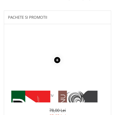
Povesti ilustrate
Povesti - Basme - Legende
PACHETE SI PROMOTII
Realitatea Augmentata
Religie pentru copii
ScienceConnection
TP ROLL
1 x DICTIONAR EXPLICATIV
1 x ADAM SI EVA
SCOLAR - DEX
78,00 Lei