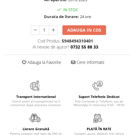
Elevi de 10 plus
IN STOC
Lecturi Scolare
Durata de livrare:
24 ore
Lumea Copilariei
ADAUGA IN COS
Ma pregatesc pentru scoala
Cod Produs:
5948494310401
Manuale - Carte Scolara
Ai nevoie de ajutor?
0732 55 88 33
Clasa a II-a
Clasa a III-a
Adauga la Favorite
Cere informatii
Clasa a IV-a
Clasa a V-a
Clasa a VI-a
Clasa a VII-a
Transport International
Suport Telefonic Dedicat
Clasa a VIII-a
Costul exact al transportului va fi
Poți Comanda și Telefonic sau pe
comunicat după plasarea comenzii.
WhatsApp în Intervalul 9:00 - 18:00
Clasa I
Clasa pregatitoare
Limbi Straine
Livrare Gratuită
PLATĂ ÎN RATE
Povesti
Pentru comenzi mai mari de 300 lei
Cumperi acum, plătești mai târziu