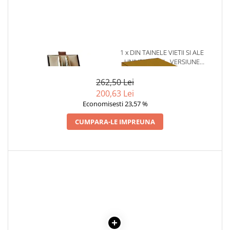
Povesti ilustrate
Povesti - Basme - Legende
Realitatea Augmentata
Religie pentru copii
1 x SET PIX SI STILOU -
1 x DIN TAINELE VIETII SI ALE
ARGINTIU
UNIVERSULUI - VERSIUNE
ScienceConnection
ORIGINALA DIN 1939.
VOLUMELE I-III. CUTIE DE
262,50 Lei
TP ROLL
COLECTIE -SCARLAT
200,63 Lei
DEMETRESCU
Economisesti 23,57 %
CUMPARA-LE IMPREUNA