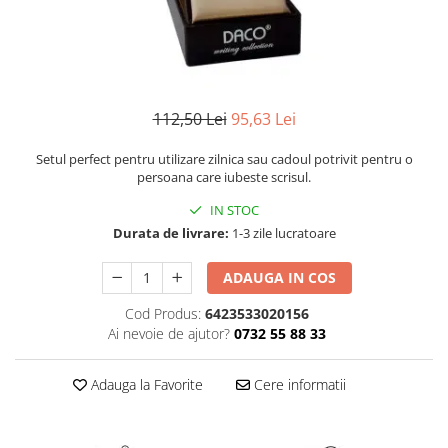
Instrumente de scris
Puzzle-uri
COLOREAZA CU PRIETENII
Audiobook
Instrumente si Truse Geometrie
Senzatii/Thriller
De colorat
Puzzle
ReConnect
Seturi scolare
Pot desena minunat
SF & Fantasy
Puzzle 3D Lemn
Religie
Calculator
Sa coloram cu Nicol
Teatru
Crestinism
Consumabile & Accesorii
Carti educative
112,50 Lei
95,63 Lei
Teens Book Club
ScienceConnection
Codul copiilor de succes
Umor
Setul perfect pentru utilizare zilnica sau cadoul potrivit pentru o
SelfConnect
Copii 0-7 ani
persoana care iubeste scrisul.
SelfHealing
Clubul Premiantilor
IN STOC
Vindecare Spirituala
Super pitici 2-5 ani
Durata de livrare:
1-3 zile lucratoare
Culegeri Auxiliare
ADAUGA IN COS
Dezvoltare personala
Cod Produs:
6423533020156
Dictionare
Ai nevoie de ajutor?
0732 55 88 33
Enciclopedii
Kids Book Club
Adauga la Favorite
Cere informatii
Legende istorice
Literatura Scolara