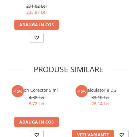
291,82 Lei
233,87 Lei
ADAUGA IN COS
PRODUSE SIMILARE
Creion Corector 5 ml
Calculator 8 DG
-15%
-15%
4,38 Lei
33,10 Lei
3,72 Lei
28,14 Lei
ADAUGA IN COS
VEZI VARIANTE