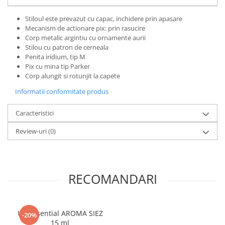
Stiloul este prevazut cu capac, inchidere prin apasare
Mecanism de actionare pix: prin rasucire
Corp metalic argintiu cu ornamente aurii
Stilou cu patron de cerneala
Penita iridium, tip M
Pix cu mina tip Parker
Corp alungit si rotunjit la capete
Informatii conformitate produs
Caracteristici
Review-uri
(0)
RECOMANDARI
Ulei Esential AROMA SIEZ
-20%
15 ml