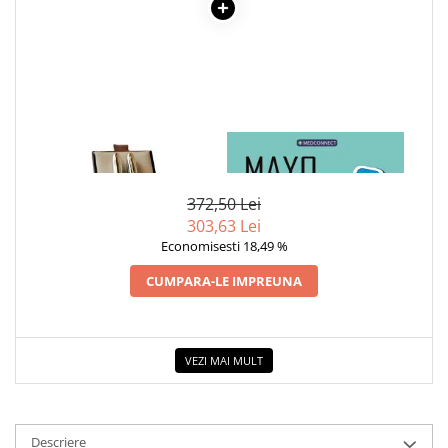
1 x SET PIX SI STILOU -
1 x MAYO CLINIC. CARTEA
ARGINTIU
ESENTIALA DESPRE DIABETUL
ZAHARAT
372,50 Lei
303,63 Lei
Economisesti 18,49 %
CUMPARA-LE IMPREUNA
VEZI MAI MULT
Descriere