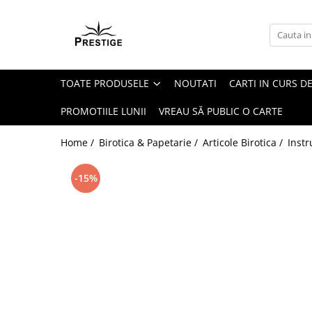
Toate Produsele
Noutati
TOATE PRODUSELE
NOUTATI
CARTI IN CURS DE
Promotii
Pachete Speciale Carti
PROMOTIILE LUNII
VREAU SĂ PUBLIC O CARTE
Spiritualitate - Ezoterism
Home /
Birotica & Papetarie /
Articole Birotica /
Instr
AngelConnection
Arte Divinatorii
-15%
Astrologie
Chiromantie
Dezvoltare Spirituala
KidConnection
Minte Corp
New Illuminati Files