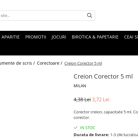
 APARITIE
PROMOTII
JOCURI
BIROTICA & PAPETARIE
CEAI S
umente de scris /
Corectoare /
Creion Corector 5 ml
Creion Corector 5 ml
MILAN
4,38 Lei
3,72 Lei
Corector creion, capacitate 5 ml. Cor
corector.
IN STOC
Durata de livrare:
1-3 zile lucrato