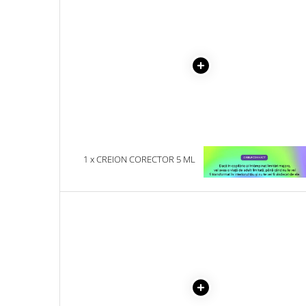
Literatura Romana
Literatura Universala
Poezie
Romane de dragoste, Carti
romantice
Senzatii/Dragoste
Senzatii/Erotic
Senzatii/Suspans
1 x CREION CORECTOR 5 ML
1 x VINDECAREA COPILU
Senzatii/Thriller
INTERIOR
SF & Fantasy
Teatru
Teens Book Club
Umor
Birotica & Papetarie
Adezivi si benzi adezive