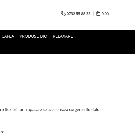
0732 55 88 33
0,00
I CAFEA
PRODUSE BIO
RELAXARE
p flexibil - prin apasare se accelereaza curgerea fluidului
are