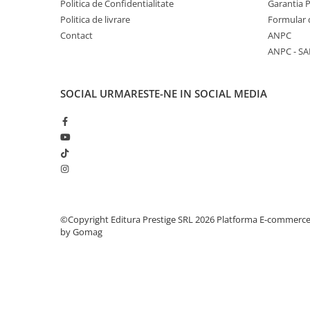
Politica de Confidentialitate
Garantia 
COLOREAZA CU PRIETENII
Politica de livrare
Formular 
De colorat
Contact
ANPC
Pot desena minunat
ANPC - SA
Sa coloram cu Nicol
Carti educative
SOCIAL
URMARESTE-NE IN SOCIAL MEDIA
Codul copiilor de succes
Copii 0-7 ani
Clubul Premiantilor
Super pitici 2-5 ani
Culegeri Auxiliare
Dezvoltare personala
©Copyright Editura Prestige SRL 2026
Platforma E-commerc
Dictionare
by Gomag
Enciclopedii
Kids Book Club
Legende istorice
Literatura Scolara