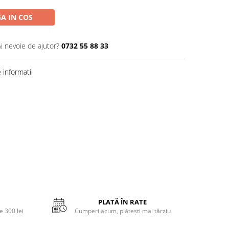
A IN COS
Ai nevoie de ajutor?
0732 55 88 33
informatii
PLATĂ ÎN RATE
 300 lei
Cumperi acum, plătești mai târziu