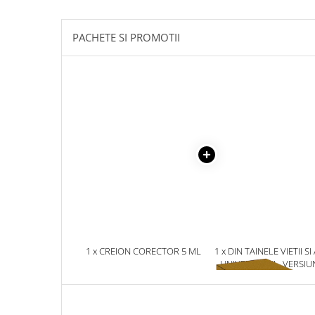
Masaj
MedConnect
PACHETE SI PROMOTII
Medicina & Farmacie
Medicina Pentru Toti
SealfHealing
Sport
Starea de bine
Terapii Alternative
AudioBook
Beletristica
Biografii, Memorii, Jurnale
Carti erotice
1 x CREION CORECTOR 5 ML
1 x DIN TAINELE VIETII SI
UNIVERSULUI - VERSIU
Carti pentru Adolescenti, Young
ORIGINALA DIN 1939.
Adult
VOLUMELE I-III. CUTIE 
Crime, Thriller, Mistery
COLECTIE -SCARLAT
DEMETRESCU