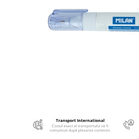
Numerologie
Paranormal
Parapsihologie
Ramtha
Audiobook
ReConnect
Religie
Crestinism
ScienceConnection
SelfConnect
SelfHealing
Vindecare Spirituala
Sanatate
Transport International
Diete
Costul exact al transportului va fi
comunicat după plasarea comenzii.
Gastronomik