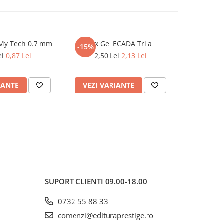
My Tech 0.7 mm
Pix Gel ECADA Trila
Pix Ge
-15%
-15%
ei
0,87 Lei
2,50 Lei
2,13 Lei
3,0
IANTE
VEZI VARIANTE
VEZI 
SUPORT CLIENTI
09.00-18.00
0732 55 88 33
comenzi@edituraprestige.ro