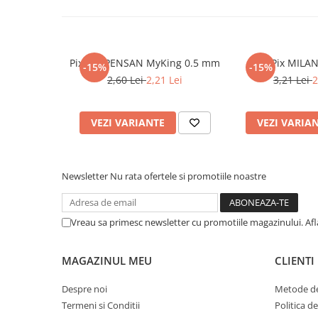
Cadouri
Carti in dar
Carti pentru copii
Pix Gel PENSAN MyKing 0.5 mm
Pix MILA
-15%
-15%
Beletristica
2,60 Lei
2,21 Lei
3,21 Lei
2
Literatura Romana
Literatura Universala
VEZI VARIANTE
VEZI VARIA
Poezie
SF & Fantasy
Carte Prescolara, Joc
Newsletter
Nu rata ofertele si promotiile noastre
Carti cartonate
Descopera lumea
Vreau sa primesc newsletter cu promotiile magazinului. Af
Descopera si invata
Din ograda
MAGAZINUL MEU
CLIENTI
Povesti pe roti
Primele notiuni
Despre noi
Metode de
Carti de colorat
Termeni si Conditii
Politica d