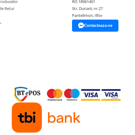
Produselor
RO 18961401
de Retur
Str. Dunarii, nr 27
Pantelimon, Ilfov
L
Contacteaza-ne
e