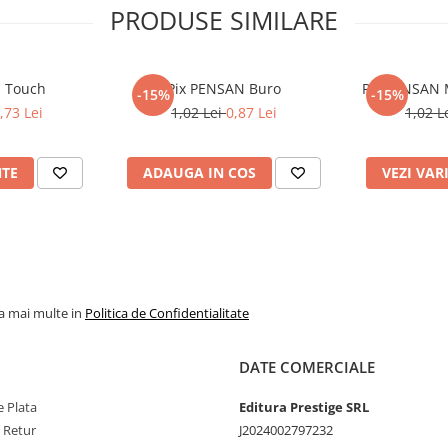
PRODUSE SIMILARE
N Touch
Pix PENSAN Buro
Pix PENSAN 
-15%
-15%
,73 Lei
1,02 Lei
0,87 Lei
1,02 L
NTE
ADAUGA IN COS
VEZI VAR
la mai multe in
Politica de Confidentialitate
DATE COMERCIALE
 Plata
Editura Prestige SRL
e Retur
J2024002797232