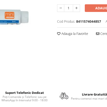
ADAUG
Cod Produs:
8411574044857
Adauga la Favorite
Cere 
Suport Telefonic Dedicat
Livrare Gratuită
Poți Comanda și Telefonic sau pe
Pentru comenzi mai mari de
WhatsApp în Intervalul 9:00 - 18:00