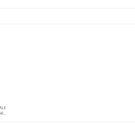
 ALE
NE
DE