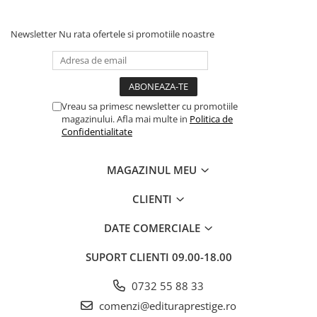
Educative
Newsletter
Nu rata ofertele si promotiile noastre
Jocuri si jucarii educative
Figurine
Jocuri de Societate
Jucarii bebelusi
Vreau sa primesc newsletter cu promotiile
Jucarii interactive
magazinului. Afla mai multe in
Politica de
Confidentialitate
Lampi de veghe copii
LEGO
MAGAZINUL MEU
Puzzle-uri
CLIENTI
Puzzle
Puzzle 3D Lemn
DATE COMERCIALE
Non-fictiune
SUPORT CLIENTI
09.00-18.00
Casa, gradina, bricolaj
Cultura Generala
0732 55 88 33
comenzi@edituraprestige.ro
Hobby Practic