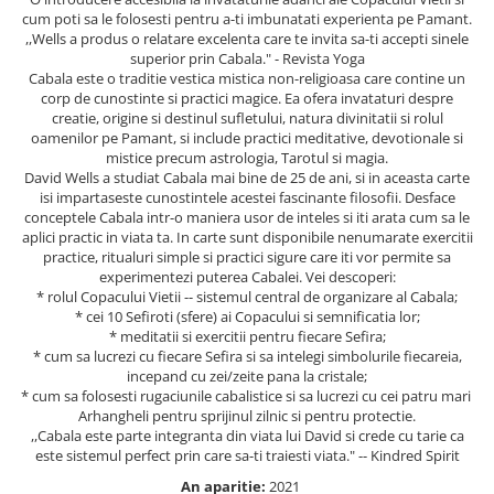
Masaj
cum poti sa le folosesti pentru a-ti imbunatati experienta pe Pamant.
,,Wells a produs o relatare excelenta care te invita sa-ti accepti sinele
MedConnect
superior prin Cabala." - Revista Yoga
Cabala este o traditie vestica mistica non-religioasa care contine un
Medicina & Farmacie
corp de cunostinte si practici magice. Ea ofera invataturi despre
Medicina Pentru Toti
creatie, origine si destinul sufletului, natura divinitatii si rolul
oamenilor pe Pamant, si include practici meditative, devotionale si
SealfHealing
mistice precum astrologia, Tarotul si magia.
David Wells a studiat Cabala mai bine de 25 de ani, si in aceasta carte
Sport
isi impartaseste cunostintele acestei fascinante filosofii. Desface
conceptele Cabala intr-o maniera usor de inteles si iti arata cum sa le
Starea de bine
aplici practic in viata ta. In carte sunt disponibile nenumarate exercitii
Terapii Alternative
practice, ritualuri simple si practici sigure care iti vor permite sa
experimentezi puterea Cabalei. Vei descoperi:
AudioBook
* rolul Copacului Vietii -- sistemul central de organizare al Cabala;
Beletristica
* cei 10 Sefiroti (sfere) ai Copacului si semnificatia lor;
* meditatii si exercitii pentru fiecare Sefira;
Biografii, Memorii, Jurnale
* cum sa lucrezi cu fiecare Sefira si sa intelegi simbolurile fiecareia,
incepand cu zei/zeite pana la cristale;
Carti erotice
* cum sa folosesti rugaciunile cabalistice si sa lucrezi cu cei patru mari
Carti pentru Adolescenti, Young
Arhangheli pentru sprijinul zilnic si pentru protectie.
Adult
,,Cabala este parte integranta din viata lui David si crede cu tarie ca
este sistemul perfect prin care sa-ti traiesti viata." -- Kindred Spirit
Crime, Thriller, Mistery
An aparitie:
2021