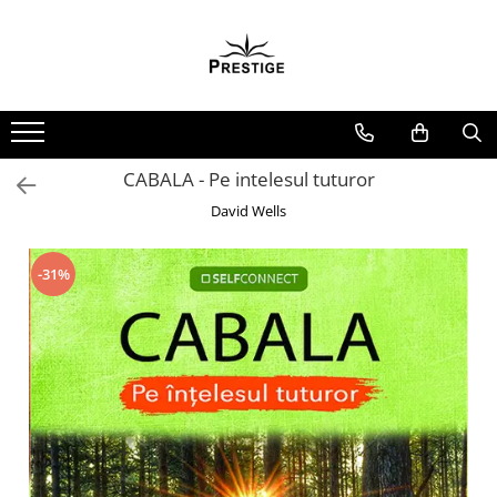
Toate Produsele
Noutati
Promotii
Pachete Speciale Carti
CABALA - Pe intelesul tuturor
Spiritualitate - Ezoterism
David Wells
AngelConnection
Arte Divinatorii
-31%
Astrologie
Chiromantie
Dezvoltare Spirituala
KidConnection
Minte Corp
New Illuminati Files