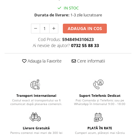
Literatura Romana
IN STOC
Literatura Universala
Durata de livrare:
1-3 zile lucratoare
Poezie
ADAUGA IN COS
Romane de dragoste, Carti
romantice
Cod Produs:
5948494310623
Ai nevoie de ajutor?
0732 55 88 33
Senzatii/Dragoste
Senzatii/Erotic
Adauga la Favorite
Cere informatii
Senzatii/Suspans
Senzatii/Thriller
SF & Fantasy
Teatru
Transport International
Suport Telefonic Dedicat
Costul exact al transportului va fi
Poți Comanda și Telefonic sau pe
Teens Book Club
comunicat după plasarea comenzii.
WhatsApp în Intervalul 9:00 - 18:00
Umor
Birotica & Papetarie
Livrare Gratuită
PLATĂ ÎN RATE
Adezivi si benzi adezive
Pentru comenzi mai mari de 300 lei
Cumperi acum, plătești mai târziu