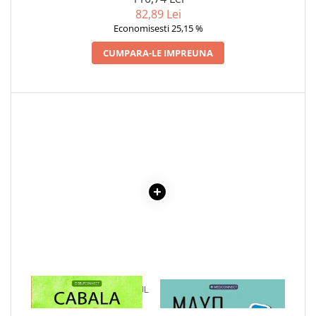
COLOREAZA CU PRIETENII
82,89 Lei
De colorat
Economisesti 25,15 %
Pot desena minunat
CUMPARA-LE IMPREUNA
Sa coloram cu Nicol
Carti educative
Codul copiilor de succes
Copii 0-7 ani
Clubul Premiantilor
Super pitici 2-5 ani
Culegeri Auxiliare
Dezvoltare personala
Dictionare
Enciclopedii
Kids Book Club
1 x CABALA - PE INTELESUL
1 x MAYO CLINIC. CARTEA
Legende istorice
TUTUROR
ESENTIALA DESPRE DIABETUL
ZAHARAT
Literatura Scolara