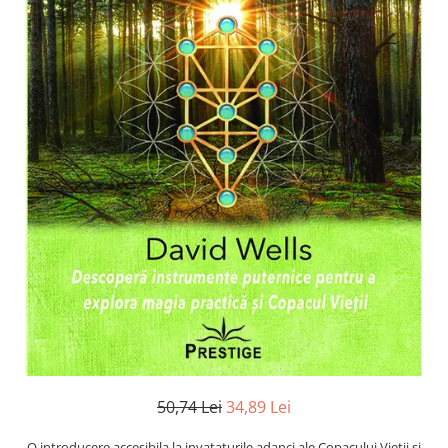
Numerologie
Paranormal
Parapsihologie
Ramtha
Audiobook
ReConnect
Religie
Crestinism
ScienceConnection
SelfConnect
SelfHealing
Vindecare Spirituala
Sanatate
Diete
50,74 Lei
34,89 Lei
Gastronomik
O introducere accesibila la invataturile adanci ale Copacului Vietii si