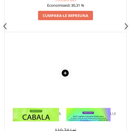
DEMETRESCU
Economisesti 30,31 %
Cadouri
Carti in dar
CUMPARA-LE IMPREUNA
Carti pentru copii
Beletristica
Literatura Romana
Literatura Universala
Poezie
SF & Fantasy
Carte Prescolara, Joc
Carti cartonate
Descopera lumea
Descopera si invata
Din ograda
Povesti pe roti
1 x CABALA - PE INTELESUL
1 x VINDECAREA COPILULUI
Primele notiuni
TUTUROR
INTERIOR
Carti de colorat
110,74 Lei