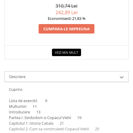
310,74 Lei
Elevi de 10 plus
242,89 Lei
Lecturi Scolare
Economisesti 21,83 %
Lumea Copilariei
CUMPARA-LE IMPREUNA
Ma pregatesc pentru scoala
Manuale - Carte Scolara
Clasa a II-a
VEZI MAI MULT
Clasa a III-a
Clasa a IV-a
Clasa a V-a
Descriere
Clasa a VI-a
Cuprins
Clasa a VII-a
Clasa a VIII-a
Lista de exercitii 9
Clasa I
Multumiri 11
Introducere 13
Clasa pregatitoare
Partea I: Simbolism si Copacul Vietii 19
Limbi Straine
Capitolul 1: Istoria Cabala 21
Capitolul 2: Cum sa construiesti Copacul Vietii 25
Povesti