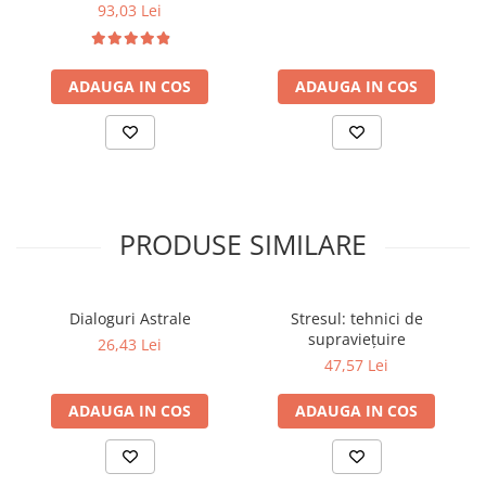
93,03 Lei
Dezvoltarea Afacerilor
Parenting & Familie
ADAUGA IN COS
ADAUGA IN COS
Psihologie, Psihanaliza
PSYCONNECT
Sexualitate
Istorie
Istorie & Filosofie
PRODUSE SIMILARE
Istorii Secrete
Mituri si Legende
Dialoguri Astrale
Stresul: tehnici de
Tot Adevarul
supravieţuire
26,43 Lei
Jocuri
47,57 Lei
Casute de papusi si mobilier
ADAUGA IN COS
ADAUGA IN COS
Creativitate
Educative
BrainBox