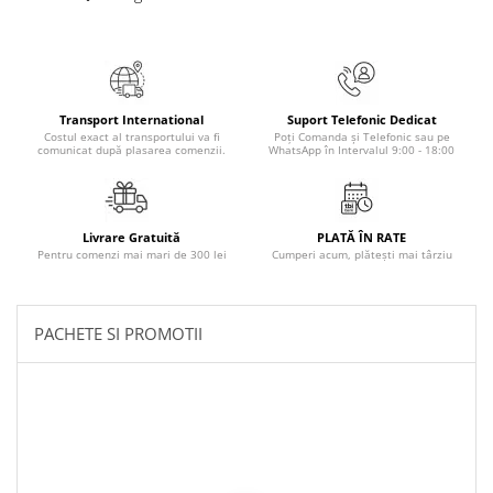
Povesti ilustrate
Povesti - Basme - Legende
Realitatea Augmentata
Religie pentru copii
Transport International
Suport Telefonic Dedicat
Costul exact al transportului va fi
Poți Comanda și Telefonic sau pe
ScienceConnection
comunicat după plasarea comenzii.
WhatsApp în Intervalul 9:00 - 18:00
TP ROLL
Livrare Gratuită
PLATĂ ÎN RATE
Pentru comenzi mai mari de 300 lei
Cumperi acum, plătești mai târziu
PACHETE SI PROMOTII