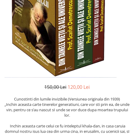
Instrumente de scris
Puzzle-uri
COLOREAZA CU PRIETENII
Audiobook
Instrumente si Truse Geometrie
Senzatii/Thriller
De colorat
Puzzle
ReConnect
Seturi scolare
Pot desena minunat
SF & Fantasy
Puzzle 3D Lemn
Religie
Calculator
Sa coloram cu Nicol
Teatru
Crestinism
Consumabile & Accesorii
Carti educative
Teens Book Club
ScienceConnection
Codul copiilor de succes
Umor
SelfConnect
Copii 0-7 ani
SelfHealing
Clubul Premiantilor
Vindecare Spirituala
Super pitici 2-5 ani
Culegeri Auxiliare
Dezvoltare personala
150,00 Lei
120,00 Lei
Dictionare
Cunostinti din lumile invizibile (Versiunea originala din 1939)
Enciclopedii
„Inchin aceasta carte tinerelor generatiuni, care vor sti prin ea, de unde
vin, pentru ce s’au nascut sI unde se vor duce dupa moartea trupului
Kids Book Club
lor.
Legende istorice
Inchin aceasta carte celui ce fu inteleptul khala-dan, in casa caruia
domnul nostru isus lua cea din urma cina, in erusalim, cu ucenicii sai, sI
Literatura Scolara