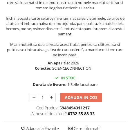
care s’a incarnat sI in neamul nostru, sub numele marelui carturar sI
Elevi de 10 plus
roman: Bogdan Petriceicu Hasdeu.
Lecturi Scolare
Inchin aceasta carte celui ce mi-a luminat calea vietei mele, celui ce de
Lumea Copilariei
atatea ori imbraca haina de om: arjunda, parsepal, razik, malkisedek,
hermes, moise, osimandias etc. SI totusi e stapanul suprem al acestui
Ma pregatesc pentru scoala
pamant.
Manuale - Carte Scolara
M’am hotarit sa dau la iveala acest tratat pentru ca cititorul sa-si
Clasa a II-a
potoleasca intrucatva „setea de cunoastere”, a marelor mistere care
ne inconjoara.
Clasa a III-a
An aparitie:
2026
Clasa a IV-a
Colectie:
SCIENCECONNECTION
Clasa a V-a
IN STOC
Clasa a VI-a
Durata de livrare:
1-3 zile lucratoare
Clasa a VII-a
Clasa a VIII-a
ADAUGA IN COS
Clasa I
Cod Produs:
5948494311217
Clasa pregatitoare
Ai nevoie de ajutor?
0732 55 88 33
Limbi Straine
Povesti
Adauga la Favorite
Cere informatii