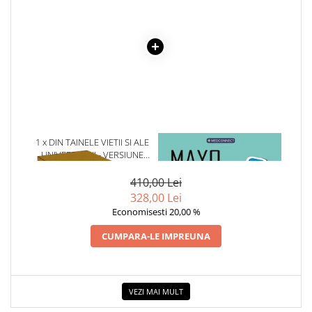
1 x DIN TAINELE VIETII SI ALE
1 x MAYO CLINIC. CARTEA
UNIVERSULUI - VERSIUNE
ESENTIALA DESPRE DIABETUL
ORIGINALA DIN 1939.
ZAHARAT
VOLUMELE I-III. CUTIE DE
410,00 Lei
COLECTIE -SCARLAT
328,00 Lei
DEMETRESCU
Economisesti 20,00 %
CUMPARA-LE IMPREUNA
VEZI MAI MULT