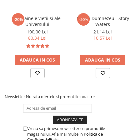
Din tainele vietii si ale
Tu esti Dumnezeu - Story
-20%
-50%
Universului
Waters
100,00 Lei
21,14 Lei
80,34 Lei
10,57 Lei
ADAUGA IN COS
ADAUGA IN COS
Newsletter
Nu rata ofertele si promotiile noastre
Vreau sa primesc newsletter cu promotiile
magazinului. Afla mai multe in
Politica de
Confidentialitate