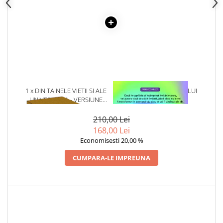
1 x DIN TAINELE VIETII SI ALE
1 x VINDECAREA COPILULUI
UNIVERSULUI - VERSIUNE
INTERIOR
ORIGINALA DIN 1939.
VOLUMELE I-III. CUTIE DE
210,00 Lei
COLECTIE -SCARLAT
168,00 Lei
DEMETRESCU
Economisesti 20,00 %
CUMPARA-LE IMPREUNA