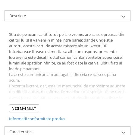
Descriere
Stiu de pe acum ca cititorul, pe la o vreme, are sa se opreasca din
cetitul lui sI iI va veni in minte intre barea: dar de unde stie
autorul acestei cartI de aceste mistere ale uni¬versului?
Intrebarea e fireasca sI merita sa aiba un raspuns: pre¬zenta
lucrare nu este decat fructul comunicarilor spiritelor superioare,
lumini ale spatiilor infinite, ce au fost date la cativa iubitI, fratI ai
lor de pe pamant.
La aceste comunicari am adaugat sI din ceia ce s’a scris pana
acum.
Prezenta lucrare, dar, este un manunchiu de cunostiinte adunate
din diferitI autori, din afirmarile ma rilor lucizi spiri¬tuali, pe care I-
a avut pamantul pana acum, dar mai ales din comunicarile ce le-
am primit de la marile lumini ceresti.
Desigur, cele ce vor fi descrise in acest tratat vor trece de
VEZI MAI MULT
intelegerea multimei. Numai sufletele mai evoluate le vor
Informatii conformitate produs
in¬telege, aprecia, sorbi cu nesatiu, pana la ultima pagina. Cei
neajunsI la nivelul acestor destaI nuiri, vor zambi, socotindu-le ca
fantezii, ca rataciri ale unor mintI bolnave. Acestora le re¬comand
Caracteristici