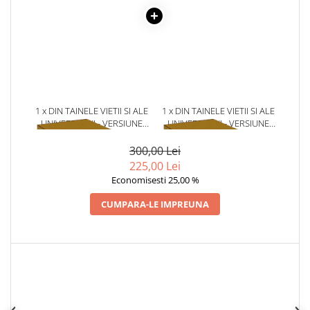
1 x DIN TAINELE VIETII SI ALE
1 x DIN TAINELE VIETII SI ALE
UNIVERSULUI - VERSIUNE
UNIVERSULUI - VERSIUNE
ORIGINALA DIN 1939.
ORIGINALA DIN 1939.
VOLUMELE I-III. CUTIE DE
VOLUMELE I-III. CUTIE DE
300,00 Lei
COLECTIE -SCARLAT
COLECTIE -SCARLAT
225,00 Lei
DEMETRESCU
DEMETRESCU
Economisesti 25,00 %
CUMPARA-LE IMPREUNA