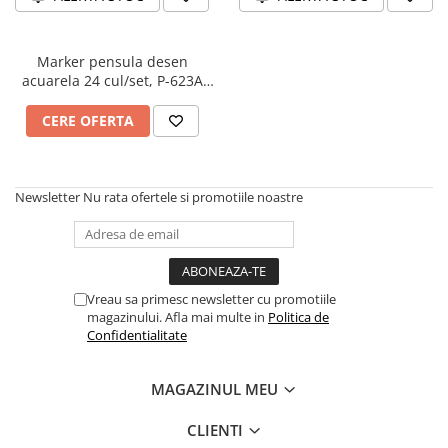
Articole Birotica
Accesorii Arhivare
Marker pensula desen
Calculator
acuarela 24 cul/set, P-623A
Hartie si Accesorii
MOBEE
Instrumente de scris
CERE OFERTA
Organizare si Arhivare
Seturi birotica
Articole scolare
Newsletter
Nu rata ofertele si promotiile noastre
Arta
Caiete si Carnetele scolare
Coperti, Mape, Etichete
Vreau sa primesc newsletter cu promotiile
Ghiozdane si Penare scolare
magazinului. Afla mai multe in
Politica de
Instrumente de scris
Confidentialitate
Instrumente si Truse Geometrie
Seturi scolare
MAGAZINUL MEU
Calculator
CLIENTI
Consumabile & Accesorii