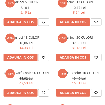
Carioci 6 CULORI
Carioci 12 CULORI
Numerologie
-15%
-15%
6,10 Lei
10,17 Lei
Paranormal
5,19 Lei
8,64 Lei
Parapsihologie
ADAUGA IN COS
ADAUGA IN COS
Ramtha
Audiobook
Carioci 18 CULORI
Carioci 30 CULORI
ReConnect
-15%
-15%
16,86 Lei
37,00 Lei
Religie
14,33 Lei
31,45 Lei
Crestinism
ADAUGA IN COS
ADAUGA IN COS
ScienceConnection
SelfConnect
Carioci Varf Conic 50 CULORI
Carioci Bicolor 10 CULORI
SelfHealing
-15%
-15%
55,92 Lei
19,42 Lei
Vindecare Spirituala
47,53 Lei
16,51 Lei
Sanatate
ADAUGA IN COS
ADAUGA IN COS
Diete
Gastronomik