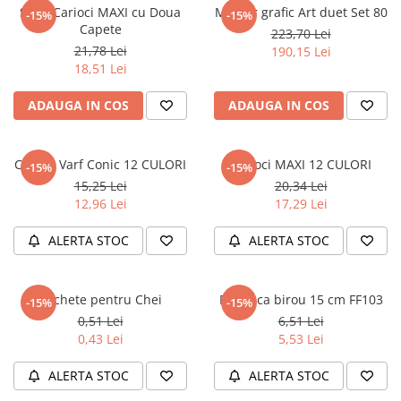
Masaj
Set 8 Carioci MAXI cu Doua
Marker grafic Art duet Set 80
-15%
-15%
Capete
223,70 Lei
MedConnect
21,78 Lei
190,15 Lei
Medicina & Farmacie
18,51 Lei
Medicina Pentru Toti
ADAUGA IN COS
ADAUGA IN COS
SealfHealing
Sport
Carioci Varf Conic 12 CULORI
Carioci MAXI 12 CULORI
-15%
-15%
Starea de bine
15,25 Lei
20,34 Lei
12,96 Lei
17,29 Lei
Terapii Alternative
AudioBook
ALERTA STOC
ALERTA STOC
Beletristica
Biografii, Memorii, Jurnale
Etichete pentru Chei
Foarfeca birou 15 cm FF103
-15%
-15%
Carti erotice
0,51 Lei
6,51 Lei
Carti pentru Adolescenti, Young
0,43 Lei
5,53 Lei
Adult
ALERTA STOC
ALERTA STOC
Crime, Thriller, Mistery