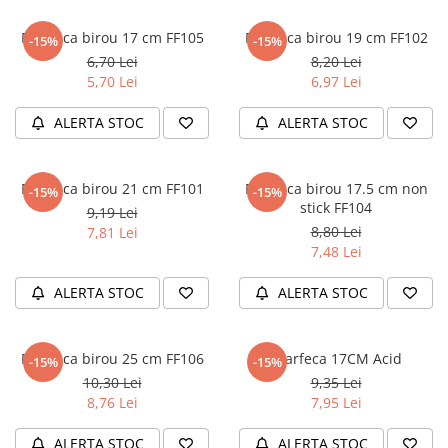
Literatura Romana
Foarfeca birou 17 cm FF105
Foarfeca birou 19 cm FF102
Literatura Universala
-15%
-15%
6,70 Lei
8,20 Lei
Poezie
5,70 Lei
6,97 Lei
Romane de dragoste, Carti
romantice
ALERTA STOC
ALERTA STOC
Senzatii/Dragoste
Senzatii/Erotic
Foarfeca birou 21 cm FF101
Foarfeca birou 17.5 cm non
-15%
-15%
stick FF104
9,19 Lei
Senzatii/Suspans
8,80 Lei
7,81 Lei
Senzatii/Thriller
7,48 Lei
SF & Fantasy
ALERTA STOC
ALERTA STOC
Teatru
Teens Book Club
Foarfeca birou 25 cm FF106
Foarfeca 17CM Acid
-15%
-15%
Umor
10,30 Lei
9,35 Lei
Birotica & Papetarie
8,76 Lei
7,95 Lei
Adezivi si benzi adezive
ALERTA STOC
ALERTA STOC