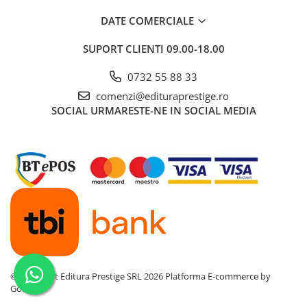
Cadouri
DATE COMERCIALE
Carti in dar
SUPORT CLIENTI
09.00-18.00
Carti pentru copii
Beletristica
0732 55 88 33
Literatura Romana
comenzi@edituraprestige.ro
Literatura Universala
SOCIAL
URMARESTE-NE IN SOCIAL MEDIA
Poezie
SF & Fantasy
Carte Prescolara, Joc
Carti cartonate
Descopera lumea
Descopera si invata
Din ograda
Povesti pe roti
Primele notiuni
©Copyright Editura Prestige SRL 2026
Platforma E-commerce by
Gomag
Carti de colorat