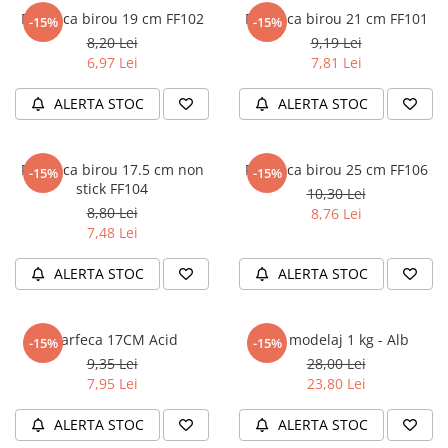
Literatura Romana
Foarfeca birou 19 cm FF102
Foarfeca birou 21 cm FF101
-15%
-15%
Literatura Universala
8,20 Lei
9,19 Lei
6,97 Lei
7,81 Lei
Poezie
Romane de dragoste, Carti
ALERTA STOC
ALERTA STOC
romantice
Senzatii/Dragoste
Foarfeca birou 17.5 cm non
Foarfeca birou 25 cm FF106
-15%
-15%
Senzatii/Erotic
stick FF104
10,30 Lei
8,80 Lei
8,76 Lei
Senzatii/Suspans
7,48 Lei
Senzatii/Thriller
ALERTA STOC
ALERTA STOC
SF & Fantasy
Teatru
Teens Book Club
Foarfeca 17CM Acid
Lut modelaj 1 kg - Alb
-15%
-15%
9,35 Lei
28,00 Lei
Umor
7,95 Lei
23,80 Lei
Birotica & Papetarie
ALERTA STOC
ALERTA STOC
Adezivi si benzi adezive