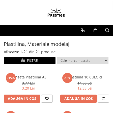
Toate Produsele
Noutati
Promotii
Pachete Speciale Carti
Plastilina, Materiale modelaj
Spiritualitate - Ezoterism
Afiseaza:
1-
21
din
21
produse
AngelConnection
FILTRE
Arte Divinatorii
Astrologie
Chiromantie
Planseta Plastilina A3
Plastilina 10 CULORI
-15%
-15%
3,77 Lei
14,50 Lei
Dezvoltare Spirituala
3,20 Lei
12,33 Lei
KidConnection
ADAUGA IN COS
ADAUGA IN COS
Minte Corp
New Illuminati Files