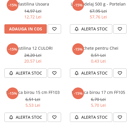
Masaj
Plastilina Usoara
Lut modelaj 500 g - Portelan
-15%
-15%
14,97 Lei
67,95 Lei
MedConnect
12,72 Lei
57,76 Lei
Medicina & Farmacie
ADAUGA IN COS
ALERTA STOC
Medicina Pentru Toti
SealfHealing
Plastilina 12 CULORI
Etichete pentru Chei
Sport
-15%
-15%
24,20 Lei
0,51 Lei
Starea de bine
20,57 Lei
0,43 Lei
Terapii Alternative
ALERTA STOC
ALERTA STOC
AudioBook
Beletristica
Biografii, Memorii, Jurnale
Foarfeca birou 15 cm FF103
Foarfeca birou 17 cm FF105
-15%
-15%
6,51 Lei
6,70 Lei
Carti erotice
5,53 Lei
5,70 Lei
Carti pentru Adolescenti, Young
Adult
ALERTA STOC
ALERTA STOC
Crime, Thriller, Mistery