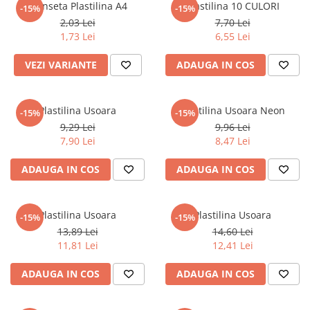
Planseta Plastilina A4
Plastilina 10 CULORI
Numerologie
-15%
-15%
2,03 Lei
7,70 Lei
Paranormal
1,73 Lei
6,55 Lei
Parapsihologie
VEZI VARIANTE
ADAUGA IN COS
Ramtha
Audiobook
Plastilina Usoara
Plastilina Usoara Neon
ReConnect
-15%
-15%
9,29 Lei
9,96 Lei
Religie
7,90 Lei
8,47 Lei
Crestinism
ADAUGA IN COS
ADAUGA IN COS
ScienceConnection
SelfConnect
Plastilina Usoara
Plastilina Usoara
SelfHealing
-15%
-15%
13,89 Lei
14,60 Lei
Vindecare Spirituala
11,81 Lei
12,41 Lei
Sanatate
ADAUGA IN COS
ADAUGA IN COS
Diete
Gastronomik