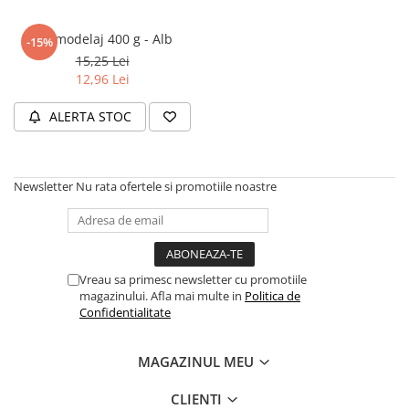
Articole Birotica
Accesorii Arhivare
Lut modelaj 400 g - Alb
-15%
15,25 Lei
Calculator
12,96 Lei
Hartie si Accesorii
Instrumente de scris
ALERTA STOC
Organizare si Arhivare
Seturi birotica
Articole scolare
Newsletter
Nu rata ofertele si promotiile noastre
Arta
Caiete si Carnetele scolare
Coperti, Mape, Etichete
Ghiozdane si Penare scolare
Vreau sa primesc newsletter cu promotiile
magazinului. Afla mai multe in
Politica de
Instrumente de scris
Confidentialitate
Instrumente si Truse Geometrie
Seturi scolare
MAGAZINUL MEU
Calculator
CLIENTI
Consumabile & Accesorii