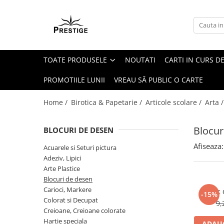
Toate Produsele
Noutati
TOATE PRODUSELE
NOUTATI
CARTI IN CURS DE
Promotii
Pachete Speciale Carti
PROMOTIILE LUNII
VREAU SĂ PUBLIC O CARTE
Spiritualitate - Ezoterism
Home /
Birotica & Papetarie /
Articole scolare /
Arta 
AngelConnection
Arte Divinatorii
Blocur
BLOCURI DE DESEN
Astrologie
Afiseaza:
Acuarele si Seturi pictura
Chiromantie
Adeziv, Lipici
Dezvoltare Spirituala
Arte Plastice
Blocuri de desen
KidConnection
Carioci, Markere
Bloc 
-15%
Minte Corp
Colorat si Decupat
9,
Creioane, Creioane colorate
New Illuminati Files
Hartie speciala
ADAUG