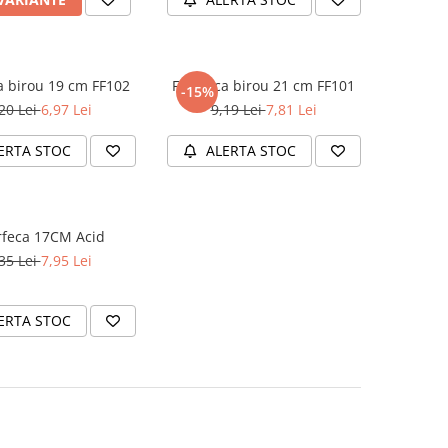
a birou 19 cm FF102
Foarfeca birou 21 cm FF101
-15%
20 Lei
6,97 Lei
9,19 Lei
7,81 Lei
ERTA STOC
ALERTA STOC
rfeca 17CM Acid
35 Lei
7,95 Lei
ERTA STOC