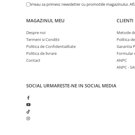
Masaj
Vreau sa primesc newsletter cu promotiile magazinului. Af
MedConnect
MAGAZINUL MEU
CLIENTI
Medicina & Farmacie
Medicina Pentru Toti
Despre noi
Metode de
Termeni si Conditii
Politica d
SealfHealing
Politica de Confidentialitate
Garantia 
Sport
Politica de livrare
Formular 
Starea de bine
Contact
ANPC
ANPC - SA
Terapii Alternative
AudioBook
SOCIAL
URMARESTE-NE IN SOCIAL MEDIA
Beletristica
Biografii, Memorii, Jurnale
Carti erotice
Carti pentru Adolescenti, Young
Adult
Crime, Thriller, Mistery