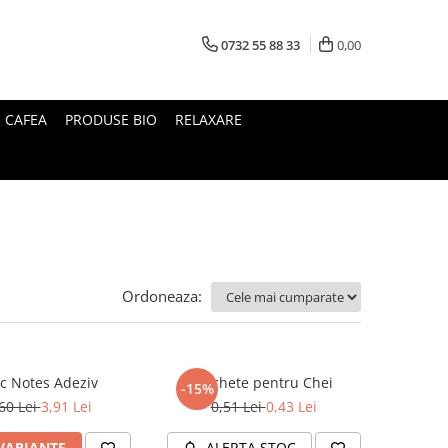
0732 55 88 33
0,00
I CAFEA
PRODUSE BIO
RELAXARE
Ordoneaza:
c Notes Adeziv
Etichete pentru Chei
-15%
60 Lei
3,91 Lei
0,51 Lei
0,43 Lei
 VARIANTE
ALERTA STOC