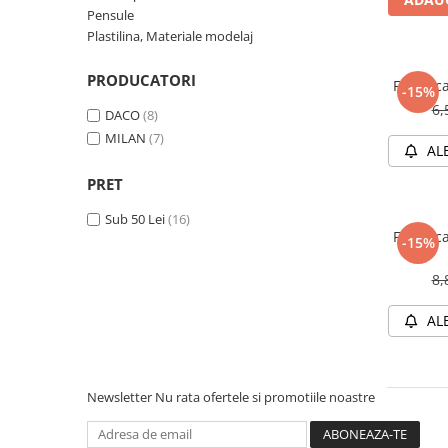
Numerologie
Pensule
Plastilina, Materiale modelaj
Paranormal
Parapsihologie
PRODUCATORI
Foarfec
-15%
Ramtha
6,
DACO
(8)
Audiobook
MILAN
(7)
AL
ReConnect
PRET
Religie
Sub 50 Lei
(16)
Crestinism
Foarfec
-15%
ScienceConnection
8,
SelfConnect
SelfHealing
AL
Vindecare Spirituala
Sanatate
Newsletter
Nu rata ofertele si promotiile noastre
Diete
Gastronomik