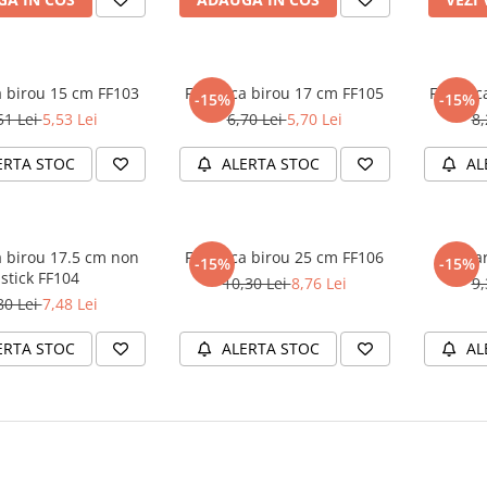
a birou 15 cm FF103
Foarfeca birou 17 cm FF105
Foarfec
-15%
-15%
51 Lei
5,53 Lei
6,70 Lei
5,70 Lei
8,
ERTA STOC
ALERTA STOC
AL
a birou 17.5 cm non
Foarfeca birou 25 cm FF106
Foa
-15%
-15%
stick FF104
10,30 Lei
8,76 Lei
9,
80 Lei
7,48 Lei
ERTA STOC
ALERTA STOC
AL