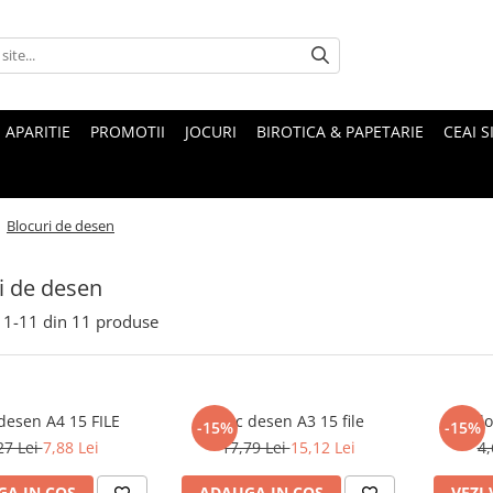
 APARITIE
PROMOTII
JOCURI
BIROTICA & PAPETARIE
CEAI S
/
Blocuri de desen
i de desen
1-
11
din
11
produse
desen A4 15 FILE
Bloc desen A3 15 file
Blo
-15%
-15%
27 Lei
7,88 Lei
17,79 Lei
15,12 Lei
4,
A IN COS
ADAUGA IN COS
VEZI