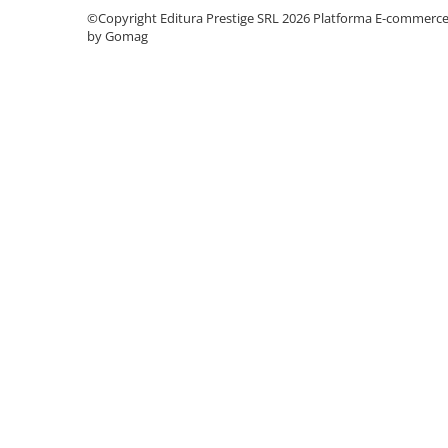
Literatura Romana
©Copyright Editura Prestige SRL 2026
Platforma E-commerc
by Gomag
Literatura Universala
Poezie
Romane de dragoste, Carti
romantice
Senzatii/Dragoste
Senzatii/Erotic
Senzatii/Suspans
Senzatii/Thriller
SF & Fantasy
Teatru
Teens Book Club
Umor
Birotica & Papetarie
Adezivi si benzi adezive