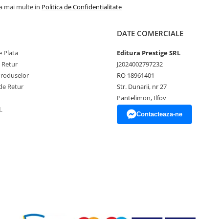
la mai multe in
Politica de Confidentialitate
DATE COMERCIALE
 Plata
Editura Prestige SRL
e Retur
J2024002797232
Produselor
RO 18961401
de Retur
Str. Dunarii, nr 27
Pantelimon, Ilfov
L
Contacteaza-ne