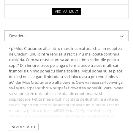
Elevi de 10 plus
VEZI MAI MULT
Lecturi Scolare
Lumea Copilariei
Ma pregatesc pentru scoala
Descriere
Manuale - Carte Scolara
<p>Mos Craciun se afla intr-o mare incurcatura: chiar in noaptea
Clasa a II-a
de Craciun, unul dintre renii sai a racit si nu mai poate continua
calatoria. Cum va reusi acum sa aduca la timp cadourile pentru
Clasa a III-a
copii? Din fericire, trece pe langa o ferma unde traiesc multi cai
Clasa a IV-a
frumosi si un mic ponei cu blana zbarlita. Micul ponei nu se place
Clasa a V-a
deloc si nu s-ar gandi niciodata sa-l inlocuiasca pe renul bolnav
â€“ dar Mos Craciun are o alta parere. Oare va reusi sa-l convinga
Clasa a VI-a
sa-l ajute?</p><p><br></p><p>â€žPovestea poneiului care invata
Clasa a VII-a
sa-si aprecieze unicitatea este atat de emotionanta si
Clasa a VIII-a
inspiratoare. Fetita mea a fost incantata de ilustratii si a inteles
cat de important este sa ne acceptam asa cum suntem. O carte
Clasa I
minunata pentru orice copil!â€ť Maria V.</p><p>&nbsp;</p>
Clasa pregatitoare
<p>â€žPoneiul care invata sa-si recunoasca valoarea este un
Limbi Straine
personaj cu care copiii se pot identifica usor. Este o poveste
frumoasa despre acceptare si iubire de sine, perfecta pentru a
VEZI MAI MULT
Povesti
incepe discutii importante!â€ť â€“ Vlad D.</p><p>&nbsp;</p>