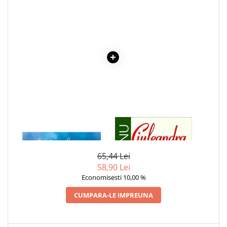
Cadouri
Carti in dar
Carti pentru copii
Beletristica
Literatura Romana
Literatura Universala
Poezie
SF & Fantasy
Carte Prescolara, Joc
1 x AJUTORUL LUI MOS
1 x CIULEANDRA
Carti cartonate
CRACIUN
Descopera lumea
65,44 Lei
Descopera si invata
58,90 Lei
Economisesti 10,00 %
Din ograda
Povesti pe roti
CUMPARA-LE IMPREUNA
Primele notiuni
Carti de colorat