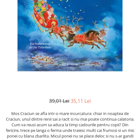
Numerologie
Paranormal
Parapsihologie
Ramtha
Audiobook
ReConnect
Religie
Crestinism
ScienceConnection
SelfConnect
SelfHealing
39,01 Lei
35,11 Lei
Vindecare Spirituala
Mos Craciun se afla intr-o mare incurcatura: chiar in noaptea de
Sanatate
Craciun, unul dintre renii sai a racit si nu mai poate continua calatoria.
Diete
Cum va reusi acum sa aduca la timp cadourile pentru copii? Din
fericire, trece pe langa o ferma unde traiesc multi cai frumosi si un mic
Gastronomik
ponei cu blana zbarlita. Micul ponei nu se place deloc si nu s-ar gandi