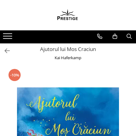
Toate Produsele
Noutati
Promotii
Pachete Speciale Carti
Ajutorul lui Mos Craciun
Spiritualitate - Ezoterism
Kai Haferkamp
AngelConnection
Arte Divinatorii
-10%
Astrologie
Chiromantie
Dezvoltare Spirituala
KidConnection
Minte Corp
New Illuminati Files