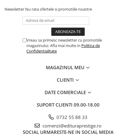
Dezvoltarea Afacerilor
Newsletter
Nu rata ofertele si promotiile noastre
Parenting & Familie
Psihologie, Psihanaliza
PSYCONNECT
Vreau sa primesc newsletter cu promotiile
Sexualitate
magazinului. Afla mai multe in
Politica de
Confidentialitate
Istorie
Istorie & Filosofie
MAGAZINUL MEU
Istorii Secrete
CLIENTI
Mituri si Legende
Tot Adevarul
DATE COMERCIALE
Jocuri
SUPORT CLIENTI
09.00-18.00
Casute de papusi si mobilier
Creativitate
0732 55 88 33
comenzi@edituraprestige.ro
Educative
SOCIAL
URMARESTE-NE IN SOCIAL MEDIA
BrainBox