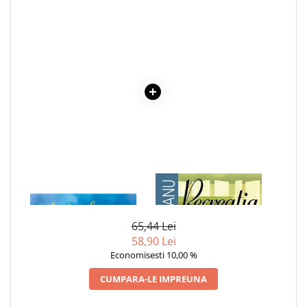
COLOREAZA CU PRIETENII
De colorat
Pot desena minunat
Sa coloram cu Nicol
Carti educative
Codul copiilor de succes
Copii 0-7 ani
Clubul Premiantilor
Super pitici 2-5 ani
Culegeri Auxiliare
1 x AJUTORUL LUI MOS
1 x RECREATIA MARE
CRACIUN
Dezvoltare personala
Dictionare
65,44 Lei
58,90 Lei
Enciclopedii
Economisesti 10,00 %
Kids Book Club
CUMPARA-LE IMPREUNA
Legende istorice
Literatura Scolara