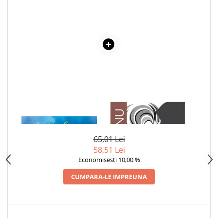
Articole Birotica
Accesorii Arhivare
Calculator
Hartie si Accesorii
Instrumente de scris
Organizare si Arhivare
Seturi birotica
Articole scolare
Arta
1 x AJUTORUL LUI MOS
1 x ADAM SI EVA
CRACIUN
Caiete si Carnetele scolare
Coperti, Mape, Etichete
65,01 Lei
Ghiozdane si Penare scolare
58,51 Lei
Economisesti 10,00 %
Instrumente de scris
Instrumente si Truse Geometrie
CUMPARA-LE IMPREUNA
Seturi scolare
Calculator
Consumabile & Accesorii