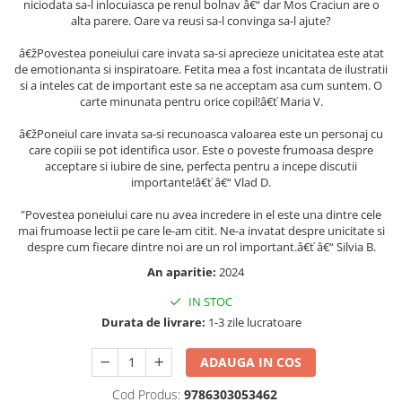
niciodata sa-l inlocuiasca pe renul bolnav â€“ dar Mos Craciun are o
Masaj
alta parere. Oare va reusi sa-l convinga sa-l ajute?
MedConnect
â€žPovestea poneiului care invata sa-si aprecieze unicitatea este atat
Medicina & Farmacie
de emotionanta si inspiratoare. Fetita mea a fost incantata de ilustratii
si a inteles cat de important este sa ne acceptam asa cum suntem. O
Medicina Pentru Toti
carte minunata pentru orice copil!â€ť Maria V.
SealfHealing
â€žPoneiul care invata sa-si recunoasca valoarea este un personaj cu
care copiii se pot identifica usor. Este o poveste frumoasa despre
Sport
acceptare si iubire de sine, perfecta pentru a incepe discutii
Starea de bine
importante!â€ť â€“ Vlad D.
Terapii Alternative
"Povestea poneiului care nu avea incredere in el este una dintre cele
mai frumoase lectii pe care le-am citit. Ne-a invatat despre unicitate si
AudioBook
despre cum fiecare dintre noi are un rol important.â€ť â€“ Silvia B.
Beletristica
An aparitie:
2024
Biografii, Memorii, Jurnale
IN STOC
Carti erotice
Durata de livrare:
1-3 zile lucratoare
Carti pentru Adolescenti, Young
Adult
ADAUGA IN COS
Crime, Thriller, Mistery
Cod Produs:
9786303053462