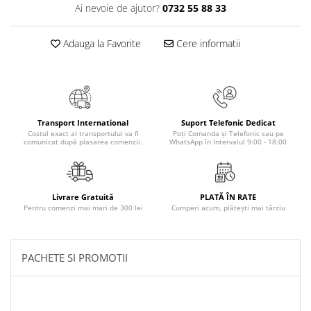
Literatura Romana
Ai nevoie de ajutor?
0732 55 88 33
Literatura Universala
Adauga la Favorite
Cere informatii
Poezie
Romane de dragoste, Carti
romantice
Senzatii/Dragoste
Transport International
Suport Telefonic Dedicat
Senzatii/Erotic
Costul exact al transportului va fi
Poți Comanda și Telefonic sau pe
comunicat după plasarea comenzii.
WhatsApp în Intervalul 9:00 - 18:00
Senzatii/Suspans
Senzatii/Thriller
SF & Fantasy
Livrare Gratuită
PLATĂ ÎN RATE
Pentru comenzi mai mari de 300 lei
Cumperi acum, plătești mai târziu
Teatru
Teens Book Club
Umor
PACHETE SI PROMOTII
Birotica & Papetarie
Adezivi si benzi adezive