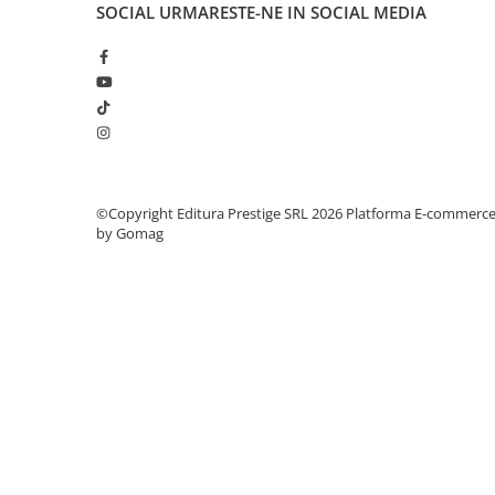
SOCIAL
URMARESTE-NE IN SOCIAL MEDIA
Elevi de 10 plus
Lecturi Scolare
Lumea Copilariei
Ma pregatesc pentru scoala
Manuale - Carte Scolara
Clasa a II-a
©Copyright Editura Prestige SRL 2026
Platforma E-commerc
Clasa a III-a
by Gomag
Clasa a IV-a
Clasa a V-a
Clasa a VI-a
Clasa a VII-a
Clasa a VIII-a
Clasa I
Clasa pregatitoare
Limbi Straine
Povesti