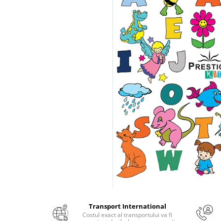
Numerologie
Paranormal
Parapsihologie
Ramtha
Audiobook
ReConnect
Religie
Crestinism
ScienceConnection
SelfConnect
SelfHealing
Vindecare Spirituala
Sanatate
Diete
Transport International
Gastronomik
Costul exact al transportului va fi