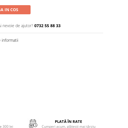
A IN COS
Ai nevoie de ajutor?
0732 55 88 33
informatii
PLATĂ ÎN RATE
 300 lei
Cumperi acum, plătești mai târziu