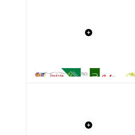
Literatura Romana
Literatura Universala
Poezie
Romane de dragoste, Carti
romantice
Senzatii/Dragoste
Senzatii/Erotic
Senzatii/Suspans
1 x ALFABETUL - SUPER PITICI
1 x ULITA COPILARIEI
Senzatii/Thriller
SF & Fantasy
Teatru
Teens Book Club
Umor
Birotica & Papetarie
Adezivi si benzi adezive