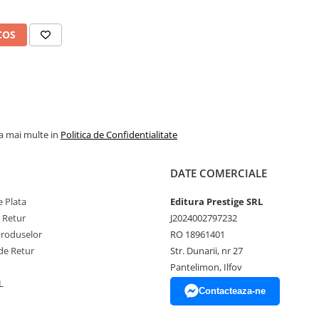
COS
la mai multe in
Politica de Confidentialitate
DATE COMERCIALE
 Plata
Editura Prestige SRL
e Retur
J2024002797232
Produselor
RO 18961401
de Retur
Str. Dunarii, nr 27
Pantelimon, Ilfov
L
Contacteaza-ne