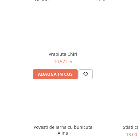
Cadouri
Carti in dar
Carti pentru copii
Beletristica
Literatura Romana
Literatura Universala
Vrabiuta Chiri
Poezie
10,57 Lei
SF & Fantasy
Carte Prescolara, Joc
ADAUGA IN COS
Carti cartonate
Descopera lumea
Descopera si invata
Din ograda
Povesti pe roti
Primele notiuni
Povesti de iarna cu bunicuta
Stiati ca
Carti de colorat
Alina
13,00 