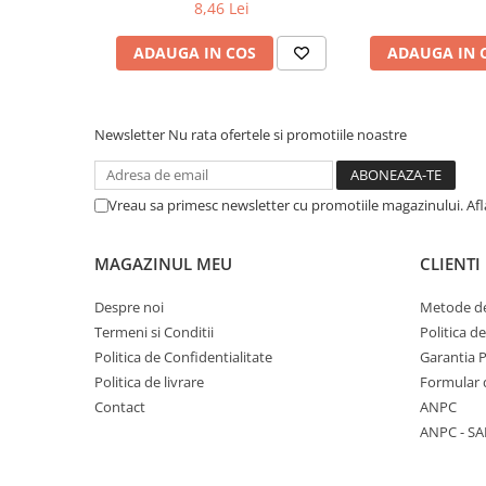
8,46 Lei
COLOREAZA CU PRIETENII
De colorat
ADAUGA IN COS
ADAUGA IN 
Pot desena minunat
Sa coloram cu Nicol
Carti educative
Newsletter
Nu rata ofertele si promotiile noastre
Codul copiilor de succes
Copii 0-7 ani
Vreau sa primesc newsletter cu promotiile magazinului. Af
Clubul Premiantilor
Super pitici 2-5 ani
MAGAZINUL MEU
CLIENTI
Culegeri Auxiliare
Despre noi
Metode de
Dezvoltare personala
Termeni si Conditii
Politica d
Dictionare
Politica de Confidentialitate
Garantia 
Politica de livrare
Formular 
Enciclopedii
Contact
ANPC
Kids Book Club
ANPC - SA
Legende istorice
Literatura Scolara