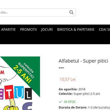
 APARITIE
PROMOTII
JOCURI
BIROTICA & PAPETARIE
CEAI S
Alfabetul - Super pitici
***
10,57 Lei
An aparitie:
2018
Colectie:
Super pitici 2-5 ani
IN STOC
Durata de livrare:
1-3 zile lucrato