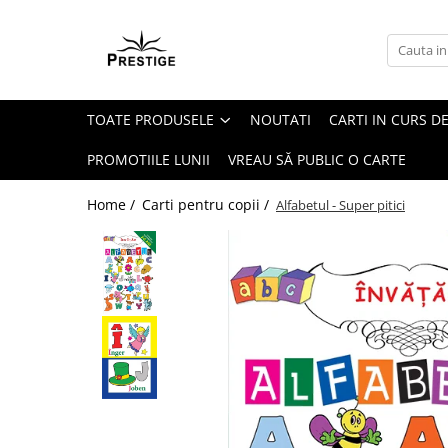
Toate Produsele
Noutati
TOATE PRODUSELE
NOUTATI
CARTI IN CURS DE
Promotii
Pachete Speciale Carti
PROMOTIILE LUNII
VREAU SĂ PUBLIC O CARTE
Spiritualitate - Ezoterism
Home /
Carti pentru copii /
Alfabetul - Super pitici
AngelConnection
Arte Divinatorii
Astrologie
Chiromantie
Dezvoltare Spirituala
KidConnection
Minte Corp
New Illuminati Files