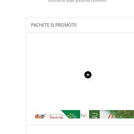
comunicat după plasarea comenzii.
Masaj
MedConnect
Medicina & Farmacie
PACHETE SI PROMOTII
Medicina Pentru Toti
SealfHealing
Sport
Starea de bine
Terapii Alternative
AudioBook
Beletristica
Biografii, Memorii, Jurnale
Carti erotice
Carti pentru Adolescenti, Young
1 x ALFABETUL - SUPER PITICI
1 x LA MEDELENI - VOL. I-
Adult
Crime, Thriller, Mistery