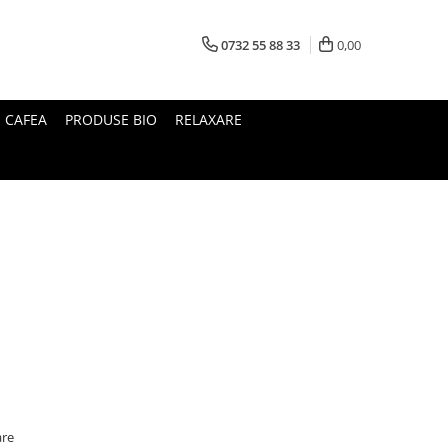
0732 55 88 33
0,00
I CAFEA
PRODUSE BIO
RELAXARE
are