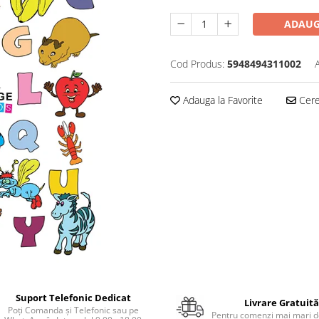
ADAUG
Cod Produs:
5948494311002
Adauga la Favorite
Cere 
Suport Telefonic Dedicat
Livrare Gratuită
Poți Comanda și Telefonic sau pe
Pentru comenzi mai mari de