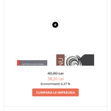
Povesti ilustrate
Povesti - Basme - Legende
Realitatea Augmentata
Religie pentru copii
ScienceConnection
TP ROLL
1 x AVENTURILE BARONULUI
1 x ADAM SI EVA
VON MÜNCHHAUSEN
40,80 Lei
38,20 Lei
Economisesti 6,37 %
CUMPARA-LE IMPREUNA