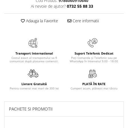
Cod Produs:
9786060910640
Ai nevoie de ajutor?
0732 55 88 33
Elevi de 10 plus
Lecturi Scolare
Adauga la Favorite
Cere informatii
Lumea Copilariei
Ma pregatesc pentru scoala
Manuale - Carte Scolara
Clasa a II-a
Transport International
Suport Telefonic Dedicat
Clasa a III-a
Costul exact al transportului va fi
Poți Comanda și Telefonic sau pe
comunicat după plasarea comenzii.
WhatsApp în Intervalul 9:00 - 18:00
Clasa a IV-a
Clasa a V-a
Clasa a VI-a
Livrare Gratuită
PLATĂ ÎN RATE
Clasa a VII-a
Pentru comenzi mai mari de 300 lei
Cumperi acum, plătești mai târziu
Clasa a VIII-a
Clasa I
Clasa pregatitoare
PACHETE SI PROMOTII
Limbi Straine
Povesti