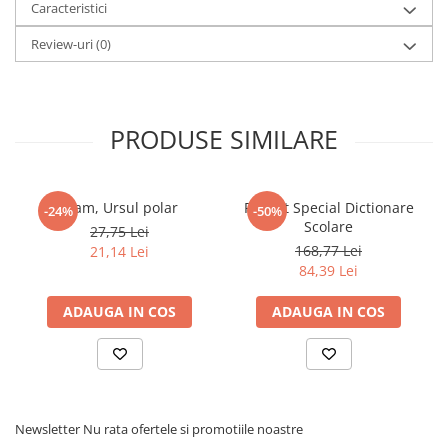
Caracteristici
Review-uri
(0)
PRODUSE SIMILARE
Fram, Ursul polar
Pachet Special Dictionare
-24%
-50%
Scolare
27,75 Lei
168,77 Lei
21,14 Lei
84,39 Lei
ADAUGA IN COS
ADAUGA IN COS
Newsletter
Nu rata ofertele si promotiile noastre