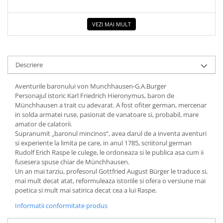
VEZI MAI MULT
Descriere
Aventurile baronului von Munchhausen-G.A.Burger
Personajul istoric Karl Friedrich Hieronymus, baron de
Münchhausen a trait cu adevarat. A fost ofiter german, mercenar
in solda armatei ruse, pasionat de vanatoare si, probabil, mare
amator de calatorii.
Supranumit „baronul mincinos“, avea darul de a inventa aventuri
si experiente la limita pe care, in anul 1785, scriitorul german
Rudolf Erich Raspe le culege, le ordoneaza si le publica asa cum ii
fusesera spuse chiar de Münchhausen.
Un an mai tarziu, profesorul Gottfried August Bürger le traduce si,
mai mult decat atat, reformuleaza istoriile si ofera o versiune mai
poetica si mult mai satirica decat cea a lui Raspe.
Informatii conformitate produs